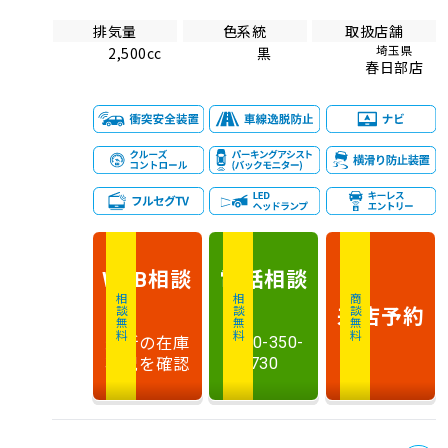
排気量
色系統
取扱店舗
埼玉県
2,500cc
黒
春日部店
相談
電話
相談
WEB
相談無料
相談無料
商談無料
来店予約
最新の在庫
0120-350-
状況を確認
730