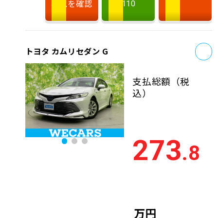
状況を確認
110
お
トヨタ カムリセダン G
支払総額
（税
込）
273
.8
万円