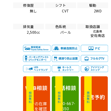
修復歴
シフト
駆動
無し
CVT
2WD
排気量
色系統
取扱店舗
広島県
2,500cc
パール
安佐南店
相談
電話
相談
WEB
相談無料
相談無料
商談無料
来店予約
最新の在庫
0120-667-
状況を確認
550