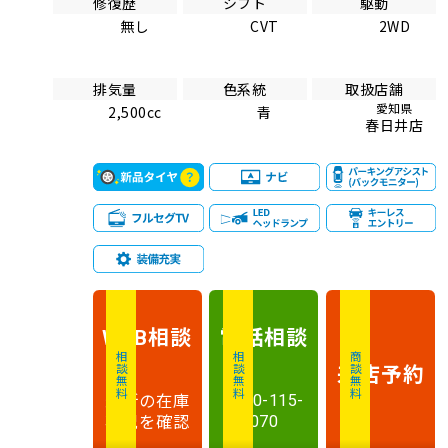
修復歴
シフト
駆動
無し
CVT
2WD
排気量
色系統
取扱店舗
愛知県
2,500cc
青
春日井店
相談
電話
相談
WEB
相談無料
相談無料
商談無料
来店予約
最新の在庫
0120-115-
状況を確認
070