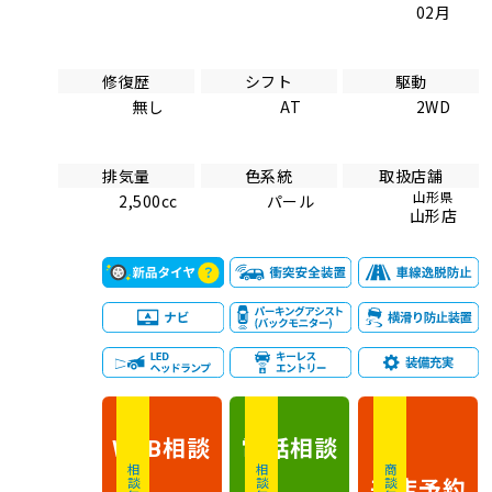
02月
修復歴
シフト
駆動
無し
AT
2WD
排気量
色系統
取扱店舗
山形県
2,500cc
パール
山形店
相談
電話
相談
WEB
相談無料
相談無料
商談無料
来店予約