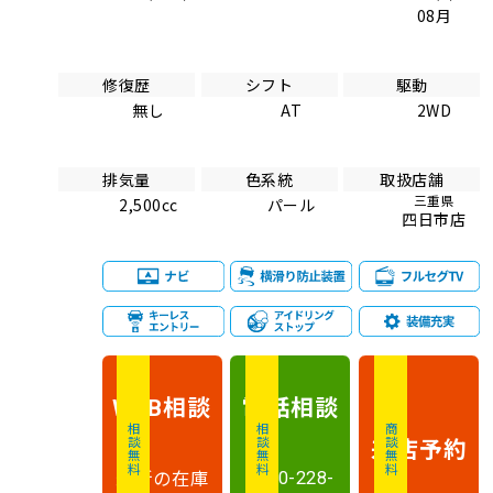
08月
修復歴
シフト
駆動
無し
AT
2WD
排気量
色系統
取扱店舗
三重県
2,500cc
パール
四日市店
相談
電話
相談
WEB
相談無料
相談無料
商談無料
来店予約
最新の在庫
0120-228-