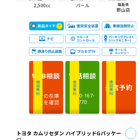
福島県
2,500cc
パール
郡山店
相談
電話
相談
WEB
相談無料
相談無料
商談無料
来店予約
最新の在庫
0120-167-
状況を確認
770
お
トヨタ カムリセダン ハイブリッドGパッケー
ジ