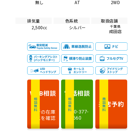
無し
AT
2WD
排気量
色系統
取扱店舗
千葉県
2,500cc
シルバー
成田店
相談
電話
相談
WEB
相談無料
相談無料
商談無料
来店予約
最新の在庫
0120-377-
状況を確認
660