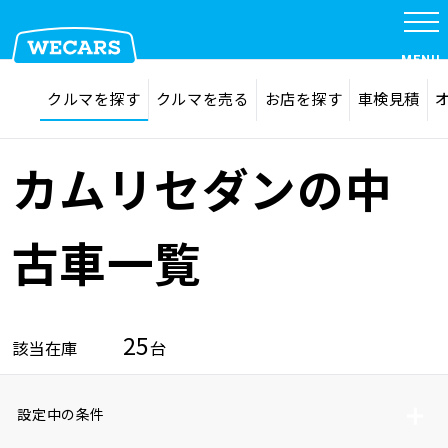
MENU
探す
お気に入り
クルマを探す
クルマを売る
お店を探す
車検見積
在庫検索
サイト内検索
クルマを探す
検索
カムリセダンの中
クルマを売る
古車一覧
お店を探す
25
該当在庫
台
車検見積
設定中の条件