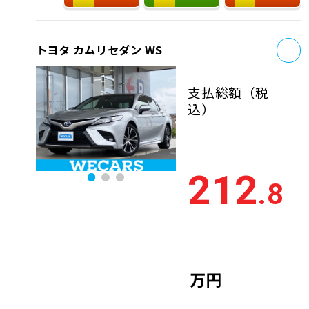
お
トヨタ カムリセダン WS
支払総額
（税
込）
212
.8
万円