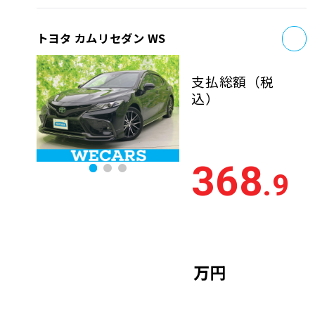
お
トヨタ カムリセダン WS
支払総額
（税
込）
368
.9
万円