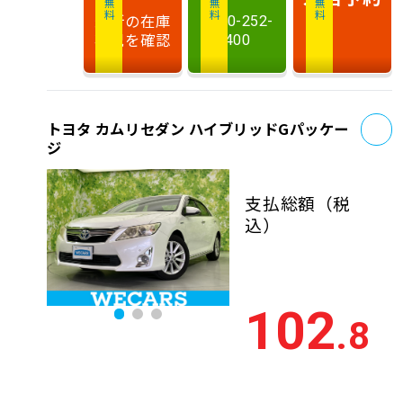
最新の在庫
0120-252-
状況を確認
400
お
トヨタ カムリセダン ハイブリッドGパッケー
ジ
支払総額
（税
込）
102
.8