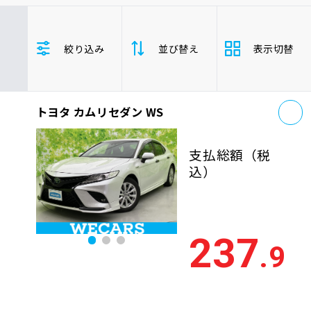
車検サービス トップ
オイル交換・点検・整備予約
トヨタ
カムリセダン
セダン
絞り込み
並び替え
表示切替
車検料金・メニュー
お役立ち情報
お
品質管理とサポート体制
トヨタ カムリセダン WS
支払総
お問い合わせ
安い順
高い
額
支払総額
（税
年式
新しい順
古い
込）
企業情報
採用情報
走行距
少ない順
多い
離
237
.9
排気量
大きい順
小さ
0120-733-500
車検残
多い順
少な