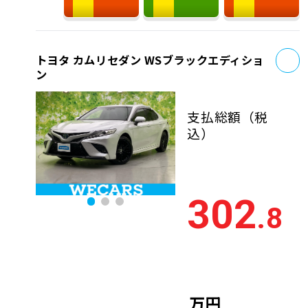
お
トヨタ カムリセダン WSブラックエディショ
ン
支払総額
（税
込）
302
.8
万円