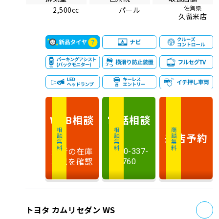
佐賀県
2,500cc
パール
久留米店
相談
電話
相談
WEB
相談無料
相談無料
商談無料
来店予約
最新の在庫
0120-337-
状況を確認
760
お
トヨタ カムリセダン WS