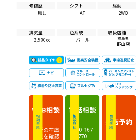
修復歴
シフト
駆動
無し
AT
2WD
排気量
色系統
取扱店舗
福島県
2,500cc
パール
郡山店
相談
電話
相談
WEB
相談無料
相談無料
商談無料
来店予約
最新の在庫
0120-167-
状況を確認
770