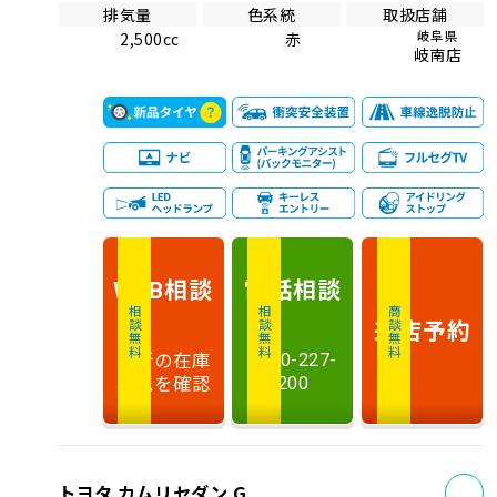
排気量
色系統
取扱店舗
岐阜県
2,500cc
赤
岐南店
相談
電話
相談
WEB
相談無料
相談無料
商談無料
来店予約
最新の在庫
0120-227-
状況を確認
200
お
トヨタ カムリセダン G