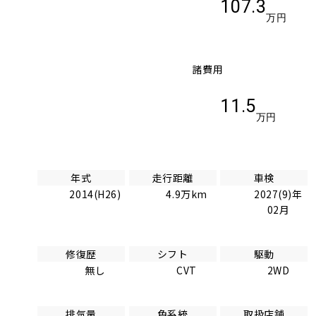
107.3
万円
諸費用
11.5
万円
年式
走行距離
車検
2014(H26)
4.9万km
2027(9)年
02月
修復歴
シフト
駆動
無し
CVT
2WD
排気量
色系統
取扱店舗