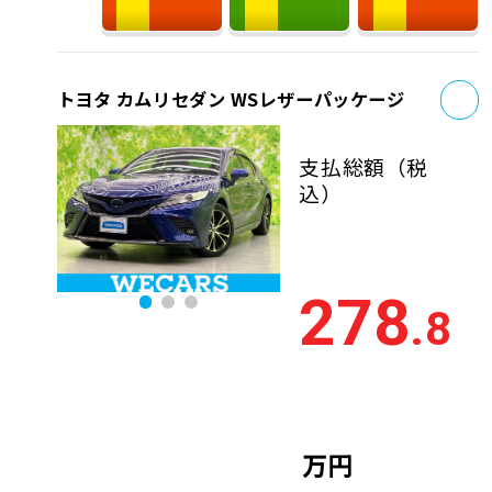
お
トヨタ カムリセダン WSレザーパッケージ
支払総額
（税
込）
278
.8
万円