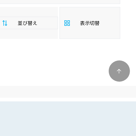
並び替え
表示切替
支
払
安い順
高い順
総
額
年
新しい順
古い順
式
走
行
少ない順
多い順
距
離
排