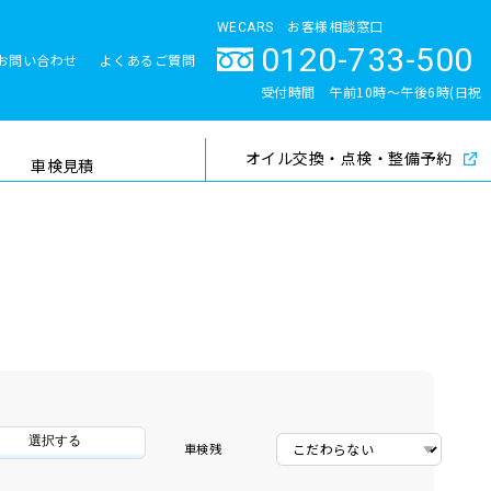
WECARS お客様相談窓口
0120-733-500
お問い合わせ
よくあるご質問
とサポート体制
受付時間 午前10時〜午後6時(日祝
除く)
オイル交換・点検・整備予約
検索
車検見積
選択する
車検残