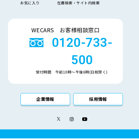
お気に入り
在庫検索・サイト内検索
気
大きい順
小さい順
量
検索
車
WECARS お客様相談窓口
検
多い順
少ない順
残
0120-733-
500
受付時間 午前10時〜午後6時(日祝除く)
企業情報
採用情報