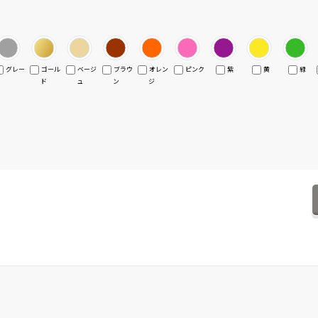
グレー
ゴール
ベージ
ブラウ
オレン
ピンク
紫
黄
緑
ド
ュ
ン
ジ