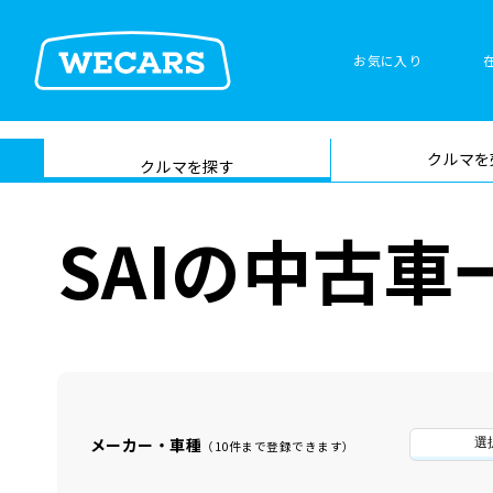
お気に入り
車検サービス トップ
クルマを
在庫検索
サイト内検
クルマを探す
索
SAIの中古車
メーカー・車種
選
（10件まで登録できます）