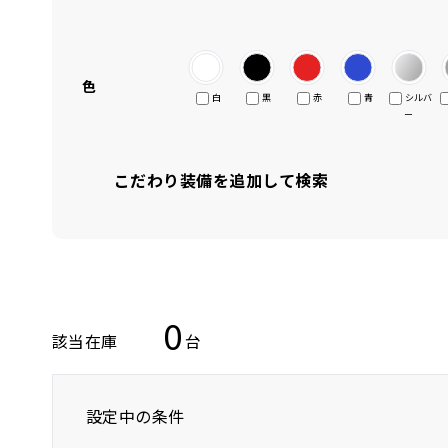
色
白
黒
赤
青
シルバ
ー
こだわり装備を追加して検索
0
該当在庫
台
設定中の条件