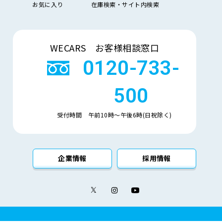
お気に入り
在庫検索・サイト内検索
気
大きい順
小さい順
量
検索
車
WECARS お客様相談窓口
検
多い順
少ない順
残
0120-733-
500
受付時間 午前10時〜午後6時(日祝除く)
企業情報
採用情報