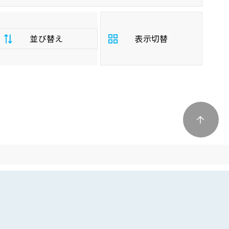
並び替え
表示切替
支
払
安い順
高い順
総
額
年
新しい順
古い順
式
走
行
少ない順
多い順
距
離
排