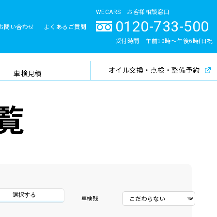
WECARS お客様相談窓口
0120-733-500
お問い合わせ
よくあるご質問
とサポート体制
受付時間 午前10時〜午後6時(日祝
除く)
オイル交換・点検・整備予約
検索
車検見積
覧
選択する
車検残