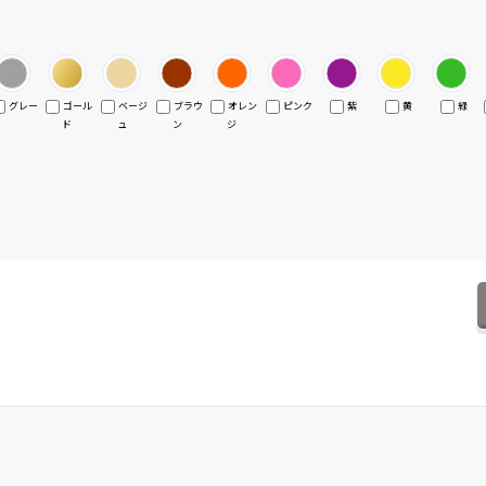
グレー
ゴール
ベージ
ブラウ
オレン
ピンク
紫
黄
緑
ド
ュ
ン
ジ