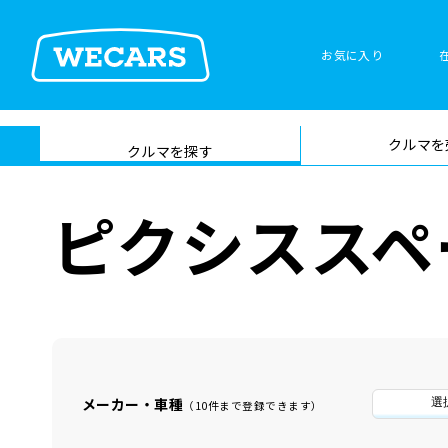
お気に入り
車検サービス トップ
クルマを
在庫検索
サイト内検
クルマを探す
索
ピクシススペ
メーカー・車種
選
（10件まで登録できます）