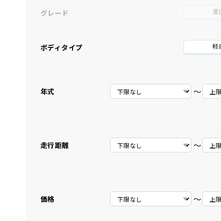
グレード
選
ボディタイプ
軽
〜
年式
〜
走行距離
〜
価格