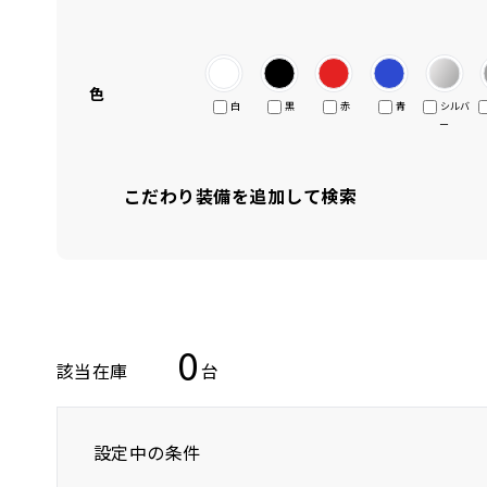
色
白
黒
赤
青
シルバ
ー
こだわり装備を追加して検索
0
該当在庫
台
設定中の条件