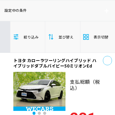
車検サービス トップ
オイル交換・点検・整備予約
設定中の条件
車検料金・メニュー
お役立ち情報
トヨタ
絞り込み
並び替え
表示切替
カローラツーリングハイブリッド
品質管理とサポート体制
お問い合わせ
年式(下限)
年式(上限)
お
トヨタ カローラツーリングハイブリッド ハ
支払総
安い順
高い
企業情報
採用情報
イブリッドダブルバイビー50ミリオンEd
額
年式
新しい順
古い
支払総額
（税
込）
走行距
0120-733-500
少ない順
多い
離
排気量
大きい順
小さ