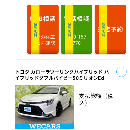
相談
電話
相談
WEB
相談無料
相談無料
商談無料
来店予約
最新の在庫
0120-167-
状況を確認
770
お
トヨタ カローラツーリングハイブリッド ハ
イブリッドダブルバイビー50ミリオンEd
支払総額
（税
込）