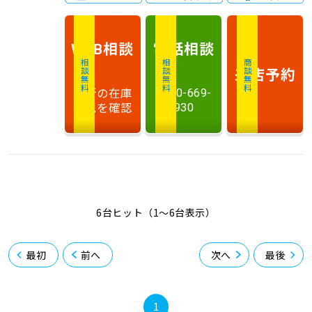
相談
電話
相談
WEB
相談無料
相談無料
商談無料
来店予約
最新の在庫
0120-669-
状況を確認
930
6台ヒット（1〜6台表示）
最初
前へ
次へ
最後
1