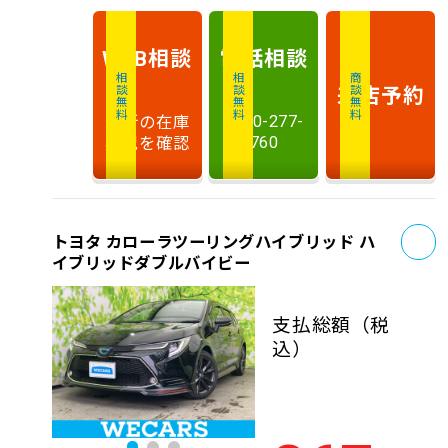
相談
電話
相談
WEB
相談無料
相談無料
商談無料
来店予約
最新の在庫
0120-277-
状況を確認
760
お
トヨタ カローラツーリングハイブリッド ハ
イブリッドダブルバイビー
支払総額
（税
込）