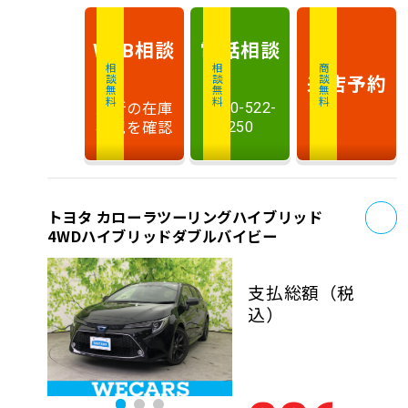
相談
電話
相談
WEB
相談無料
相談無料
商談無料
来店予約
最新の在庫
0120-522-
状況を確認
250
お
トヨタ カローラツーリングハイブリッド
4WDハイブリッドダブルバイビー
支払総額
（税
込）