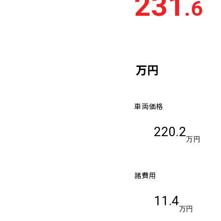
231
.6
車検残
多い順
少な
万円
車両価格
220.2
万円
諸費用
11.4
万円