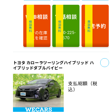
相談
電話
相談
WEB
相談無料
相談無料
商談無料
来店予約
最新の在庫
0120-225-
状況を確認
570
お
トヨタ カローラツーリングハイブリッド ハ
イブリッドダブルバイビー
支払総額
（税
込）