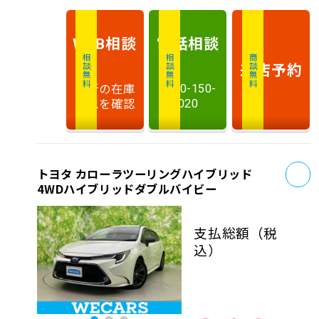
相談
電話
相談
WEB
相談無料
相談無料
商談無料
来店予約
最新の在庫
0120-150-
状況を確認
020
お
トヨタ カローラツーリングハイブリッド
4WDハイブリッドダブルバイビー
支払総額
（税
込）