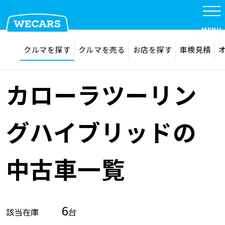
MENU
探す
お気に入り
クルマを探す
クルマを売る
お店を探す
車検見積
在庫検索
サイト内検索
クルマを探す
検索
カローラツーリン
クルマを売る
グハイブリッドの
お店を探す
中古車一覧
車検見積
6
該当在庫
台