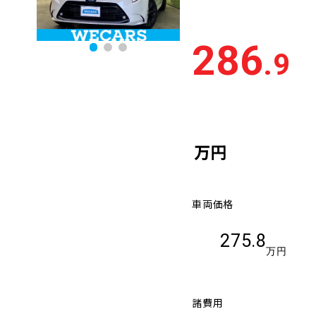
離
排気量
大きい順
小さ
286
.9
車検残
多い順
少な
万円
車両価格
275.8
万円
諸費用