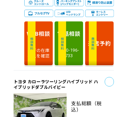
相談
電話
相談
WEB
相談無料
相談無料
商談無料
来店予約
最新の在庫
0120-196-
状況を確認
733
お
トヨタ カローラツーリングハイブリッド ハ
イブリッドダブルバイビー
支払総額
（税
込）