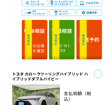
相談
電話
相談
WEB
相談無料
相談無料
商談無料
来店予約
最新の在庫
0120-161-
状況を確認
733
お
トヨタ カローラツーリングハイブリッド ハ
イブリッドダブルバイビー
支払総額
（税
込）