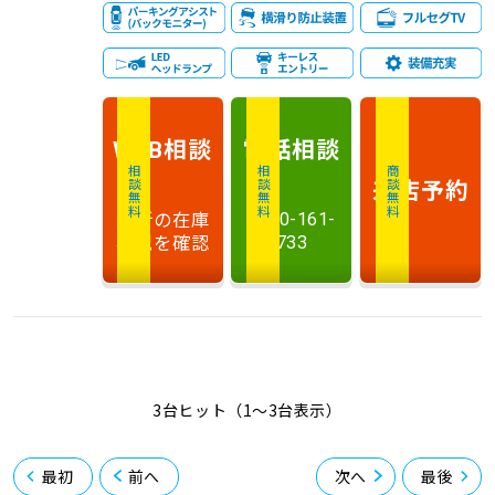
相談
電話
相談
WEB
相談無料
相談無料
商談無料
来店予約
最新の在庫
0120-161-
状況を確認
733
3台ヒット（1〜3台表示）
最初
前へ
次へ
最後