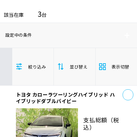
車検サービス トップ
オイル交換・点検・整備予約
3
該当在庫
台
車検料金・メニュー
お役立ち情報
設定中の条件
品質管理とサポート体制
お問い合わせ
トヨタ
絞り込み
並び替え
表示切替
カローラツーリングハイブリッド
企業情報
採用情報
香川県
お
トヨタ カローラツーリングハイブリッド ハ
支払総
安い順
高い
イブリッドダブルバイビー
額
0120-733-500
年式
新しい順
古い
支払総額
（税
込）
走行距
少ない順
多い