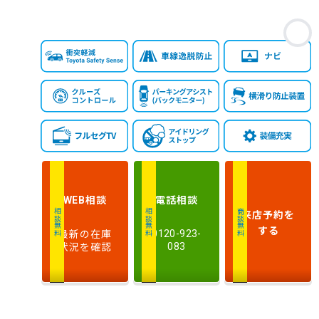
お
相談
電話
相談
WEB
来店予約
を
相談無料
相談無料
商談無料
する
最新の在庫
0120-923-
状況を確認
083