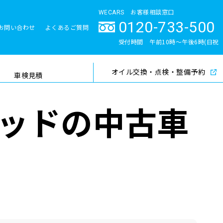
WECARS お客様相談窓口
0120-733-500
お問い合わせ
よくあるご質問
とサポート体制
受付時間 午前10時〜午後6時(日祝
除く)
オイル交換・点検・整備予約
検索
車検見積
ッドの中古車