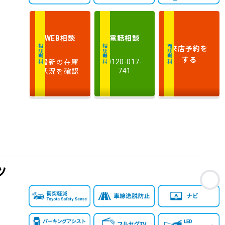
行
少ない順
多い順
距
離
相談
電話
相談
WEB
排
来店予約
を
相談無料
相談無料
商談無料
気
大きい順
小さい順
する
最新の在庫
0120-017-
量
状況を確認
741
車
検
多い順
少ない順
残
ツ
お