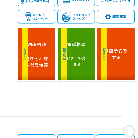
相談
電話
相談
WEB
来店予約
を
相談無料
相談無料
商談無料
する
最新の在庫
0120-959-
状況を確認
308
お