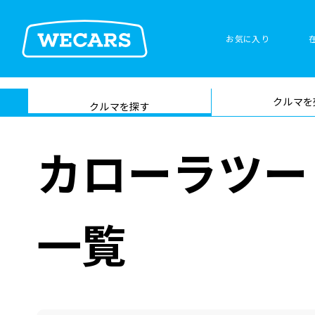
お気に入り
車検サービス トップ
クルマを
在庫検索
サイト内検
クルマを探す
索
カローラツー
一覧