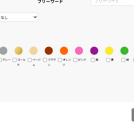
フリーワード
グレー
ゴール
ベージ
ブラウ
オレン
ピンク
紫
黄
緑
ド
ュ
ン
ジ