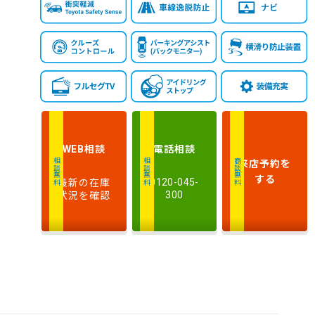
相談
電話
相談
WEB
来店予約
を
相談無料
相談無料
商談無料
する
最新の在庫
0120-045-
状況を確認
300