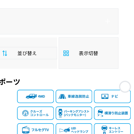
並び替え
表示切替
ポーツ
支
お
払
安い順
高い順
総
額
年
新しい順
古い順
式
走