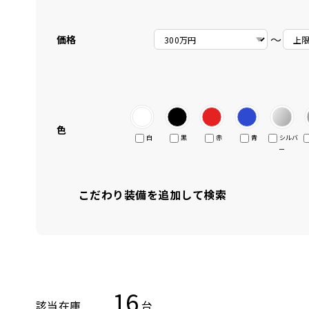
〜
価格
色
白
黒
赤
青
シルバ
ー
こだわり装備を追加して検索
16
該当在庫
台