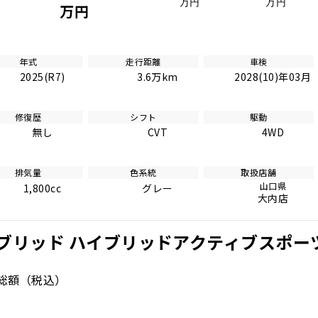
万円
万円
万円
年式
走行距離
車検
2025(R7)
3.6万km
2028(10)年03月
修復歴
シフト
駆動
無し
CVT
4WD
排気量
色系統
取扱店舗
山口県
1,800cc
グレー
大内店
ブリッド ハイブリッドアクティブスポー
総額
（税込）