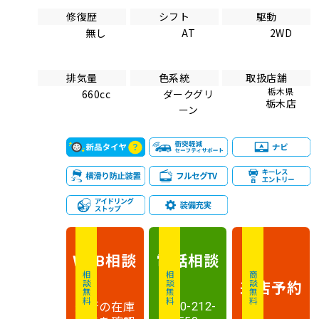
修復歴
シフト
駆動
無し
AT
2WD
排気量
色系統
取扱店舗
栃木県
660cc
ダークグリ
栃木店
ーン
相談
電話
相談
WEB
相談無料
相談無料
商談無料
来店予約
最新の在庫
0120-212-