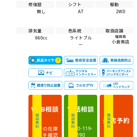
修復歴
シフト
駆動
無し
AT
2WD
排気量
色系統
取扱店舗
福岡県
660cc
ライトブル
小倉南店
ー
相談
電話
相談
WEB
相談無料
相談無料
商談無料
来店予約
最新の在庫
0120-119-
状況を確認
190