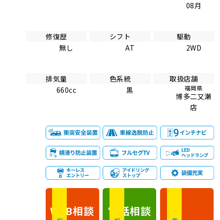
08月
修復歴
シフト
駆動
無し
AT
2WD
排気量
色系統
取扱店舗
福岡県
660cc
黒
博多二又瀬
店
相談
電話
相談
WEB