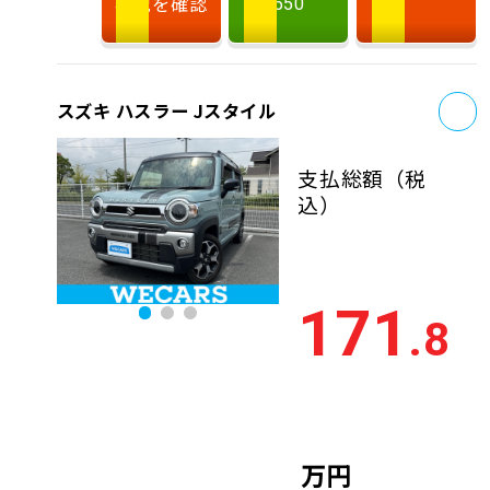
状況を確認
550
お
スズキ ハスラー Jスタイル
支払総額
（税
込）
171
.8
万円