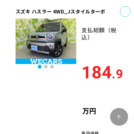
お
スズキ ハスラー 4WD_Jスタイルターボ
支払総額
（税
込）
184
.9
万円
車両価格