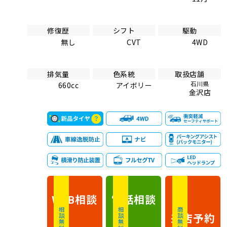
修復歴
シフト
駆動
無し
CVT
4WD
排気量
色系統
取扱店舗
石川県
660cc
アイボリー
金沢店
相談
電話
相談
WEB
相談無料
相談無料
商談無料
来店予約