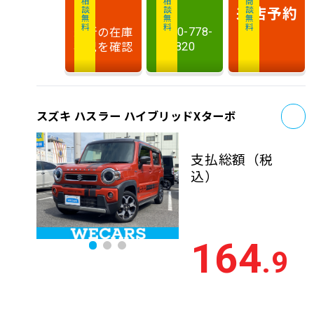
相談無料
相談無料
商談無料
来店予約
最新の在庫
0120-778-
状況を確認
820
お
スズキ ハスラー ハイブリッドXターボ
支払総額
（税
込）
164
.9