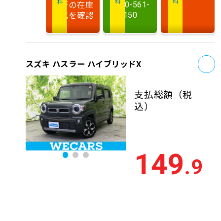
最新の在庫
0120-561-
状況を確認
150
お
スズキ ハスラー ハイブリッドX
支払総額
（税
込）
149
.9