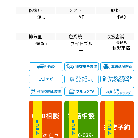
修復歴
シフト
駆動
無し
AT
4WD
排気量
色系統
取扱店舗
長野県
660cc
ライトブル
長野東店
ー
相談
電話
相談
WEB
相談無料
相談無料
商談無料
来店予約
最新の在庫
0120-039-