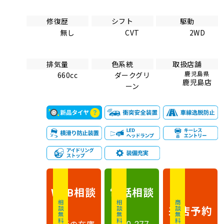
修復歴
シフト
駆動
無し
CVT
2WD
排気量
色系統
取扱店舗
鹿児島県
660cc
ダークグリ
鹿児島店
ーン
相談
電話
相談
WEB
相談無料
相談無料
商談無料
来店予約
最新の在庫