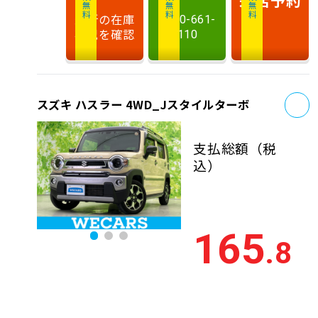
相談無料
相談無料
商談無料
来店予約
最新の在庫
0120-661-
状況を確認
110
お
スズキ ハスラー 4WD_Jスタイルターボ
支払総額
（税
込）
165
.8