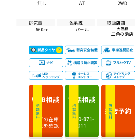
無し
AT
2WD
排気量
色系統
取扱店舗
大阪府
660cc
パール
二色の浜店
相談
電話
相談
WEB
相談無料
相談無料
商談無料
来店予約
最新の在庫
0120-871-
状況を確認
011