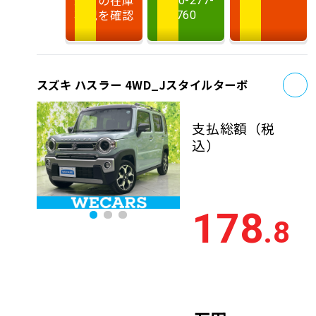
0120-277-
状況を確認
760
お
スズキ ハスラー 4WD_Jスタイルターボ
支払総額
（税
込）
178
.8