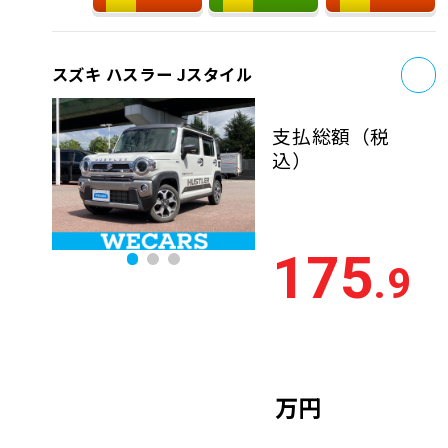
お
スズキ ハスラー Jスタイル
支払総額
（税
込）
175
.9
万円