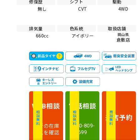
修復歴
シフト
駆動
無し
CVT
4WD
排気量
色系統
取扱店舗
岡山県
660cc
アイボリー
倉敷店
相談
電話
相談
WEB
相談無料
相談無料
商談無料
来店予約
最新の在庫
0120-809-
状況を確認
699