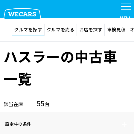
MENU
探す
お気に入り
クルマを探す
クルマを売る
お店を探す
車検見積
在庫検索
サイト内検索
クルマを探す
検索
ハスラーの中古車
クルマを売る
一覧
お店を探す
55
該当在庫
台
車検見積
設定中の条件