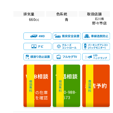
排気量
色系統
取扱店舗
石川県
660cc
青
野々市店
相談
電話
相談
WEB
相談無料
相談無料
商談無料
来店予約
最新の在庫
0120-988-
状況を確認
573