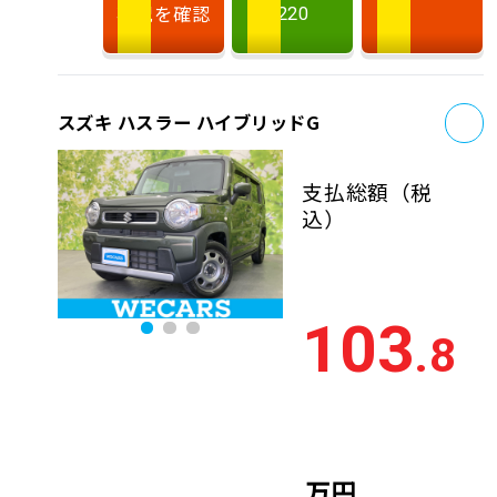
状況を確認
220
お
スズキ ハスラー ハイブリッドG
支払総額
（税
込）
103
.8
万円