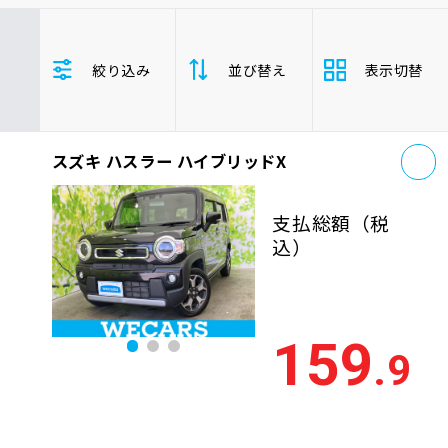
車検サービス トップ
オイル交換・点検・整備予約
スズキ
ハスラー
年式(下限)
絞り込み
並び替え
表示切替
年式(上限)
車検料金・メニュー
お役立ち情報
お
品質管理とサポート体制
スズキ ハスラー ハイブリッドX
支払総
お問い合わせ
安い順
高い
額
支払総額
（税
年式
新しい順
古い
込）
企業情報
採用情報
走行距
少ない順
多い
離
159
.9
排気量
大きい順
小さ
0120-733-500
車検残
多い順
少な