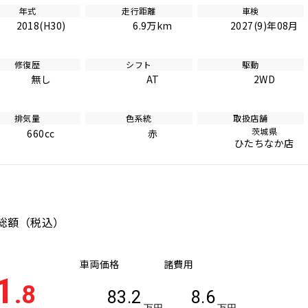
年式
走行距離
車検
2018(H30)
6.9万km
2027(9)年08月
修復歴
シフト
駆動
無し
AT
2WD
排気量
色系統
取扱店舗
茨城県
660cc
赤
ひたちなか店
総額
（税込）
車両価格
諸費用
1
.8
83.2
8.6