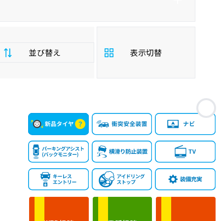
並び替え
表示切替
支
お
払
安い順
高い順
総
額
年
新しい順
古い順
式
走
行
少ない順
多い順
距
離