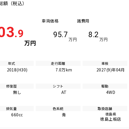
総額
（税込）
車両価格
諸費用
03
.9
95.7
8.2
万円
万円
万円
年式
走行距離
車検
2018(H30)
7.0万km
2027(9)年04月
修復歴
シフト
駆動
無し
AT
4WD
排気量
色系統
取扱店舗
徳島県
660cc
青
徳島上板店