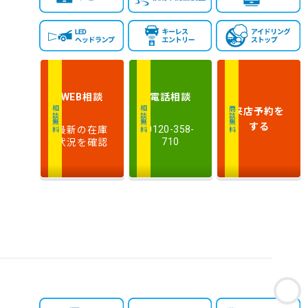
相談
電話
相談
WEB
来店予約
を
相談無料
相談無料
商談無料
する
最新の在庫
0120-358-
状況を確認
710
お