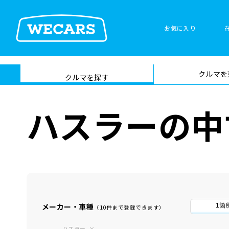
お気に入り
車検サービス トップ
クルマを
在庫検索
サイト内検
クルマを探す
索
ハスラーの中
メーカー・車種
1箇
（10件まで登録できます）
ハスラー