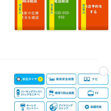
相談
電話
相談
WEB
排
来店予約
を
相談無料
相談無料
商談無料
気
大きい順
小さい順
する
最新の在庫
0120-003-
量
状況を確認
950
車
検
多い順
少ない順
残
お