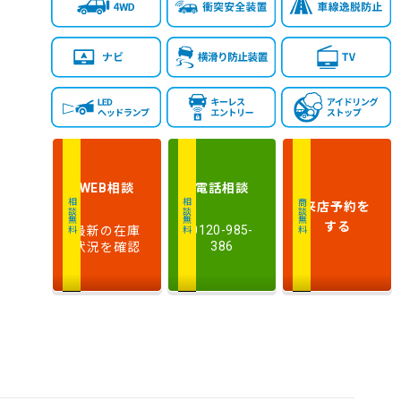
相談
電話
相談
WEB
来店予約
を
相談無料
相談無料
商談無料
する
最新の在庫
0120-985-
状況を確認
386