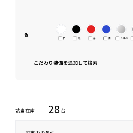
色
白
黒
赤
青
シルバ
ー
こだわり装備を追加して検索
28
該当在庫
台
設定中の条件