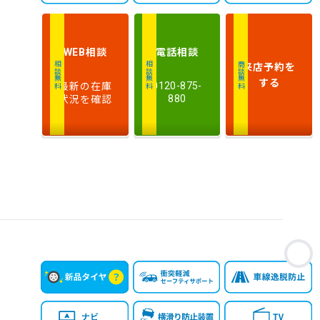
相談
電話
相談
WEB
来店予約
を
相談無料
相談無料
商談無料
する
最新の在庫
0120-875-
状況を確認
880
お