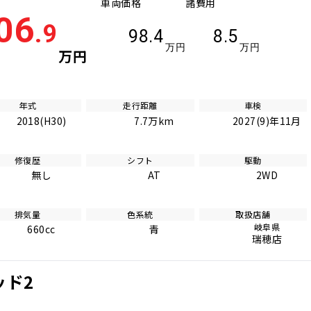
車両価格
諸費用
06
.9
98.4
8.5
万円
万円
万円
年式
走行距離
車検
2018(H30)
7.7万km
2027(9)年11月
修復歴
シフト
駆動
無し
AT
2WD
排気量
色系統
取扱店舗
岐阜県
660cc
青
瑞穂店
ッド2