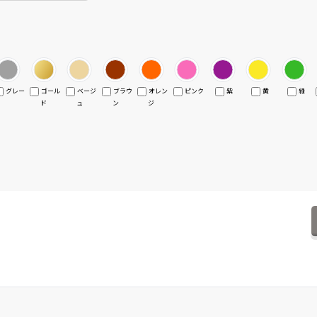
グレー
ゴール
ベージ
ブラウ
オレン
ピンク
紫
黄
緑
ド
ュ
ン
ジ