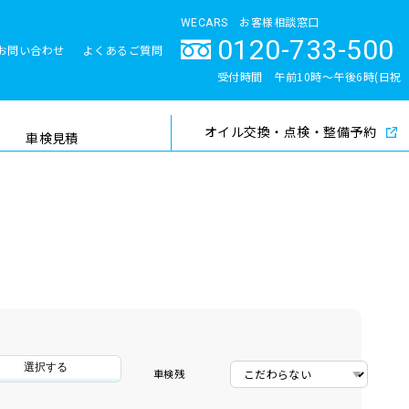
WECARS お客様相談窓口
0120-733-500
お問い合わせ
よくあるご質問
とサポート体制
受付時間 午前10時〜午後6時(日祝
除く)
オイル交換・点検・整備予約
検索
車検見積
選択する
車検残