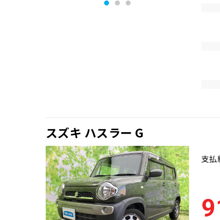
スズキ ハスラー G
支払
9