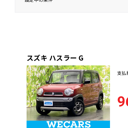
スズキ
ハスラー
年式(下限)
スズキ ハスラー G
支払
9