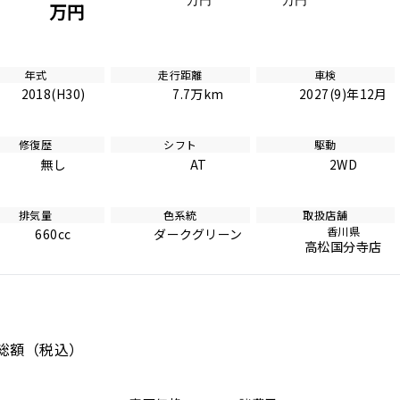
万円
万円
万円
年式
走行距離
車検
2018(H30)
7.7万km
2027(9)年12月
修復歴
シフト
駆動
無し
AT
2WD
排気量
色系統
取扱店舗
香川県
660cc
ダークグリーン
高松国分寺店
総額
（税込）