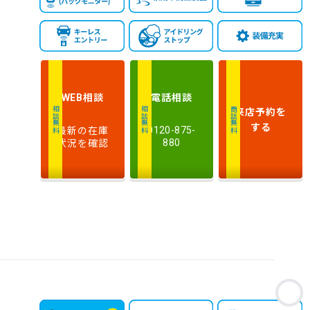
相談
電話
相談
WEB
来店予約
を
相談無料
相談無料
商談無料
する
最新の在庫
0120-875-
状況を確認
880
お