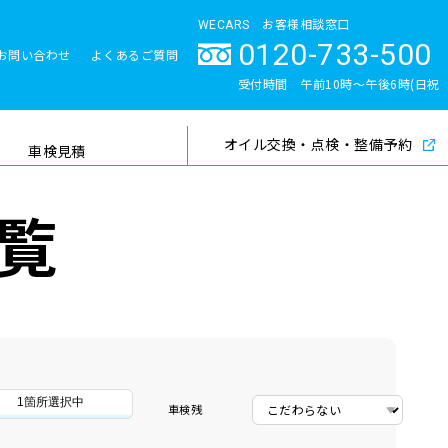
WECARS お客様相談窓口
0120-733-500
お問い合わせ
よくあるご質問
とサポート体制
受付時間 午前10時〜午後6時(日祝
除く)
オイル交換・点検・整備予約
検索
車検見積
覧
1箇所選択中
車検残