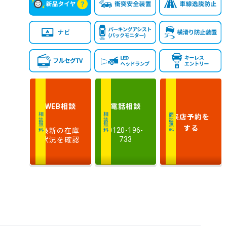
相談
電話
相談
WEB
来店予約
を
相談無料
相談無料
商談無料
する
最新の在庫
0120-196-
状況を確認
733