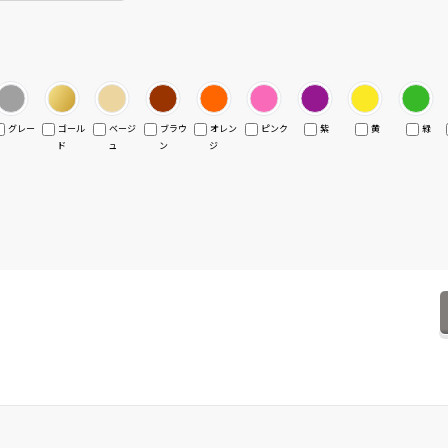
グレー
ゴール
ベージ
ブラウ
オレン
ピンク
紫
黄
緑
ド
ュ
ン
ジ