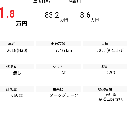
車両価格
諸費用
1
.8
83.2
8.6
万円
万円
万円
年式
走行距離
車検
2018(H30)
7.7万km
2027(9)年12月
修復歴
シフト
駆動
無し
AT
2WD
排気量
色系統
取扱店舗
香川県
660cc
ダークグリーン
高松国分寺店