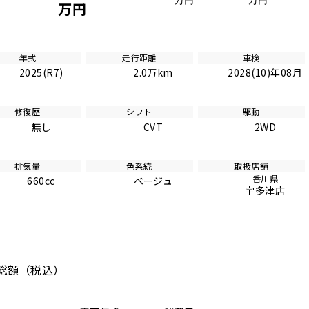
万円
万円
万円
年式
走行距離
車検
2025(R7)
2.0万km
2028(10)年08月
修復歴
シフト
駆動
無し
CVT
2WD
排気量
色系統
取扱店舗
香川県
660cc
ベージュ
宇多津店
総額
（税込）