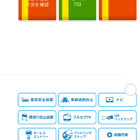
状況を確認
733
排
気
大きい順
小さい順
量
車
検
多い順
少ない順
残
お