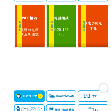
相談
電話
相談
WEB
来店予約
を
相談無料
相談無料
商談無料
する
最新の在庫
0120-196-
状況を確認
733
お