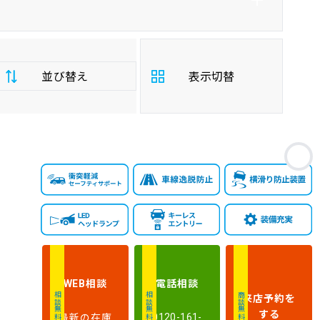
並び替え
表示切替
支
お
払
安い順
高い順
総
額
年
新しい順
古い順
式
走
行
相談
電話
相談
WEB
少ない順
多い順
距
来店予約
を
相談無料
相談無料
商談無料
離
する
最新の在庫
0120-161-