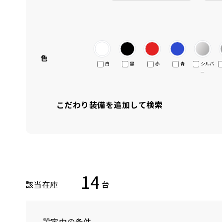
色
白
黒
赤
青
シルバ
ー
こだわり装備を追加して検索
14
該当在庫
台
設定中の条件