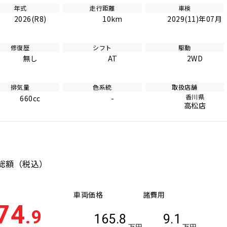
年式
走行距離
車検
2026(R8)
10km
2029(11)年07月
修復歴
シフト
駆動
無し
AT
2WD
排気量
色系統
取扱店舗
香川県
660cc
-
高松店
総額
（税込）
車両価格
諸費用
74
.9
165.8
9.1