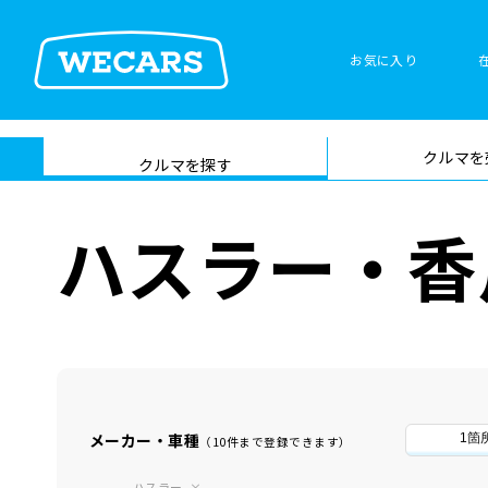
お気に入り
車検サービス トップ
クルマを
在庫検索
サイト内検
クルマを探す
索
ハスラー・香
メーカー・車種
1箇
（10件まで登録できます）
ハスラー