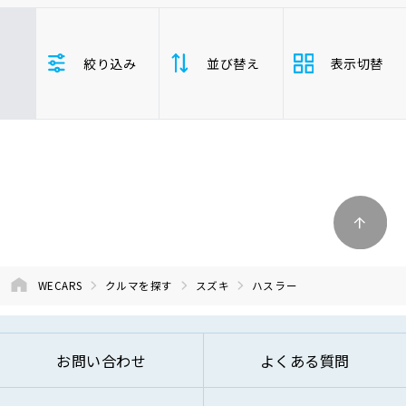
車検サービス トップ
オイル交換・点検・整備予約
スズキ
ハスラー
絞り込み
並び替え
表示切替
車両本体価格(下限)
車検料金・メニュー
お役立ち情報
品質管理とサポート体制
支払総
お問い合わせ
安い順
高い
額
年式
新しい順
古い
企業情報
採用情報
走行距
少ない順
多い
離
WECARS
クルマを探す
スズキ
ハスラー
排気量
大きい順
小さ
0120-733-500
お問い合わせ
よくある質問
車検残
多い順
少な