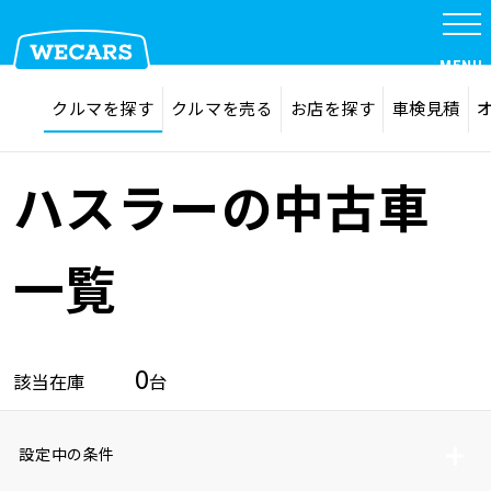
MENU
探す
お気に入り
クルマを探す
クルマを売る
お店を探す
車検見積
在庫検索
サイト内検索
クルマを探す
検索
ハスラーの中古車
クルマを売る
一覧
お店を探す
0
該当在庫
台
車検見積
設定中の条件