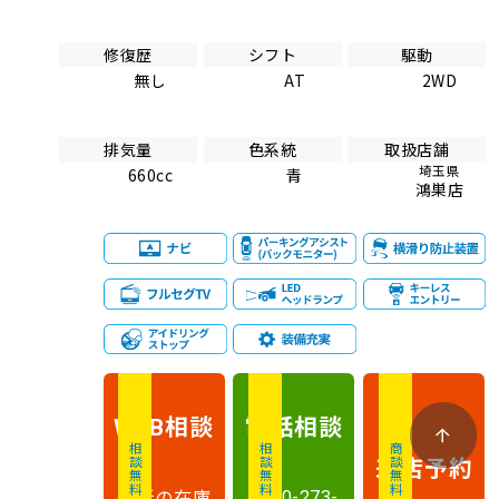
修復歴
シフト
駆動
無し
AT
2WD
排気量
色系統
取扱店舗
埼玉県
660cc
青
鴻巣店
相談
電話
相談
WEB
相談無料
相談無料
商談無料
来店予約
最新の在庫
0120-273-