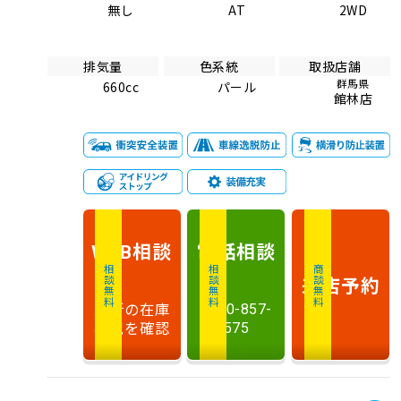
無し
AT
2WD
排気量
色系統
取扱店舗
群馬県
660cc
パール
館林店
相談
電話
相談
WEB
相談無料
相談無料
商談無料
来店予約
最新の在庫
0120-857-
状況を確認
575