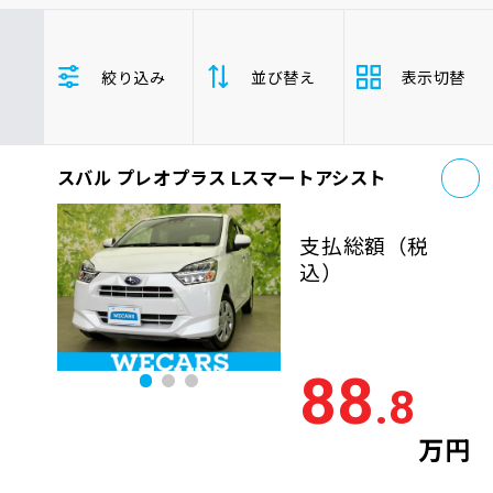
車検サービス トップ
オイル交換・点検・整備予約
スバル
軽自動車
絞り込み
並び替え
表示切替
車検料金・メニュー
お役立ち情報
お
品質管理とサポート体制
スバル プレオプラス Lスマートアシスト
支払総
お問い合わせ
安い順
高い
額
支払総額
（税
年式
新しい順
古い
込）
企業情報
採用情報
走行距
少ない順
多い
離
88
.8
排気量
大きい順
小さ
0120-733-500
万円
車検残
多い順
少な