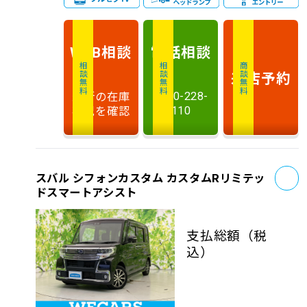
相談
電話
相談
WEB
相談無料
相談無料
商談無料
来店予約
最新の在庫
0120-228-
状況を確認
110
お
スバル シフォンカスタム カスタムRリミテッ
ドスマートアシスト
支払総額
（税
込）