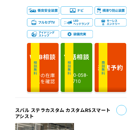
相談
電話
相談
WEB
相談無料
相談無料
商談無料
来店予約
最新の在庫
0120-058-
状況を確認
710
お
スバル ステラカスタム カスタムRSスマート
アシスト