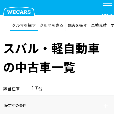
MENU
探す
お気に入り
クルマを探す
クルマを売る
お店を探す
車検見積
在庫検索
サイト内検索
クルマを探す
検索
スバル・軽自動車
クルマを売る
の中古車一覧
お店を探す
17
該当在庫
台
車検見積
設定中の条件