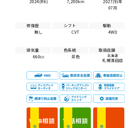
2024(R6)
7,200km
2027(9)年
07月
修復歴
シフト
駆動
無し
CVT
4WD
排気量
色系統
取扱店舗
北海道
660cc
茶色
札幌清田店
相談
電話
相談
WEB