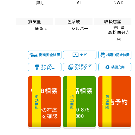
無し
AT
2WD
排気量
色系統
取扱店舗
香川県
660cc
シルバー
高松国分寺
店
相談
電話
相談
WEB
相談無料
相談無料
商談無料
来店予約
最新の在庫
0120-875-
状況を確認
880