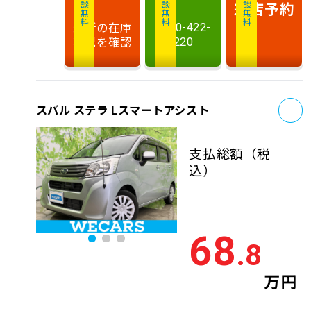
相談無料
相談無料
商談無料
来店予約
最新の在庫
0120-422-
状況を確認
220
お
スバル ステラ Lスマートアシスト
支払総額
（税
込）
68
.8
万円