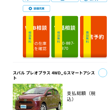
相談
電話
相談
WEB
相談無料
相談無料
商談無料
来店予約
最新の在庫
0120-887-
状況を確認
870
お
スバル プレオプラス 4WD_Gスマートアシス
ト
支払総額
（税
込）