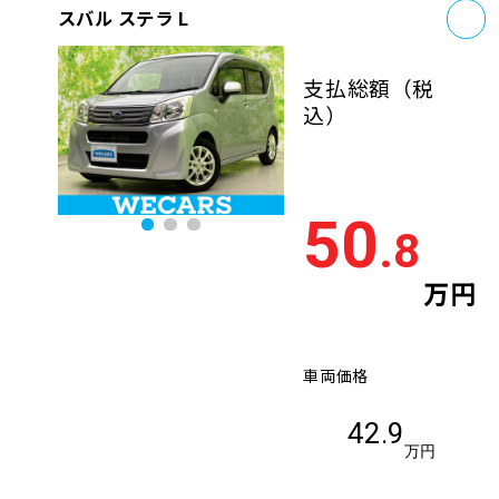
お
スバル ステラ L
支払総額
（税
込）
50
.8
万円
車両価格
42.9
万円