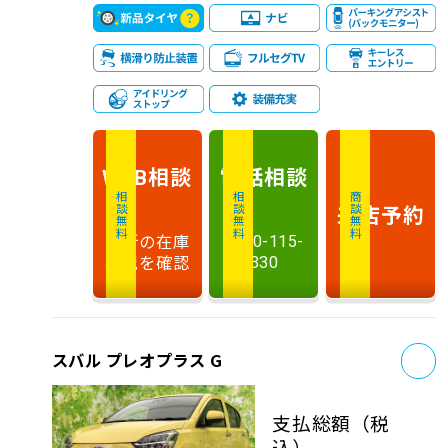
相談
電話
相談
WEB
相談無料
相談無料
商談無料
来店予約
最新の在庫
0120-115-
状況を確認
330
お
スバル プレオプラス G
支払総額
（税
込）