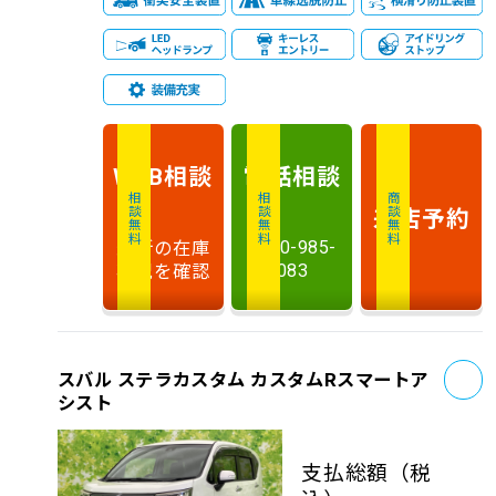
相談
電話
相談
WEB
相談無料
相談無料
商談無料
来店予約
最新の在庫
0120-985-
状況を確認
083
お
スバル ステラカスタム カスタムRスマートア
シスト
支払総額
（税