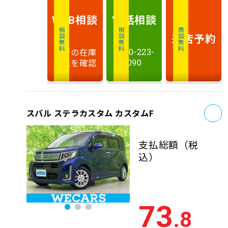
相談
電話
相談
WEB
相談無料
相談無料
商談無料
来店予約
最新の在庫
0120-223-
状況を確認
090
お
スバル ステラカスタム カスタムF
支払総額
（税
込）
73
.8