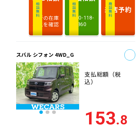
相談無料
相談無料
商談無料
来店予約
最新の在庫
0120-118-
状況を確認
860
お
スバル シフォン 4WD_G
支払総額
（税
込）
153
.8