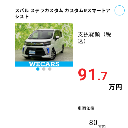
お
スバル ステラカスタム カスタムRスマートア
シスト
支払総額
（税
込）
91
.7
万円
車両価格
80
万円