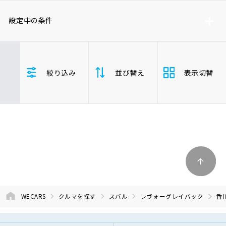
車検サービス トップ
オイル交換・点検・整備予約
設定中の条件
車検料金・メニュー
お役立ち情報
スバル
レヴォーグレイバック
絞り込み
並び替え
表示切替
香川県
品質管理とサポート体制
お問い合わせ
支払総
安い順
高い
企業情報
採用情報
額
年式
新しい順
古い
走行距
0120-733-500
少ない順
多い
離
WECARS
クルマを探す
スバル
レヴォーグレイバック
香
排気量
大きい順
小さ