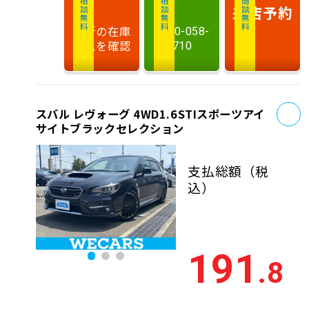
相談無料
相談無料
商談無料
来店予約
最新の在庫
0120-058-
状況を確認
710
お
スバル レヴォーグ 4WD1.6STIスポーツアイ
サイトブラックセレクション
支払総額
（税
込）
191
.8