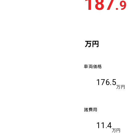
187
.9
車検残
多い順
少な
万円
車両価格
176.5
万円
諸費用
11.4
万円