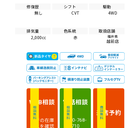
修復歴
シフト
駆動
無し
CVT
4WD
排気量
色系統
取扱店舗
福井県
2,000cc
赤
越前店
相談
電話
相談
WEB
相談無料
相談無料
商談無料
来店予約
最新の在庫
0120-768-
状況を確認
710