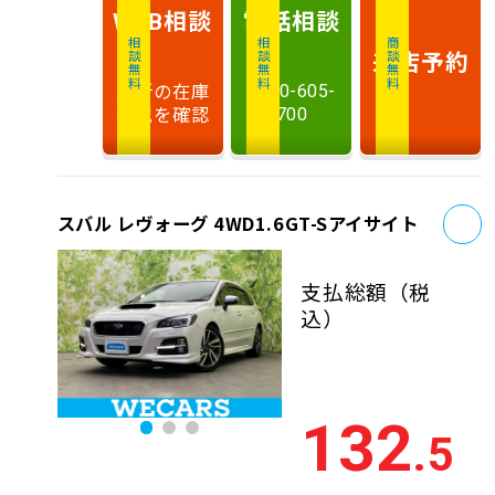
相談
電話
相談
WEB
相談無料
相談無料
商談無料
来店予約
最新の在庫
0120-605-
状況を確認
700
お
スバル レヴォーグ 4WD1.6GT-Sアイサイト
支払総額
（税
込）
132
.5