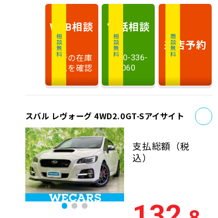
相談
電話
相談
WEB
相談無料
相談無料
商談無料
来店予約
最新の在庫
0120-336-
状況を確認
060
お
スバル レヴォーグ 4WD2.0GT-Sアイサイト
支払総額
（税
込）
132
.8