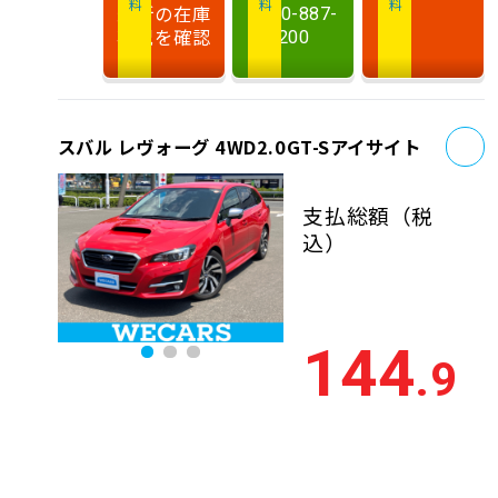
最新の在庫
0120-887-
状況を確認
200
お
スバル レヴォーグ 4WD2.0GT-Sアイサイト
支払総額
（税
込）
144
.9