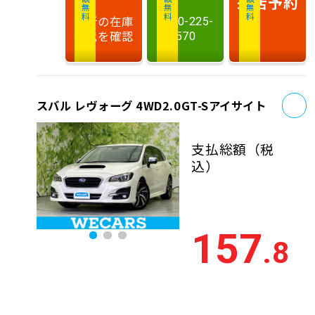
相談無料
相談無料
商談無料
来店予約
最新の在庫
0120-225-
状況を確認
570
お
スバル レヴォーグ 4WD2.0GT-Sアイサイト
支払総額
（税
込）
157
.8