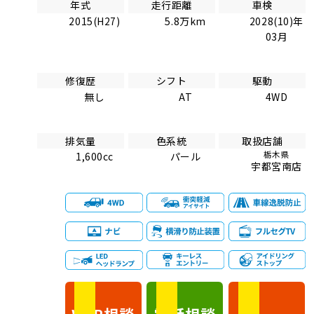
年式
走行距離
車検
2015(H27)
5.8万km
2028(10)年
03月
修復歴
シフト
駆動
無し
AT
4WD
排気量
色系統
取扱店舗
栃木県
1,600cc
パール
宇都宮南店
相談
電話
相談