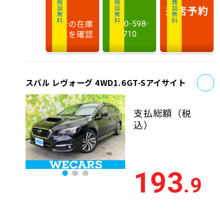
相談無料
相談無料
商談無料
来店予約
最新の在庫
0120-598-
状況を確認
710
お
スバル レヴォーグ 4WD1.6GT-Sアイサイト
支払総額
（税
込）
193
.9