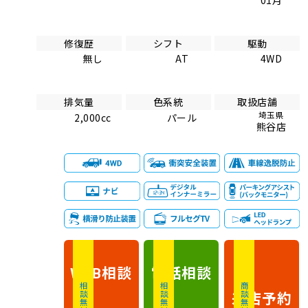
修復歴
シフト
駆動
無し
AT
4WD
排気量
色系統
取扱店舗
埼玉県
2,000cc
パール
熊谷店
相談
電話
相談
WEB
相談無料
相談無料
商談無料
来店予約