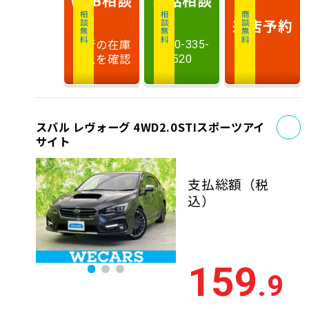
WEB
相談無料
相談無料
商談無料
来店予約
最新の在庫
0120-335-
状況を確認
520
お
スバル レヴォーグ 4WD2.0STIスポーツアイ
サイト
支払総額
（税
込）
159
.9