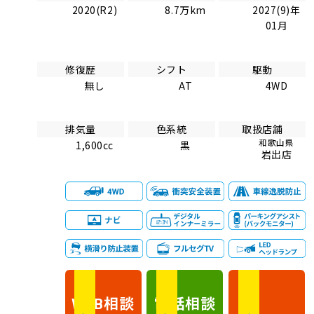
2020(R2)
8.7万km
2027(9)年
01月
修復歴
シフト
駆動
無し
AT
4WD
排気量
色系統
取扱店舗
和歌山県
1,600cc
黒
岩出店
相談
電話
相談
WEB