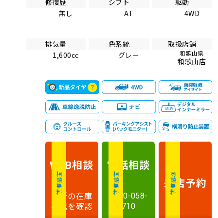
修復歴
シフト
駆動
無し
AT
4WD
排気量
色系統
取扱店舗
和歌山県
1,600cc
グレー
和歌山店
相談
電話
相談
WEB
相談無料
相談無料
商談無料
来店予約
最新の在庫
0120-058-
状況を確認
710