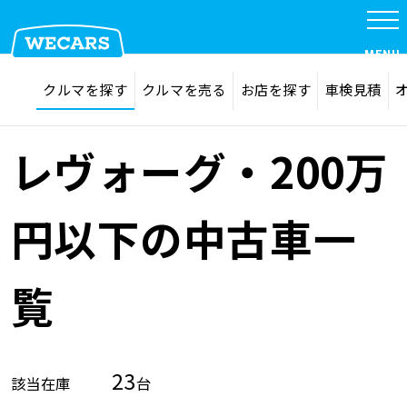
MENU
探す
お気に入り
クルマを探す
クルマを売る
お店を探す
車検見積
在庫検索
サイト内検索
クルマを探す
検索
レヴォーグ・200万
クルマを売る
円以下の中古車一
お店を探す
覧
車検見積
23
該当在庫
台