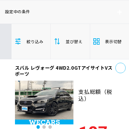
車検サービス トップ
オイル交換・点検・整備予約
設定中の条件
車検料金・メニュー
お役立ち情報
スバル
レヴォーグ
絞り込み
並び替え
表示切替
車両本体価格(下限)
車両本体価格(上限)
品質管理とサポート体制
お問い合わせ
お
スバル レヴォーグ 4WD2.0GTアイサイトVス
支払総
安い順
高い
企業情報
採用情報
ポーツ
額
年式
新しい順
古い
支払総額
（税
込）
走行距
0120-733-500
少ない順
多い
離
排気量
大きい順
小さ