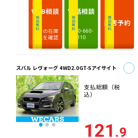
相談
電話
相談
WEB
相談無料
相談無料
商談無料
来店予約
最新の在庫
0120-660-
状況を確認
110
お
スバル レヴォーグ 4WD2.0GT-Sアイサイト
支払総額
（税
込）
121
.9