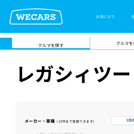
お気に入り
車検サービス トップ
クルマを
在庫検索
サイト内検
クルマを探す
索
レガシィツー
メーカー・車種
1箇
（10件まで登録できます）
レガシィツーリングワゴン