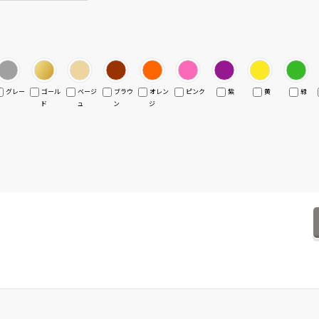
グレー
ゴール
ベージ
ブラウ
オレン
ピンク
紫
黄
緑
ド
ュ
ン
ジ