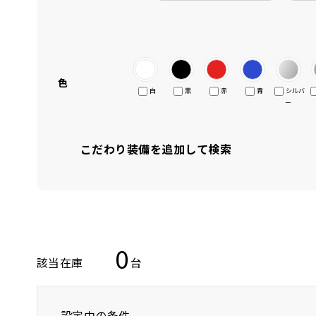
色
白
黒
赤
青
シルバ
ー
こだわり装備を追加して検索
0
該当在庫
台
設定中の条件