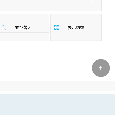
並び替え
表示切替
支
払
安い順
高い順
総
額
年
新しい順
古い順
式
走
行
少ない順
多い順
距
離