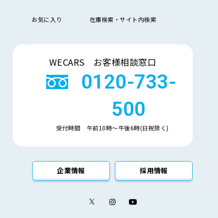
排
お気に入り
在庫検索・サイト内検索
気
大きい順
小さい順
量
検索
車
WECARS お客様相談窓口
検
多い順
少ない順
残
0120-733-
500
受付時間 午前10時〜午後6時(日祝除く)
企業情報
採用情報