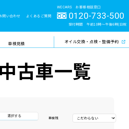
WECARS お客様相談窓口
0120-733-500
お問い合わせ
よくあるご質問
とサポート体制
受付時間 午前10時〜午後6時(日祝
除く)
オイル交換・点検・整備予約
検索
車検見積
中古車一覧
選択する
車検残