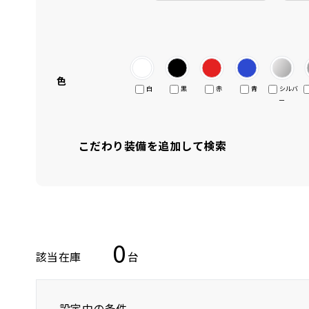
色
白
黒
赤
青
シルバ
ー
こだわり装備を追加して検索
0
該当在庫
台
設定中の条件