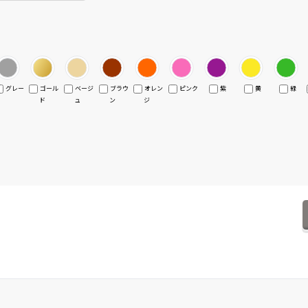
グレー
ゴール
ベージ
ブラウ
オレン
ピンク
紫
黄
緑
ド
ュ
ン
ジ