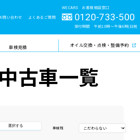
WECARS お客様相談窓口
0120-733-500
お問い合わせ
よくあるご質問
とサポート体制
受付時間 午前10時〜午後6時(日祝
除く)
オイル交換・点検・整備予約
検索
車検見積
中古車一覧
選択する
車検残