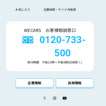
排
お気に入り
在庫検索・サイト内検索
気
大きい順
小さい順
量
検索
車
WECARS お客様相談窓口
検
多い順
少ない順
残
0120-733-
500
受付時間 午前10時〜午後6時(日祝除く)
企業情報
採用情報