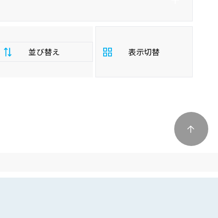
並び替え
表示切替
支
払
安い順
高い順
総
額
年
新しい順
古い順
式
走
行
少ない順
多い順
距
離