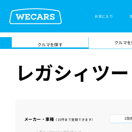
お気に入り
車検サービス トップ
クルマを
在庫検索
サイト内検
クルマを探す
索
レガシィツー
メーカー・車種
1箇
（10件まで登録できます）
レガシィツーリングワゴン