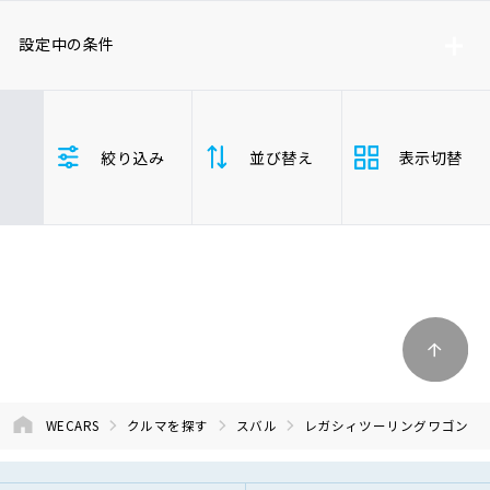
車検サービス トップ
オイル交換・点検・整備予約
設定中の条件
車検料金・メニュー
お役立ち情報
スバル
レガシィツーリングワゴン
絞り込み
並び替え
表示切替
年式(下限)
年式(上限)
品質管理とサポート体制
お問い合わせ
支払総
安い順
高い
企業情報
採用情報
額
年式
新しい順
古い
走行距
0120-733-500
少ない順
多い
離
WECARS
クルマを探す
スバル
レガシィツーリングワゴン
排気量
大きい順
小さ