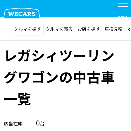
MENU
探す
お気に入り
クルマを探す
クルマを売る
お店を探す
車検見積
在庫検索
サイト内検索
クルマを探す
検索
レガシィツーリン
クルマを売る
グワゴンの中古車
お店を探す
一覧
車検見積
0
該当在庫
台