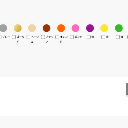
グレー
ゴール
ベージ
ブラウ
オレン
ピンク
紫
黄
緑
ド
ュ
ン
ジ