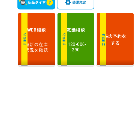
相談
電話
相談
WEB
来店予約
を
相談無料
相談無料
商談無料
する
最新の在庫
0120-006-
状況を確認
290