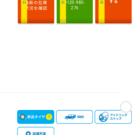
する
最新の在庫
0120-985-
状況を確認
276
お