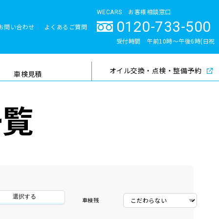
WECARS お客様相談窓口
0120-733-500
お問い合わせ
よくあるご質問
とサポート体制
受付時間 午前10時〜午後6時(日祝
除く)
オイル交換・点検・整備予約
検索
車検見積
一覧
選択する
車検残