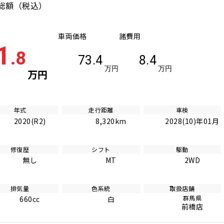
総額
（税込）
車両価格
諸費用
1
.8
73.4
8.4
万円
万円
万円
年式
走行距離
車検
2020(R2)
8,320km
2028(10)年01月
修復歴
シフト
駆動
無し
MT
2WD
排気量
色系統
取扱店舗
群馬県
660cc
白
前橋店