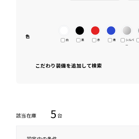
色
白
黒
赤
青
シルバ
ー
こだわり装備を追加して検索
5
該当在庫
台
設定中の条件