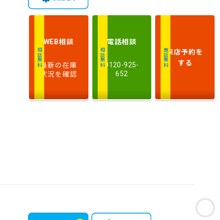
相談
電話
相談
WEB
来店予約
を
相談無料
相談無料
商談無料
する
最新の在庫
0120-925-
状況を確認
652
お