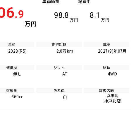
車両価格
諸費用
06
.9
98.8
8.1
万円
万円
万円
年式
走行距離
車検
2023(R5)
2.0万km
2027(9)年07月
修復歴
シフト
駆動
無し
AT
4WD
排気量
色系統
取扱店舗
兵庫県
660cc
白
神戸北店