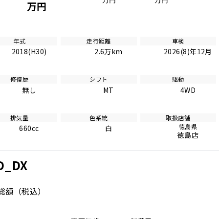
万円
万円
万円
年式
走行距離
車検
2018(H30)
2.6万km
2026(8)年12月
修復歴
シフト
駆動
無し
MT
4WD
排気量
色系統
取扱店舗
徳島県
660cc
白
徳島店
D_DX
総額
（税込）