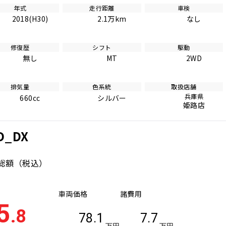
年式
走行距離
車検
2018(H30)
2.1万km
なし
修復歴
シフト
駆動
無し
MT
2WD
排気量
色系統
取扱店舗
兵庫県
660cc
シルバー
姫路店
D_DX
総額
（税込）
車両価格
諸費用
5
.8
78.1
7.7