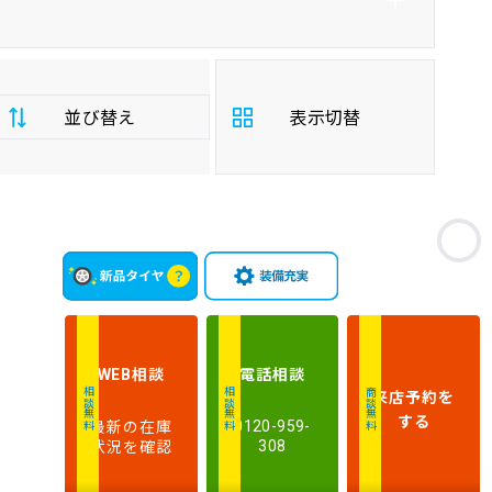
並び替え
表示切替
支
お
払
安い順
高い順
総
額
年
新しい順
古い順
式
相談
電話
相談
WEB
来店予約
を
相談無料
相談無料
商談無料
走
する
最新の在庫
行
0120-959-
少ない順
多い順
状況を確認
308
距
離