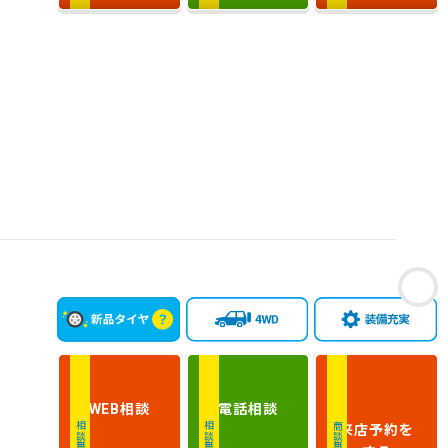
排
気
大きい順
小さい順
量
車
検
多い順
少ない順
残
お
相談
電話
相談
WEB
来店予約
を
相談無料
相談無料
商談無料