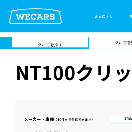
お気に入り
車検サービス トップ
クルマを
在庫検索
サイト内検
クルマを探す
索
NT100ク
メーカー・車種
1箇
（10件まで登録できます）
NT100クリッパー