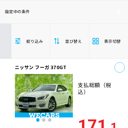
車検サービス トップ
オイル交換・点検・整備予約
設定中の条件
車検料金・メニュー
お役立ち情報
ニッサン
フーガ/フーガハイブリッド
絞り込み
並び替え
表示切替
セダン
品質管理とサポート体制
お問い合わせ
お
ニッサン フーガ 370GT
支払総
安い順
高い
企業情報
採用情報
額
支払総額
（税
年式
新しい順
古い
込）
走行距
0120-733-500
少ない順
多い
離
171
.1
排気量
大きい順
小さ