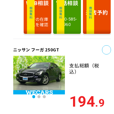
相談
電話
相談
WEB
相談無料
相談無料
商談無料
来店予約
最新の在庫
0120-585-
状況を確認
960
お
ニッサン フーガ 250GT
支払総額
（税
込）
194
.9