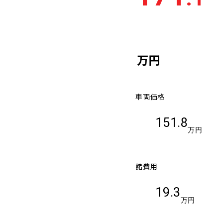
車検残
多い順
少な
万円
車両価格
151.8
万円
諸費用
19.3
万円