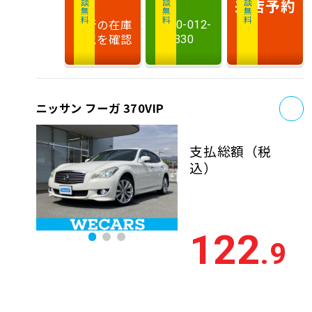
相談無料
相談無料
商談無料
来店予約
最新の在庫
0120-012-
状況を確認
330
お
ニッサン フーガ 370VIP
支払総額
（税
込）
122
.9