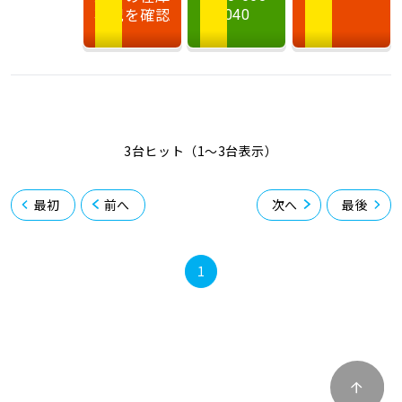
状況を確認
040
3台ヒット（1〜3台表示）
最初
前へ
次へ
最後
1