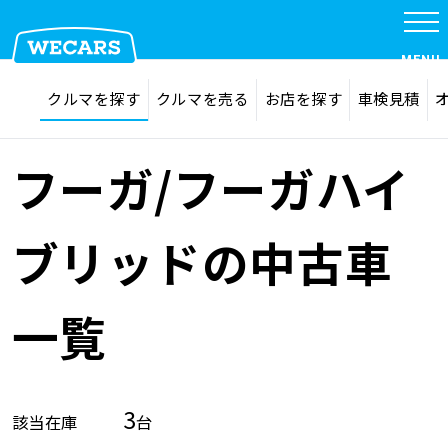
MENU
探す
お気に入り
クルマを探す
クルマを売る
お店を探す
車検見積
在庫検索
サイト内検索
クルマを探す
検索
フーガ/フーガハイ
クルマを売る
ブリッドの中古車
お店を探す
一覧
車検見積
3
該当在庫
台