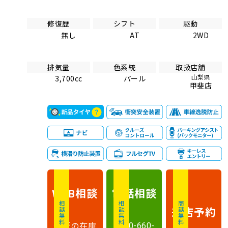
修復歴
シフト
駆動
無し
AT
2WD
排気量
色系統
取扱店舗
山梨県
3,700cc
パール
甲斐店
相談
電話
相談
WEB
相談無料
相談無料
商談無料
来店予約
最新の在庫
0120-660-