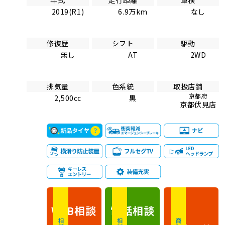
年式
走行距離
車検
2019(R1)
6.9万km
なし
修復歴
シフト
駆動
無し
AT
2WD
排気量
色系統
取扱店舗
京都府
2,500cc
黒
京都伏見店
相談
電話
相談
WEB