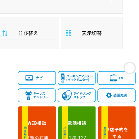
並び替え
表示切替
支
お
払
安い順
高い順
総
額
年
新しい順
古い順
式
走
行
相談
電話
相談
WEB
少ない順
多い順
距
来店予約
を
相談無料
相談無料
商談無料
離
する
最新の在庫
0120-122-