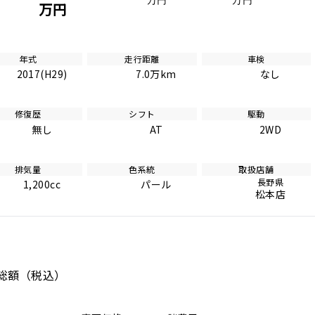
万円
万円
万円
年式
走行距離
車検
2017(H29)
7.0万km
なし
修復歴
シフト
駆動
無し
AT
2WD
排気量
色系統
取扱店舗
長野県
1,200cc
パール
松本店
総額
（税込）