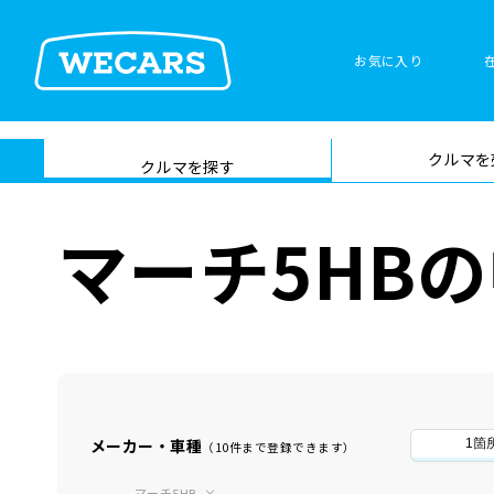
お気に入り
車検サービス トップ
クルマを
在庫検索
サイト内検
クルマを探す
索
マーチ5HB
メーカー・車種
1箇
（10件まで登録できます）
マーチ5HB