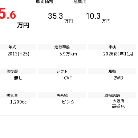
車両価格
諸費用
5
.6
35.3
10.3
万円
万円
万円
年式
走行距離
車検
2013(H25)
5.9万km
2026(8)年11月
修復歴
シフト
駆動
無し
CVT
2WD
排気量
色系統
取扱店舗
大阪府
1,200cc
ピンク
高槻店