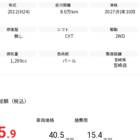
年式
走行距離
車検
2012(H24)
8.0万km
2027(9)年10月
修復歴
シフト
駆動
無し
CVT
2WD
排気量
色系統
取扱店舗
宮崎県
1,200cc
パール
宮崎店
総額
（税込）
車両価格
諸費用
5
.9
40.5
15.4