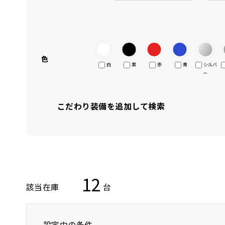
色
白
黒
赤
青
シルバ
ー
こだわり装備を追加して検索
12
該当在庫
台
設定中の条件