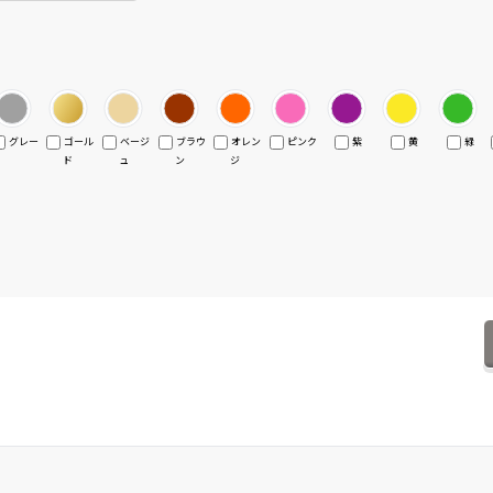
グレー
ゴール
ベージ
ブラウ
オレン
ピンク
紫
黄
緑
ド
ュ
ン
ジ