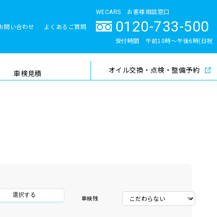
WECARS お客様相談窓口
0120-733-500
お問い合わせ
よくあるご質問
とサポート体制
受付時間 午前10時〜午後6時(日祝
除く)
オイル交換・点検・整備予約
検索
車検見積
選択する
車検残