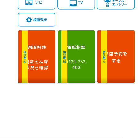
相談
電話
相談
WEB
来店予約
を
相談無料
相談無料
商談無料
する
最新の在庫
0120-252-
状況を確認
400