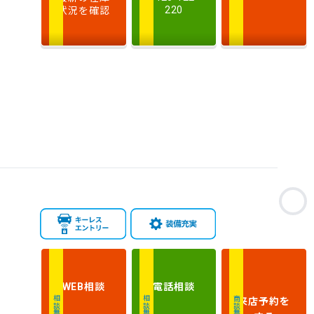
状況を確認
220
排
気
大きい順
小さい順
量
車
検
多い順
少ない順
残
お
相談
電話
相談
WEB
来店予約
を
相談無料
相談無料
商談無料