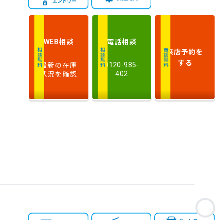
相談
電話
相談
WEB
来店予約
を
相談無料
相談無料
商談無料
する
最新の在庫
0120-985-
状況を確認
402
お