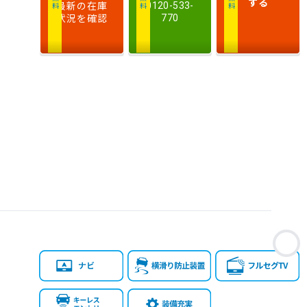
する
最新の在庫
0120-533-
状況を確認
770
お