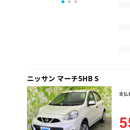
ニッサン マーチ5HB S
支払
5