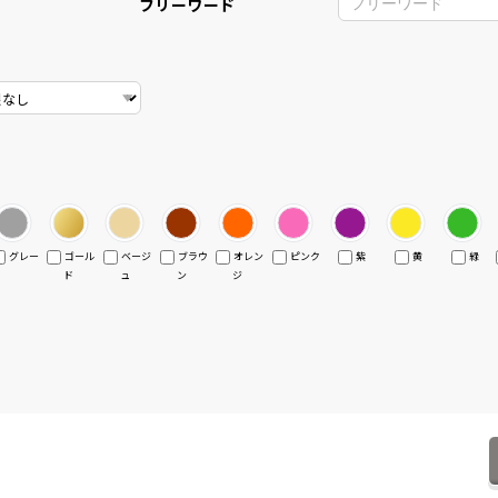
フリーワード
グレー
ゴール
ベージ
ブラウ
オレン
ピンク
紫
黄
緑
ド
ュ
ン
ジ