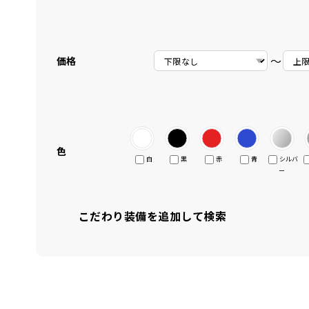
〜
価格
色
白
黒
赤
青
シルバ
ー
こだわり装備を追加して検索