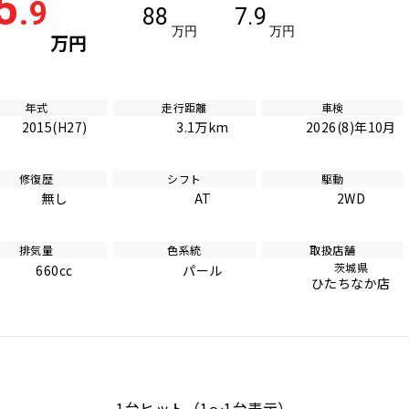
5
.9
88
7.9
万円
万円
万円
年式
走行距離
車検
2015(H27)
3.1万km
2026(8)年10月
修復歴
シフト
駆動
無し
AT
2WD
排気量
色系統
取扱店舗
茨城県
660cc
パール
ひたちなか店
1台ヒット（1〜1台表示）