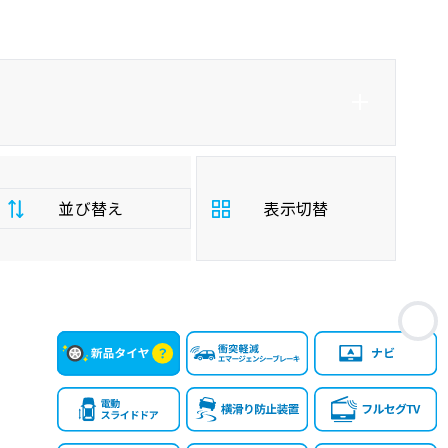
並び替え
表示切替
支
お
払
安い順
高い順
総
額
年
新しい順
古い順
式