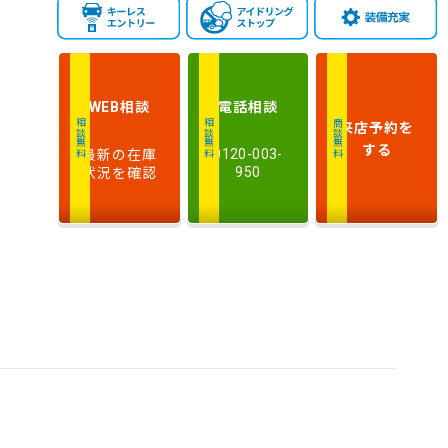
走
行
少ない順
多い順
距
離
相談
電話
相談
WEB
排
来店予約
を
相談無料
相談無料
商談無料
気
大きい順
小さい順
する
最新の在庫
0120-003-
量
状況を確認
950
車
検
多い順
少ない順
残