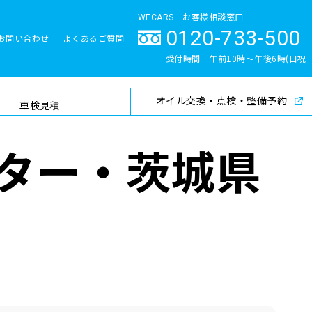
WECARS お客様相談窓口
0120-733-500
お問い合わせ
よくあるご質問
とサポート体制
受付時間 午前10時〜午後6時(日祝
除く)
オイル交換・点検・整備予約
検索
車検見積
ター・茨城県