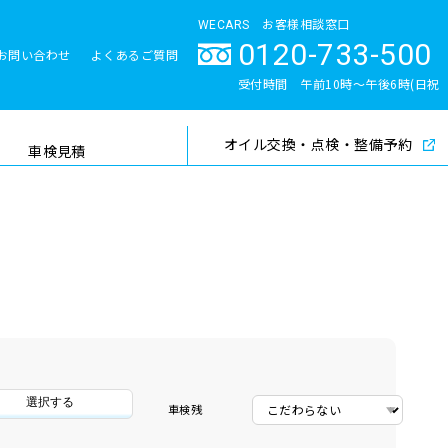
WECARS お客様相談窓口
0120-733-500
お問い合わせ
よくあるご質問
とサポート体制
受付時間 午前10時〜午後6時(日祝
除く)
オイル交換・点検・整備予約
検索
車検見積
選択する
車検残