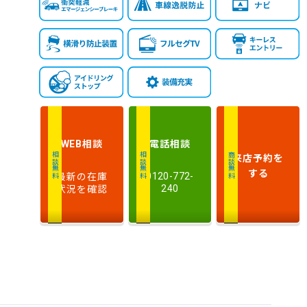
相談
電話
相談
WEB
来店予約
を
相談無料
相談無料
商談無料
する
最新の在庫
0120-772-
状況を確認
240