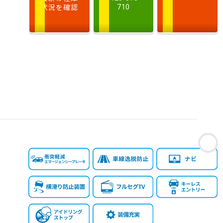
状況を確認
710
排
気
大きい順
小さい順
量
車
検
多い順
少ない順
残
お