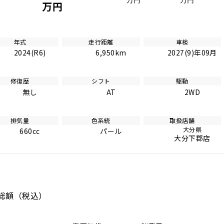
万円
万円
万円
年式
走行距離
車検
2024(R6)
6,950km
2027(9)年09月
修復歴
シフト
駆動
無し
AT
2WD
排気量
色系統
取扱店舗
大分県
660cc
パール
大分下郡店
総額
（税込）