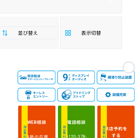
並び替え
表示切替
支
お
払
安い順
高い順
総
額
年
新しい順
古い順
式
走
行
相談
電話
相談
WEB
少ない順
多い順
距
来店予約
を
相談無料
相談無料
商談無料
離
する
最新の在庫
0120-378-