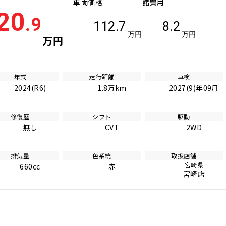
車両価格
諸費用
20
.9
112.7
8.2
万円
万円
万円
年式
走行距離
車検
2024(R6)
1.8万km
2027(9)年09月
修復歴
シフト
駆動
無し
CVT
2WD
排気量
色系統
取扱店舗
宮崎県
660cc
赤
宮崎店