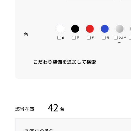
色
白
黒
赤
青
シルバ
ー
こだわり装備を追加して検索
42
該当在庫
台
設定中の条件