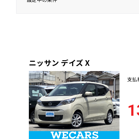
ニッサン
デイズ
年式(下限)
ニッサン デイズ X
支払
1