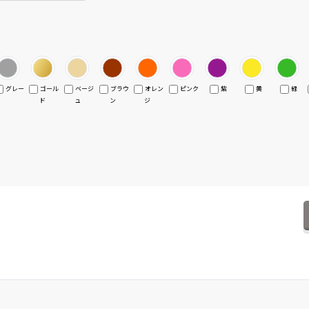
グレー
ゴール
ベージ
ブラウ
オレン
ピンク
紫
黄
緑
ド
ュ
ン
ジ