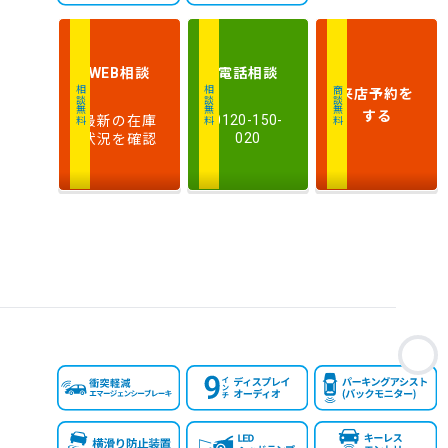
相談
電話
相談
WEB
来店予約
を
相談無料
相談無料
商談無料
する
最新の在庫
0120-150-
状況を確認
020
お