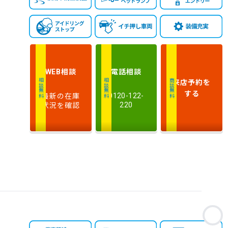
相談
電話
相談
WEB
来店予約
を
相談無料
相談無料
商談無料
する
最新の在庫
0120-122-
状況を確認
220
お