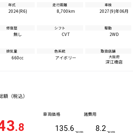
年式
走行距離
車検
2024(R6)
8,700km
2027(9)年06月
修復歴
シフト
駆動
無し
CVT
2WD
排気量
色系統
取扱店舗
大阪府
660cc
アイボリー
深江橋店
総額
（税込）
車両価格
諸費用
43
.8
135.6
8.2