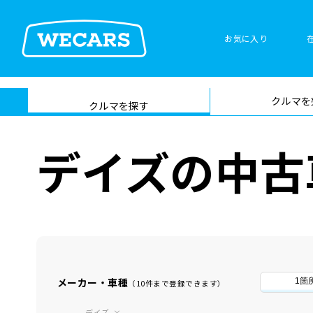
お気に入り
車検サービス トップ
クルマを
在庫検索
サイト内検
クルマを探す
索
デイズの中古
メーカー・車種
1箇
（10件まで登録できます）
デイズ