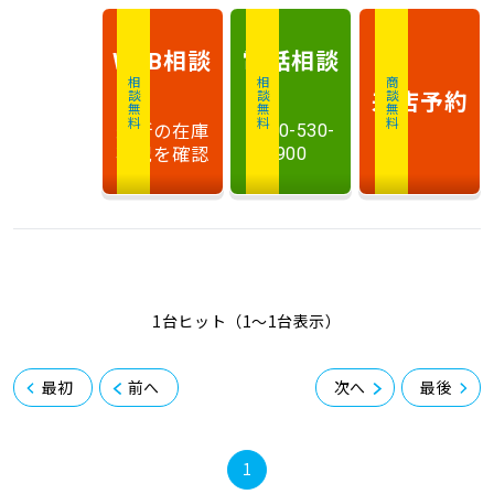
相談
電話
相談
WEB
相談無料
相談無料
商談無料
来店予約
最新の在庫
0120-530-
状況を確認
900
1台ヒット（1〜1台表示）
最初
前へ
次へ
最後
1