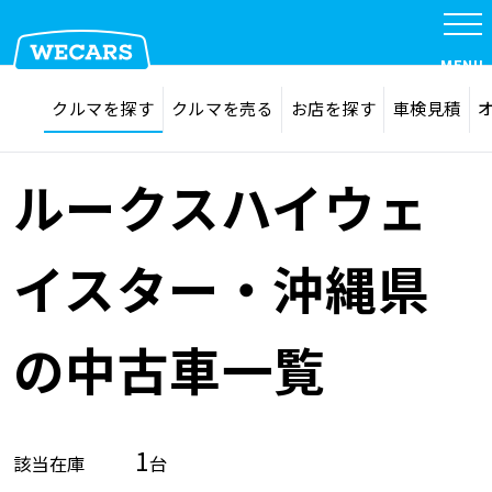
MENU
探す
お気に入り
クルマを探す
クルマを売る
お店を探す
車検見積
在庫検索
サイト内検索
クルマを探す
検索
ルークスハイウェ
クルマを売る
イスター・沖縄県
お店を探す
の中古車一覧
車検見積
1
該当在庫
台