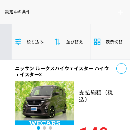
車検サービス トップ
オイル交換・点検・整備予約
設定中の条件
車検料金・メニュー
お役立ち情報
ニッサン
ルークスハイウェイスター
絞り込み
並び替え
表示切替
沖縄県
品質管理とサポート体制
お問い合わせ
お
ニッサン ルークスハイウェイスター ハイウ
支払総
安い順
高い
企業情報
採用情報
ェイスターX
額
年式
新しい順
古い
支払総額
（税
込）
走行距
0120-733-500
少ない順
多い
離
排気量
大きい順
小さ