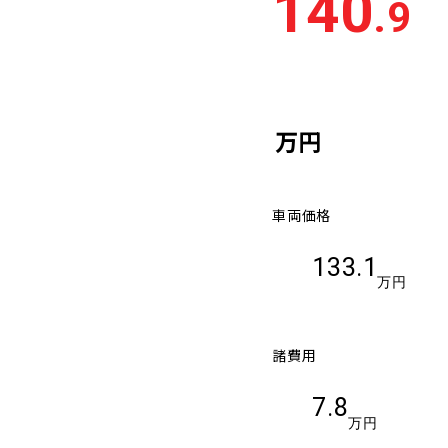
140
.9
車検残
多い順
少な
万円
車両価格
133.1
万円
諸費用
7.8
万円