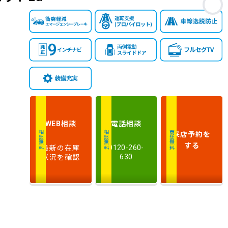
お
相談
電話
相談
WEB
来店予約
を
相談無料
相談無料
商談無料
する
最新の在庫
0120-260-
状況を確認
630