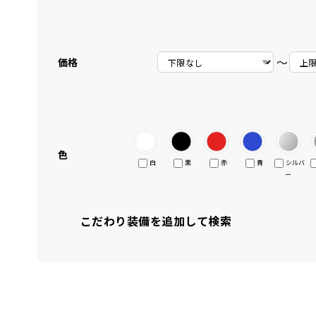
〜
価格
色
白
黒
赤
青
シルバ
ー
こだわり装備を追加して検索