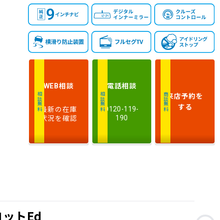
相談
電話
相談
WEB
来店予約
を
相談無料
相談無料
商談無料
する
最新の在庫
0120-119-
状況を確認
190
ットEd