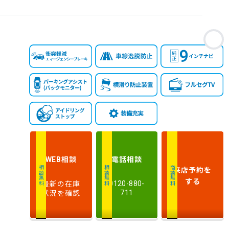
お
相談
電話
相談
WEB
来店予約
を
相談無料
相談無料
商談無料
する
最新の在庫
0120-880-
状況を確認
711