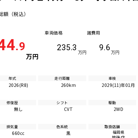
総額
（税込）
車両価格
諸費用
44
.9
235.3
9.6
万円
万円
万円
年式
走行距離
車検
2026(R8)
260km
2029(11)年01月
修復歴
シフト
駆動
無し
CVT
2WD
排気量
色系統
取扱店舗
福岡県
660cc
黒
筑後店