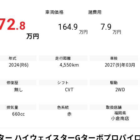
車両価格
諸費用
72
.8
164.9
7.9
万円
万円
万円
年式
走行距離
車検
2024(R6)
4,550km
2027(9)年03月
修復歴
シフト
駆動
無し
CVT
2WD
排気量
色系統
取扱店舗
福岡県
660cc
赤
小倉南店
ター ハイウェイスターGターボプロパイロ