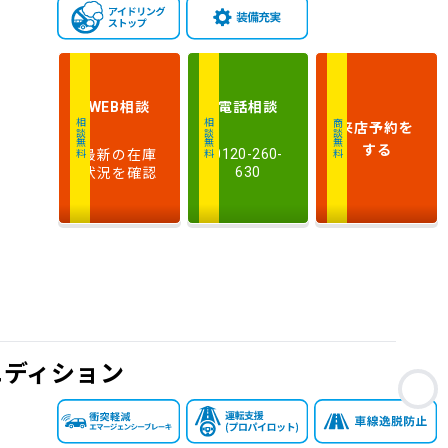
走
行
少ない順
多い順
距
離
相談
電話
相談
WEB
排
来店予約
を
相談無料
相談無料
商談無料
気
大きい順
小さい順
する
最新の在庫
0120-260-
量
状況を確認
630
車
検
多い順
少ない順
残
エディション
お