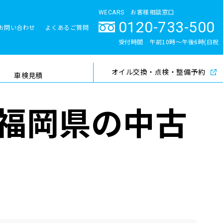
WECARS お客様相談窓口
0120-733-500
お問い合わせ
よくあるご質問
とサポート体制
受付時間 午前10時〜午後6時(日祝
除く)
オイル交換・点検・整備予約
検索
車検見積
福岡県の中古