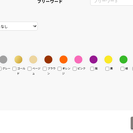
フリーワード
グレー
ゴール
ベージ
ブラウ
オレン
ピンク
紫
黄
緑
ド
ュ
ン
ジ