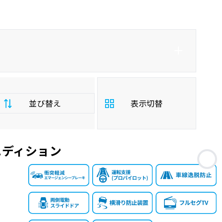
並び替え
表示切替
エディション
支
お
払
安い順
高い順
総
額
年
新しい順
古い順
式