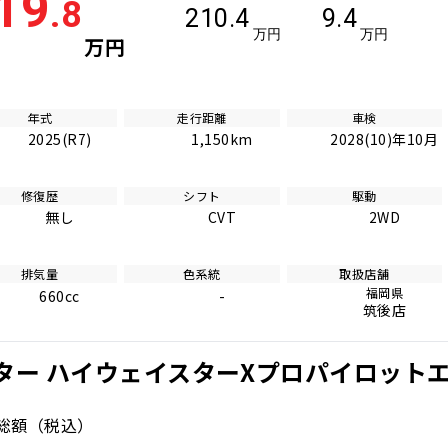
19
.8
210.4
9.4
万円
万円
万円
年式
走行距離
車検
2025(R7)
1,150km
2028(10)年10月
修復歴
シフト
駆動
無し
CVT
2WD
排気量
色系統
取扱店舗
福岡県
660cc
-
筑後店
ター ハイウェイスターXプロパイロット
総額
（税込）