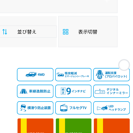
並び替え
表示切替
支
お
払
安い順
高い順
総
額
年
新しい順
古い順
式
走
行
少ない順
多い順
距
離