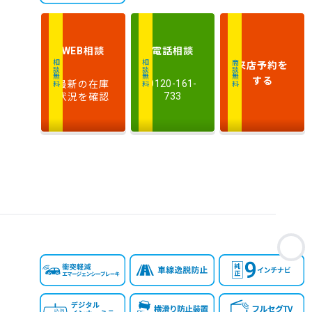
相談
電話
相談
WEB
来店予約
を
相談無料
相談無料
商談無料
する
最新の在庫
0120-161-
状況を確認
733
お