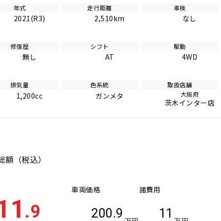
年式
走行距離
車検
2021(R3)
2,510km
なし
修復歴
シフト
駆動
無し
AT
4WD
排気量
色系統
取扱店舗
大阪府
1,200cc
ガンメタ
茨木インター店
総額
（税込）
車両価格
諸費用
11
.9
200.9
11