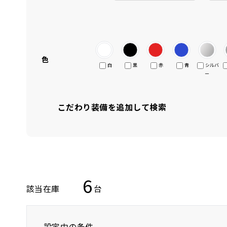
色
白
黒
赤
青
シルバ
ー
こだわり装備を追加して検索
6
該当在庫
台
設定中の条件