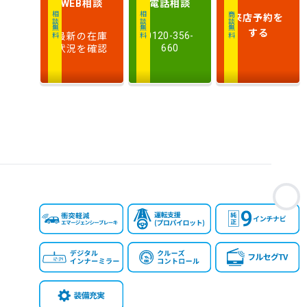
相談
電話
相談
WEB
排
来店予約
を
相談無料
相談無料
商談無料
気
大きい順
小さい順
する
最新の在庫
0120-356-
量
状況を確認
660
車
検
多い順
少ない順
残
お