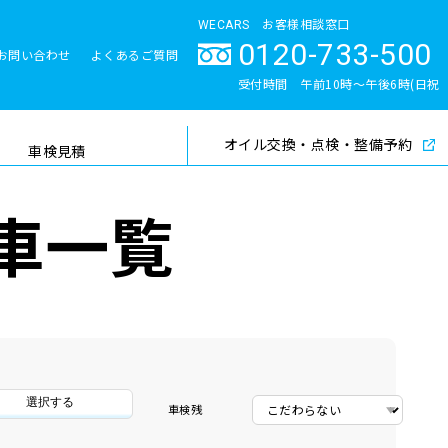
WECARS お客様相談窓口
0120-733-500
お問い合わせ
よくあるご質問
とサポート体制
受付時間 午前10時〜午後6時(日祝
除く)
オイル交換・点検・整備予約
検索
車検見積
車一覧
選択する
車検残