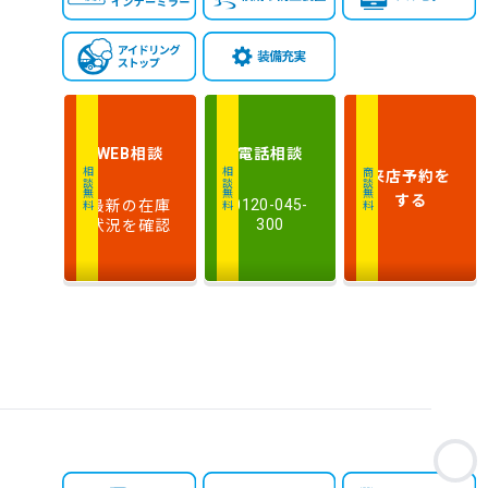
相談
電話
相談
WEB
来店予約
を
相談無料
相談無料
商談無料
する
最新の在庫
0120-045-
状況を確認
300
お