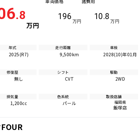
車両価格
諸費用
06
.8
196
10.8
万円
万円
万円
年式
走行距離
車検
2025(R7)
9,500km
2028(10)年01月
修復歴
シフト
駆動
無し
CVT
2WD
排気量
色系統
取扱店舗
福岡県
1,200cc
パール
飯塚店
FOUR