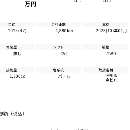
万円
万円
万円
年式
走行距離
車検
2025(R7)
4,880km
2028(10)年04月
修復歴
シフト
駆動
無し
CVT
2WD
排気量
色系統
取扱店舗
香川県
1,200cc
パール
高松店
総額
（税込）