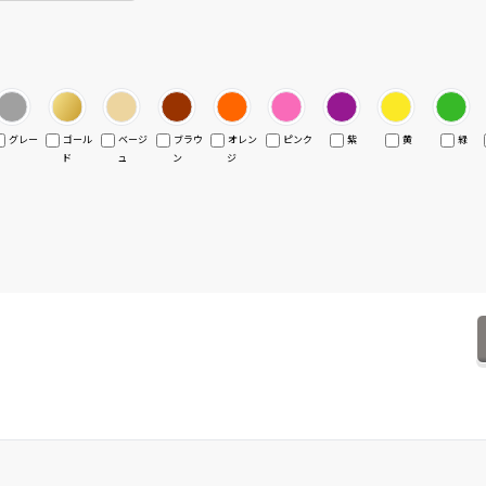
グレー
ゴール
ベージ
ブラウ
オレン
ピンク
紫
黄
緑
ド
ュ
ン
ジ