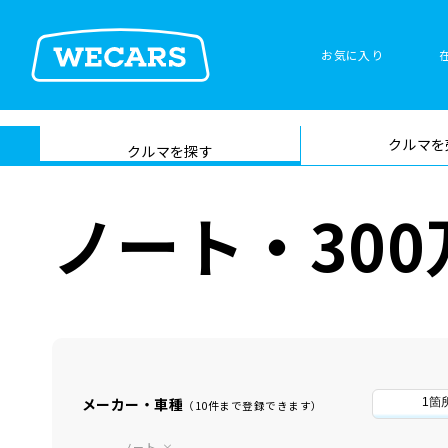
お気に入り
車検サービス トップ
クルマを
在庫検索
サイト内検
クルマを探す
索
ノート・30
メーカー・車種
1箇
（10件まで登録できます）
ノート