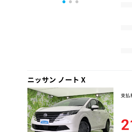
ニッサン ノート X
支払
2