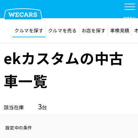
MENU
探す
お気に入り
クルマを探す
クルマを売る
お店を探す
車検見積
在庫検索
サイト内検索
クルマを探す
検索
ekカスタムの中古
クルマを売る
車一覧
お店を探す
3
該当在庫
台
車検見積
設定中の条件