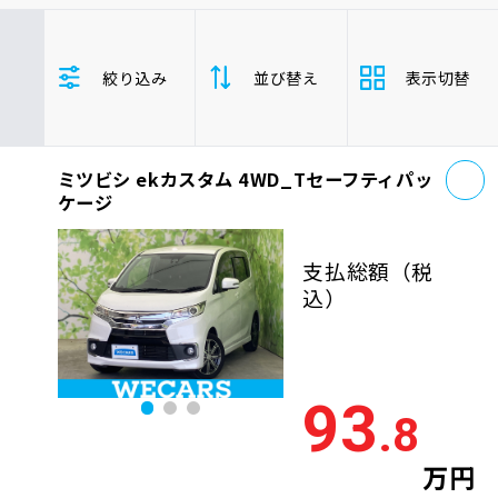
車検サービス トップ
オイル交換・点検・整備予約
ミツビシ
ekカスタム
軽自動車
絞り込み
並び替え
表示切替
車検料金・メニュー
お役立ち情報
お
品質管理とサポート体制
ミツビシ ekカスタム 4WD_Tセーフティパッ
支払総
お問い合わせ
安い順
高い
ケージ
額
年式
新しい順
古い
支払総額
（税
企業情報
採用情報
込）
走行距
少ない順
多い
離
排気量
大きい順
小さ
93
0120-733-500
.8
車検残
多い順
少な
万円