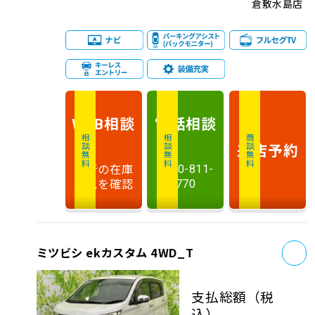
倉敷水島店
相談
電話
相談
WEB
相談無料
相談無料
商談無料
来店予約
最新の在庫
0120-811-
状況を確認
770
お
ミツビシ ekカスタム 4WD_T
支払総額
（税
込）