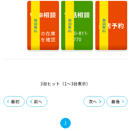
相談
電話
相談
WEB
相談無料
相談無料
商談無料
来店予約
最新の在庫
0120-811-
状況を確認
770
3台ヒット（1〜3台表示）
最初
前へ
次へ
最後
1