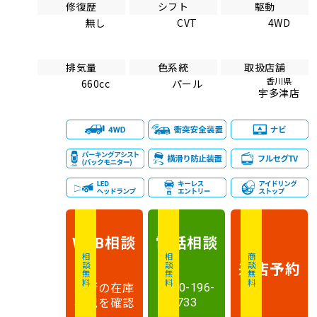
修復歴
シフト
駆動
無し
CVT
4WD
排気量
色系統
取扱店舗
香川県
660cc
パール
宇多津店
相談
電話
相談
WEB
相談無料
相談無料
商談無料
来店予約
最新の在庫
0120-196-
状況を確認
733