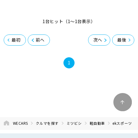
1台ヒット（1〜1台表示）
最初
前へ
次へ
最後
1
WECARS
クルマを探す
ミツビシ
軽自動車
ekスポーツ