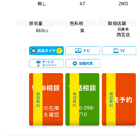
無し
AT
2WD
排気量
色系統
取扱店舗
兵庫県
660cc
紫
西宮店
相談
電話
相談
WEB
相談無料
相談無料
商談無料
来店予約
最新の在庫
0120-098-
状況を確認
710