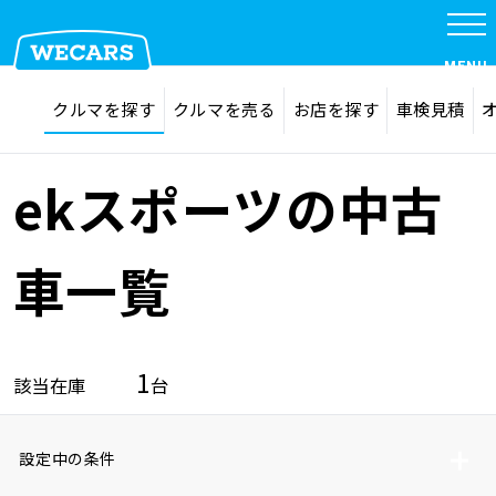
MENU
探す
お気に入り
クルマを探す
クルマを売る
お店を探す
車検見積
在庫検索
サイト内検索
クルマを探す
検索
ekスポーツの中古
クルマを売る
車一覧
お店を探す
1
該当在庫
台
車検見積
設定中の条件