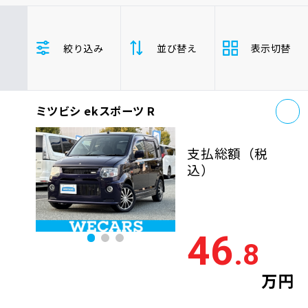
車検サービス トップ
オイル交換・点検・整備予約
ミツビシ
ekスポーツ
軽自動車
絞り込み
並び替え
表示切替
車検料金・メニュー
お役立ち情報
お
品質管理とサポート体制
ミツビシ ekスポーツ R
支払総
お問い合わせ
安い順
高い
額
支払総額
（税
年式
新しい順
古い
込）
企業情報
採用情報
走行距
少ない順
多い
離
46
.8
排気量
大きい順
小さ
0120-733-500
万円
車検残
多い順
少な