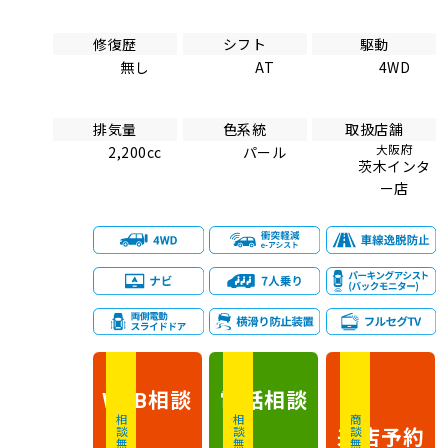
修復歴
シフト
駆動
無し
AT
4WD
排気量
色系統
取扱店舗
大阪府
2,200cc
パール
茨木インタ
ー店
相談
電話
相談
WEB
相談無料
相談無料
商談無料
来店予約