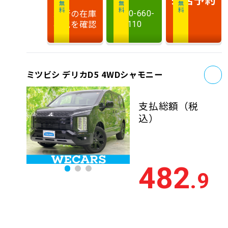
最新の在庫
0120-660-
状況を確認
110
お
ミツビシ デリカD5 4WDシャモニー
支払総額
（税
込）
482
.9