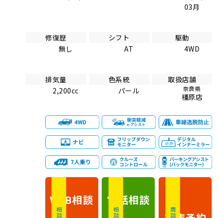
03月
修復歴
シフト
駆動
無し
AT
4WD
排気量
色系統
取扱店舗
奈良県
2,200cc
パール
橿原店
相談
電話
相談
WEB
相談無料
相談無料
商談無料
来店予約