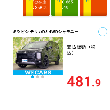
最新の在庫
0120-665-
状況を確認
540
お
ミツビシ デリカD5 4WDシャモニー
支払総額
（税
込）
481
.9