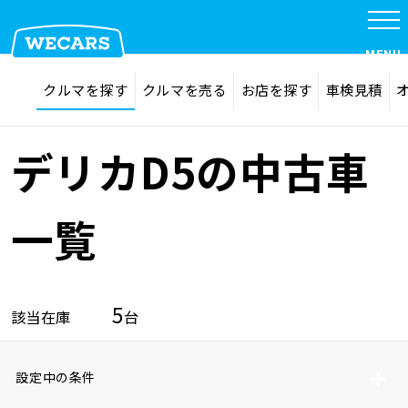
MENU
探す
お気に入り
クルマを探す
クルマを売る
お店を探す
車検見積
在庫検索
サイト内検索
クルマを探す
検索
デリカD5の中古車
クルマを売る
一覧
お店を探す
5
該当在庫
台
車検見積
設定中の条件