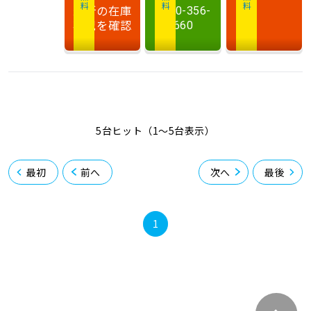
最新の在庫
0120-356-
状況を確認
660
5台ヒット（1〜5台表示）
最初
前へ
次へ
最後
1