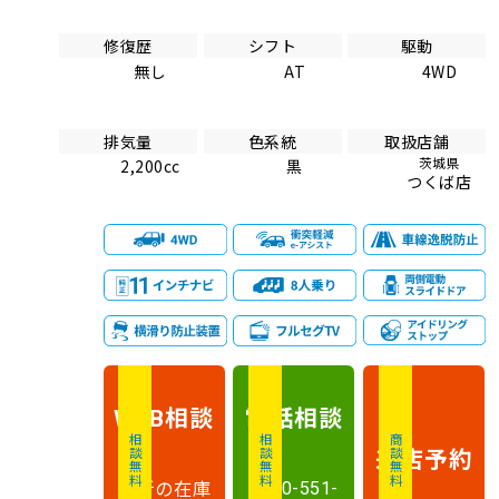
修復歴
シフト
駆動
無し
AT
4WD
排気量
色系統
取扱店舗
茨城県
2,200cc
黒
つくば店
相談
電話
相談
WEB
相談無料
相談無料
商談無料
来店予約
最新の在庫
0120-551-