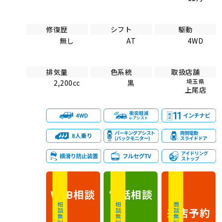
修復歴
シフト
駆動
無し
AT
4WD
排気量
色系統
取扱店舗
埼玉県
2,200cc
黒
上尾店
相談
電話
相談
WEB
相談無料
相談無料
商談無料
来店予約