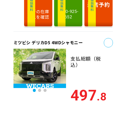
相談無料
相談無料
商談無料
来店予約
最新の在庫
0120-925-
状況を確認
652
お
ミツビシ デリカD5 4WDシャモニー
支払総額
（税
込）
497
.8