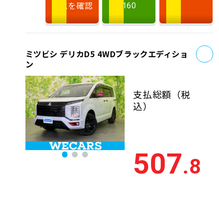
状況を確認
160
お
ミツビシ デリカD5 4WDブラックエディショ
ン
支払総額
（税
込）
507
.8