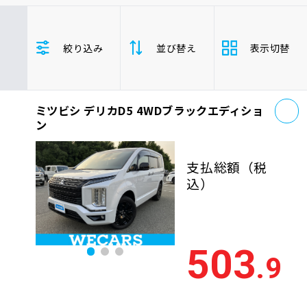
車検サービス トップ
オイル交換・点検・整備予約
ミツビシ
デリカD5
年式(下限)
絞り込み
並び替え
表示切替
年式(上限)
車検料金・メニュー
お役立ち情報
お
品質管理とサポート体制
ミツビシ デリカD5 4WDブラックエディショ
支払総
お問い合わせ
安い順
高い
ン
額
年式
新しい順
古い
支払総額
（税
企業情報
採用情報
込）
走行距
少ない順
多い
離
排気量
大きい順
小さ
503
0120-733-500
.9
車検残
多い順
少な