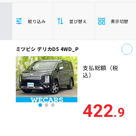
車検サービス トップ
オイル交換・点検・整備予約
ミツビシ
デリカD5
栃木県
絞り込み
並び替え
表示切替
車検料金・メニュー
お役立ち情報
お
品質管理とサポート体制
ミツビシ デリカD5 4WD_P
支払総
お問い合わせ
安い順
高い
額
支払総額
（税
年式
新しい順
古い
込）
企業情報
採用情報
走行距
少ない順
多い
離
422
.9
排気量
大きい順
小さ
0120-733-500
車検残
多い順
少な