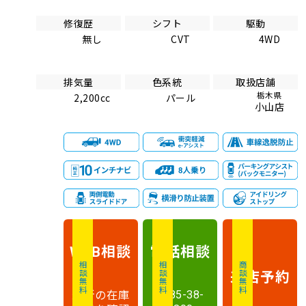
修復歴
シフト
駆動
無し
CVT
4WD
排気量
色系統
取扱店舗
栃木県
2,200cc
パール
小山店
相談
電話
相談
WEB
相談無料
相談無料
商談無料
来店予約
最新の在庫
0285-38-