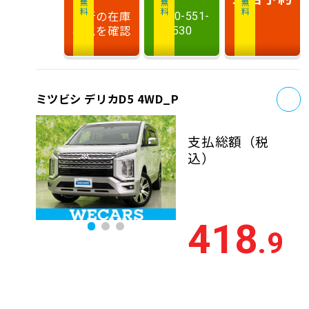
最新の在庫
0120-551-
状況を確認
530
お
ミツビシ デリカD5 4WD_P
支払総額
（税
込）
418
.9