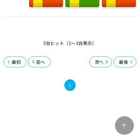
3台ヒット（1〜3台表示）
最初
前へ
次へ
最後
1