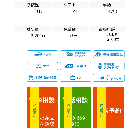
修復歴
シフト
駆動
無し
AT
4WD
排気量
色系統
取扱店舗
栃木県
2,200cc
パール
足利店
相談
電話
相談
WEB
相談無料
相談無料
商談無料
来店予約
最新の在庫
0120-669-
状況を確認
930