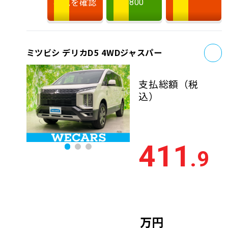
状況を確認
9800
お
ミツビシ デリカD5 4WDジャスパー
支払総額
（税
込）
411
.9
万円