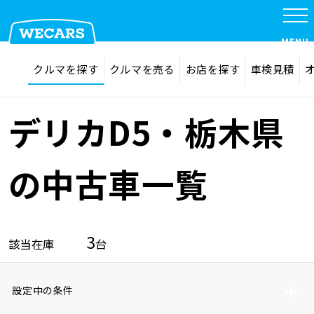
MENU
探す
お気に入り
クルマを探す
クルマを売る
お店を探す
車検見積
在庫検索
サイト内検索
クルマを探す
検索
デリカD5・栃木県
クルマを売る
の中古車一覧
お店を探す
3
該当在庫
台
車検見積
設定中の条件