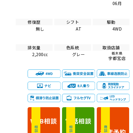
06月
修復歴
シフト
駆動
無し
AT
4WD
排気量
色系統
取扱店舗
栃木県
2,200cc
グレー
宇都宮店
相談
電話
相談
WEB
相談無料
相談無料
商談無料
来店予約