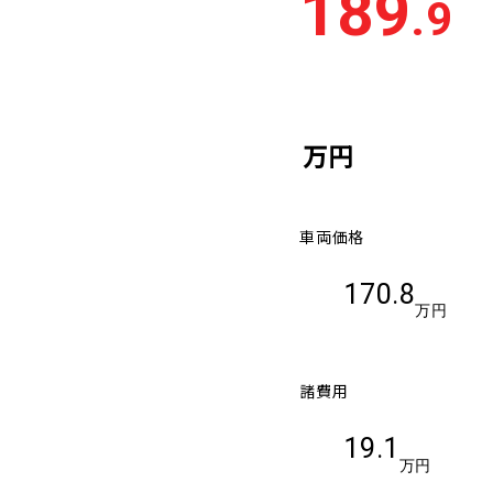
189
.9
車検残
多い順
少な
万円
車両価格
170.8
万円
諸費用
19.1
万円