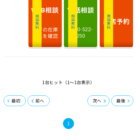
相談
電話
相談
WEB
相談無料
相談無料
商談無料
来店予約
最新の在庫
0120-522-
状況を確認
250
1台ヒット（1〜1台表示）
最初
前へ
次へ
最後
1