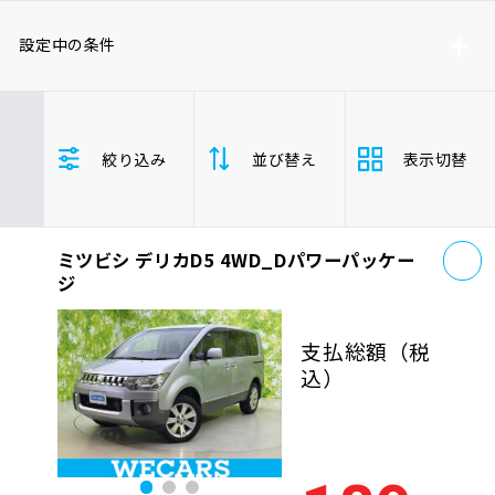
車検サービス トップ
オイル交換・点検・整備予約
設定中の条件
車検料金・メニュー
お役立ち情報
ミツビシ
デリカD5
絞り込み
並び替え
表示切替
車両本体価格(下限)
車両本体価格(上限)
品質管理とサポート体制
お問い合わせ
お
ミツビシ デリカD5 4WD_Dパワーパッケー
支払総
安い順
高い
企業情報
採用情報
ジ
額
年式
新しい順
古い
支払総額
（税
込）
走行距
0120-733-500
少ない順
多い
離
排気量
大きい順
小さ