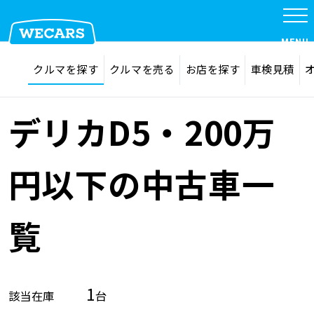
MENU
探す
お気に入り
クルマを探す
クルマを売る
お店を探す
車検見積
在庫検索
サイト内検索
クルマを探す
検索
デリカD5・200万
クルマを売る
円以下の中古車一
お店を探す
覧
車検見積
1
該当在庫
台