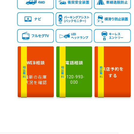
相談
電話
相談
WEB
来店予約
を
相談無料
相談無料
商談無料
する
最新の在庫
0120-993-
状況を確認
000