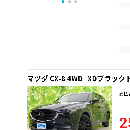
マツダ CX-8 4WD_XDブラ
支払
2