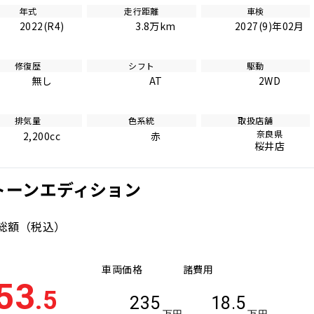
年式
走行距離
車検
2022(R4)
3.8万km
2027(9)年02月
修復歴
シフト
駆動
無し
AT
2WD
排気量
色系統
取扱店舗
奈良県
2,200cc
赤
桜井店
ックトーンエディション
総額
（税込）
車両価格
諸費用
53
.5
235
18.5