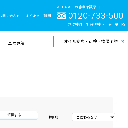
WECARS お客様相談窓口
0120-733-500
お問い合わせ
よくあるご質問
とサポート体制
受付時間 午前10時〜午後6時(日祝
除く)
オイル交換・点検・整備予約
検索
車検見積
選択する
車検残