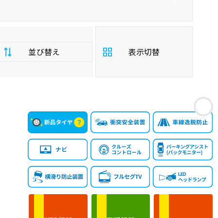
並び替え
表示切替
支
お
払
安い順
高い順
総
額
年
新しい順
古い順
式
走
行
少ない順
多い順
距
離