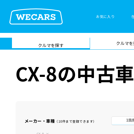
お気に入り
車検サービス トップ
クルマを
在庫検索
サイト内検
クルマを探す
索
CX-8の中古
メーカー・車種
1箇
（10件まで登録できます）
CX-8