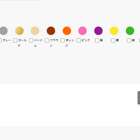
グレー
ゴール
ベージ
ブラウ
オレン
ピンク
紫
黄
緑
ド
ュ
ン
ジ