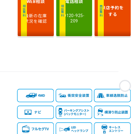
相談
電話
相談
WEB
排
来店予約
を
相談無料
相談無料
商談無料
気
大きい順
小さい順
する
最新の在庫
0120-925-
量
状況を確認
209
車
検
多い順
少ない順
残
お