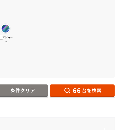
マジョー
ラ
66
条件クリア
台を検索