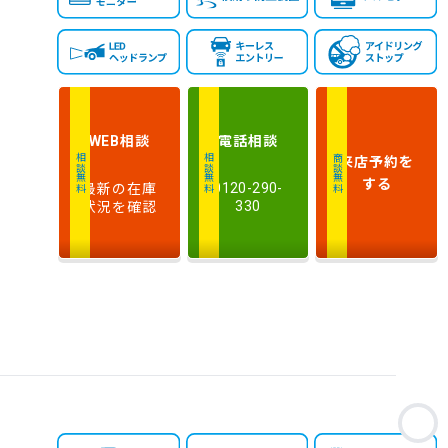
相談
電話
相談
WEB
来店予約
を
相談無料
相談無料
商談無料
する
最新の在庫
0120-290-
状況を確認
330
お