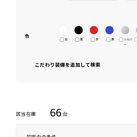
色
白
黒
赤
青
シルバ
ー
こだわり装備を追加して検索
66
該当在庫
台
設定中の条件