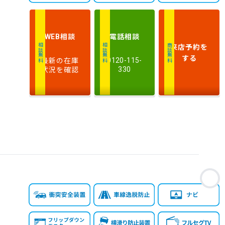
相談
電話
相談
WEB
来店予約
を
相談無料
相談無料
商談無料
する
最新の在庫
0120-115-
状況を確認
330
お