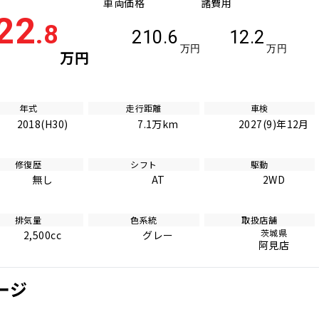
車両価格
諸費用
22
.8
210.6
12.2
万円
万円
万円
年式
走行距離
車検
2018(H30)
7.1万km
2027(9)年12月
修復歴
シフト
駆動
無し
AT
2WD
排気量
色系統
取扱店舗
茨城県
2,500cc
グレー
阿見店
ケージ