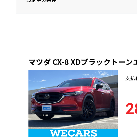
マツダ
CX-8
SUV/クロカン
マツダ CX-8 XDブラックトー
支払
2