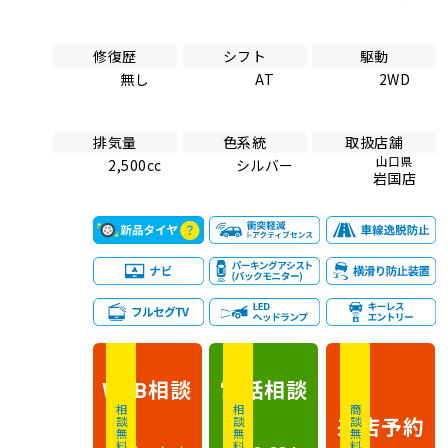
修復歴
シフト
駆動
無し
AT
2WD
排気量
色系統
取扱店舗
山口県
2,500cc
シルバー
岩国店
相談
電話
相談
WEB
相談無料
相談無料
商談無料
来店予約