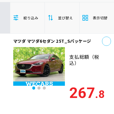
車検サービス トップ
オイル交換・点検・整備予約
マツダ
マツダ6セダン
セダン
絞り込み
並び替え
表示切替
車検料金・メニュー
お役立ち情報
お
品質管理とサポート体制
マツダ マツダ6セダン 25T_Sパッケージ
支払総
お問い合わせ
安い順
高い
額
支払総額
（税
年式
新しい順
古い
込）
企業情報
採用情報
走行距
少ない順
多い
離
267
.8
排気量
大きい順
小さ
0120-733-500
車検残
多い順
少な