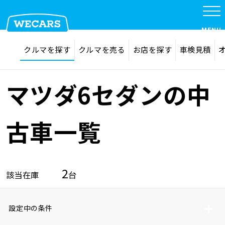
MENU
探す
お気に入り
クルマを探す
クルマを売る
お店を探す
車検見積
在庫検索
サイト内検索
クルマを探す
検索
マツダ6セダンの中
クルマを売る
古車一覧
お店を探す
2
該当在庫
台
車検見積
設定中の条件