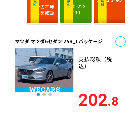
最新の在庫
0120-223-
状況を確認
090
お
マツダ マツダ6セダン 25S_Lパッケージ
支払総額
（税
込）
202
.8