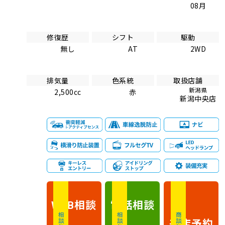
08月
修復歴
シフト
駆動
無し
AT
2WD
排気量
色系統
取扱店舗
新潟県
2,500cc
赤
新潟中央店
相談
電話
相談
WEB
相談無料
相談無料
商談無料
来店予約