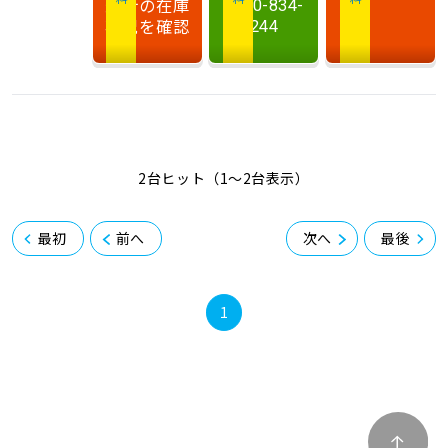
最新の在庫
0120-834-
状況を確認
244
2台ヒット（1〜2台表示）
最初
前へ
次へ
最後
1