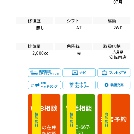
07月
修復歴
シフト
駆動
無し
AT
2WD
排気量
色系統
取扱店舗
広島県
2,000cc
赤
安佐南店
相談
電話
相談
WEB
相談無料
相談無料
商談無料
来店予約
最新の在庫
0120-667-
状況を確認
550