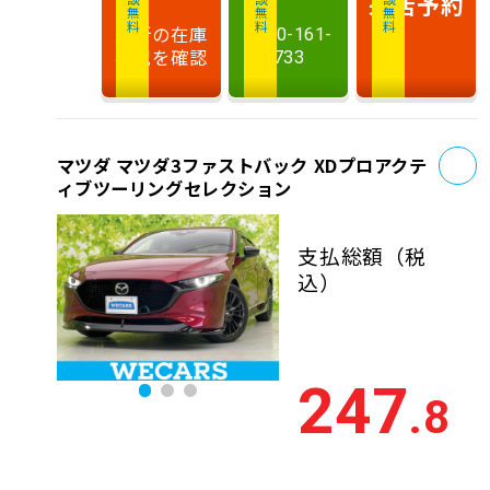
相談無料
相談無料
商談無料
来店予約
最新の在庫
0120-161-
状況を確認
733
お
マツダ マツダ3ファストバック XDプロアクテ
ィブツーリングセレクション
支払総額
（税
込）
247
.8