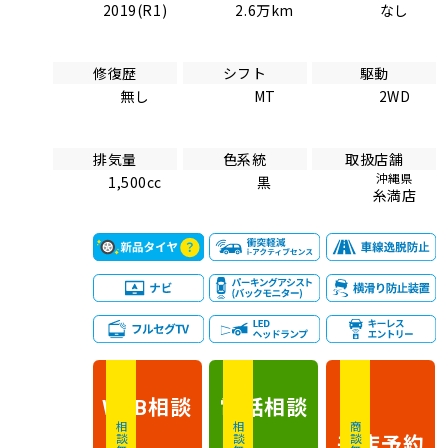
2019(R1)
2.6万km
なし
修復歴
シフト
駆動
無し
MT
2WD
排気量
色系統
取扱店舗
沖縄県
1,500cc
黒
糸満店
相談
電話
相談
WEB
相談無料
相談無料
商談無料
来店予約