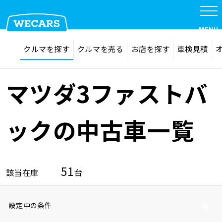
MENU
探す
お気に入り
クルマを探す
クルマを売る
お店を探す
車検見積
在庫検索
サイト内検索
クルマを探す
検索
マツダ3ファストバ
クルマを売る
ックの中古車一覧
お店を探す
51
該当在庫
台
車検見積
設定中の条件