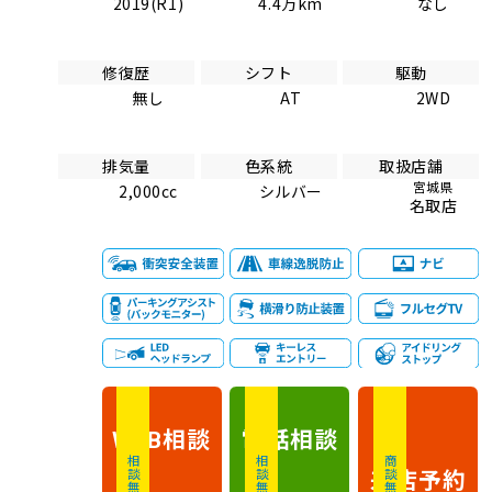
2019(R1)
4.4万km
なし
修復歴
シフト
駆動
無し
AT
2WD
排気量
色系統
取扱店舗
宮城県
2,000cc
シルバー
名取店
相談
電話
相談
WEB
相談無料
相談無料
商談無料
来店予約