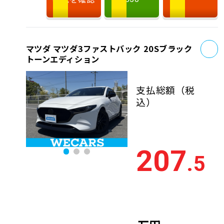
お
マツダ マツダ3ファストバック 20Sブラック
トーンエディション
支払総額
（税
込）
207
.5