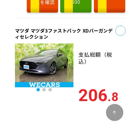
状況を確認
930
お
マツダ マツダ3ファストバック XDバーガンデ
ィセレクション
支払総額
（税
込）
206
.8