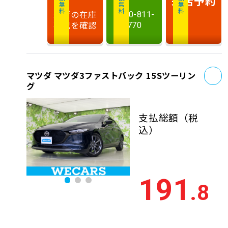
相談無料
相談無料
商談無料
来店予約
最新の在庫
0120-811-
状況を確認
770
お
マツダ マツダ3ファストバック 15Sツーリン
グ
支払総額
（税
込）
191
.8