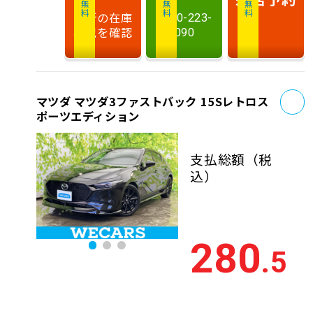
最新の在庫
0120-223-
状況を確認
090
お
マツダ マツダ3ファストバック 15Sレトロス
ポーツエディション
支払総額
（税
込）
280
.5