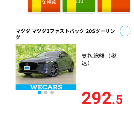
状況を確認
300
お
マツダ マツダ3ファストバック 20Sツーリン
グ
支払総額
（税
込）
292
.5