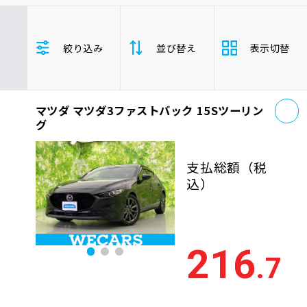
車検サービス トップ
オイル交換・点検・整備予約
マツダ
マツダ3ファストバック
絞り込み
並び替え
表示切替
コンパクトカー
車検料金・メニュー
お役立ち情報
お
品質管理とサポート体制
マツダ マツダ3ファストバック 15Sツーリン
支払総
お問い合わせ
安い順
高い
グ
額
年式
新しい順
古い
支払総額
（税
企業情報
採用情報
込）
走行距
少ない順
多い
離
排気量
大きい順
小さ
216
0120-733-500
.7
車検残
多い順
少な