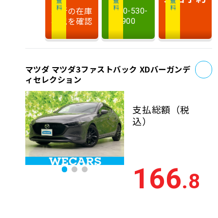
最新の在庫
0120-530-
状況を確認
900
お
マツダ マツダ3ファストバック XDバーガンデ
ィセレクション
支払総額
（税
込）
166
.8