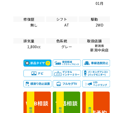
01月
修復歴
シフト
駆動
無し
AT
2WD
排気量
色系統
取扱店舗
新潟県
1,800cc
グレー
新潟中央店
相談
電話
相談
WEB
相談無料
相談無料
商談無料
来店予約