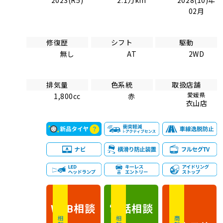
02月
修復歴
シフト
駆動
無し
AT
2WD
排気量
色系統
取扱店舗
愛媛県
1,800cc
赤
衣山店
相談
電話
相談
WEB