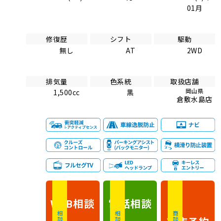
01月
修復歴
シフト
駆動
無し
AT
2WD
排気量
色系統
取扱店舗
岡山県
1,500cc
黒
倉敷水島店
相談
電話
相談
WEB