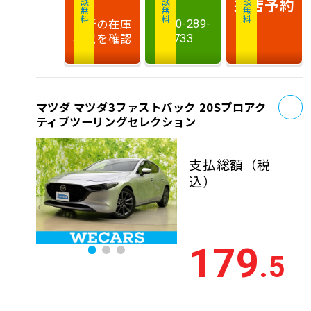
相談無料
相談無料
商談無料
来店予約
最新の在庫
0120-289-
状況を確認
733
お
マツダ マツダ3ファストバック 20Sプロアク
ティブツーリングセレクション
支払総額
（税
込）
179
.5