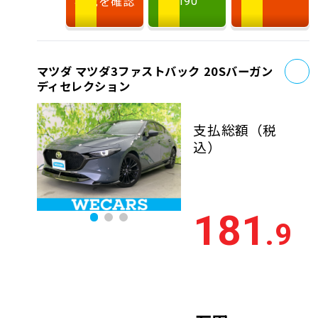
状況を確認
190
お
マツダ マツダ3ファストバック 20Sバーガン
ディセレクション
支払総額
（税
込）
181
.9