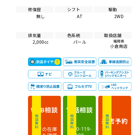
修復歴
シフト
駆動
無し
AT
2WD
排気量
色系統
取扱店舗
福岡県
2,000cc
パール
小倉南店
相談
電話
相談
WEB
相談無料
相談無料
商談無料
来店予約
最新の在庫
0120-119-