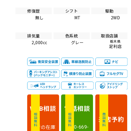
修復歴
シフト
駆動
無し
MT
2WD
排気量
色系統
取扱店舗
栃木県
2,000cc
グレー
足利店
相談
電話
相談
WEB
相談無料
相談無料
商談無料
来店予約
最新の在庫
0120-669-