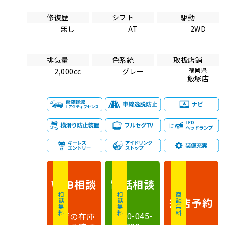
修復歴
シフト
駆動
無し
AT
2WD
排気量
色系統
取扱店舗
福岡県
2,000cc
グレー
飯塚店
相談
電話
相談
WEB
相談無料
相談無料
商談無料
来店予約
最新の在庫
0120-045-