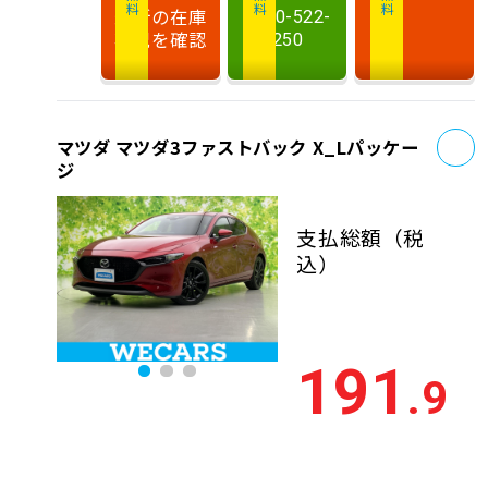
最新の在庫
0120-522-
状況を確認
250
お
マツダ マツダ3ファストバック X_Lパッケー
ジ
支払総額
（税
込）
191
.9