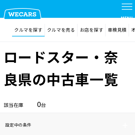
MENU
探す
お気に入り
クルマを探す
クルマを売る
お店を探す
車検見積
在庫検索
サイト内検索
クルマを探す
検索
ロードスター・奈
クルマを売る
良県の中古車一覧
お店を探す
0
該当在庫
台
車検見積
設定中の条件