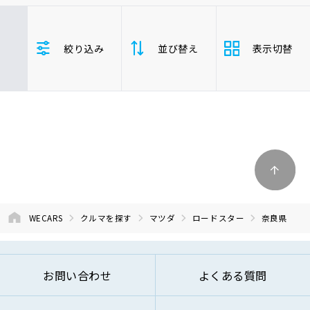
車検サービス トップ
オイル交換・点検・整備予約
マツダ
ロードスター
奈良県
絞り込み
並び替え
表示切替
車検料金・メニュー
お役立ち情報
品質管理とサポート体制
支払総
お問い合わせ
安い順
高い
額
年式
新しい順
古い
企業情報
採用情報
走行距
少ない順
多い
離
WECARS
クルマを探す
マツダ
ロードスター
奈良県
排気量
大きい順
小さ
0120-733-500
お問い合わせ
よくある質問
車検残
多い順
少な