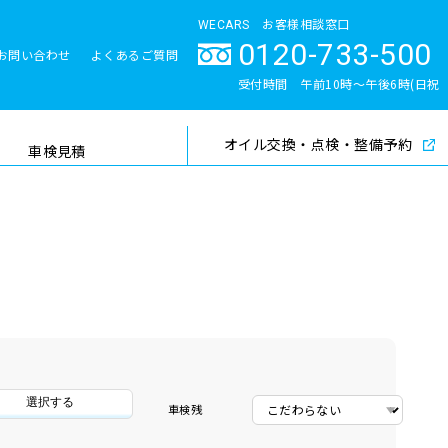
WECARS お客様相談窓口
0120-733-500
お問い合わせ
よくあるご質問
とサポート体制
受付時間 午前10時〜午後6時(日祝
除く)
オイル交換・点検・整備予約
検索
車検見積
選択する
車検残