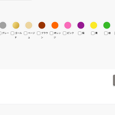
グレー
ゴール
ベージ
ブラウ
オレン
ピンク
紫
黄
緑
ド
ュ
ン
ジ