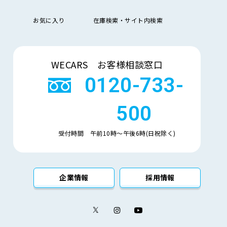
排
お気に入り
在庫検索・サイト内検索
気
大きい順
小さい順
量
検索
車
WECARS お客様相談窓口
検
多い順
少ない順
残
0120-733-
500
受付時間 午前10時〜午後6時(日祝除く)
企業情報
採用情報