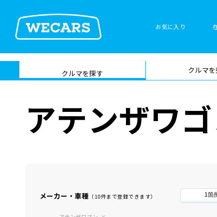
お気に入り
車検サービス トップ
クルマを
在庫検索
サイト内検
クルマを探す
索
アテンザワゴ
メーカー・車種
1箇
（10件まで登録できます）
アテンザワゴン