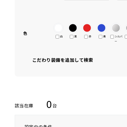
色
白
黒
赤
青
シルバ
ー
こだわり装備を追加して検索
0
該当在庫
台
設定中の条件