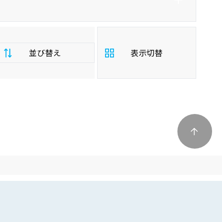
並び替え
表示切替
支
払
安い順
高い順
総
額
年
新しい順
古い順
式
走
行
少ない順
多い順
距
離