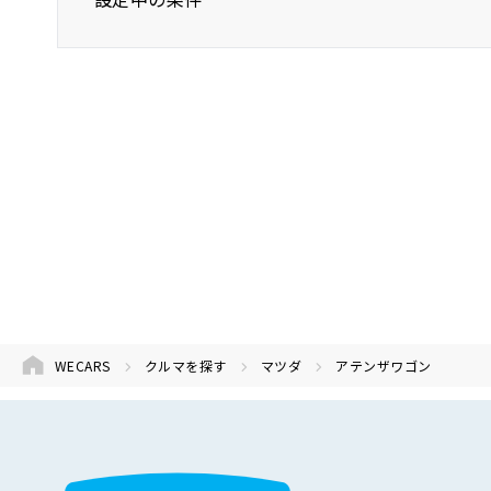
マツダ
アテンザワゴン
年式(下限
WECARS
クルマを探す
マツダ
アテンザワゴン