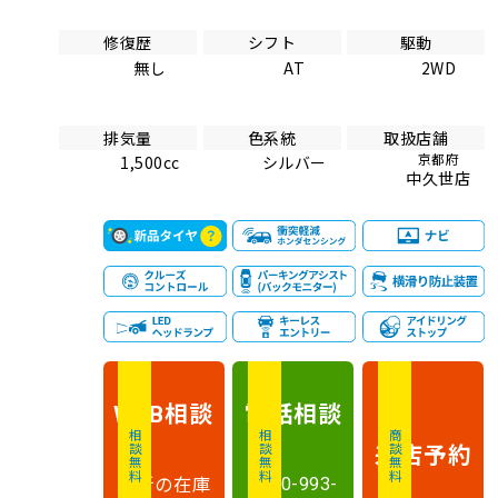
修復歴
シフト
駆動
無し
AT
2WD
排気量
色系統
取扱店舗
京都府
1,500cc
シルバー
中久世店
相談
電話
相談
WEB
相談無料
相談無料
商談無料
来店予約
最新の在庫
0120-993-