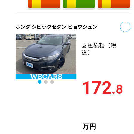
お
ホンダ シビックセダン ヒョウジュン
支払総額
（税
込）
172
.8
万円