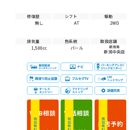
修復歴
シフト
駆動
無し
AT
2WD
排気量
色系統
取扱店舗
新潟県
1,500cc
パール
新潟中央店
相談
電話
相談
WEB
相談無料
相談無料
商談無料
来店予約