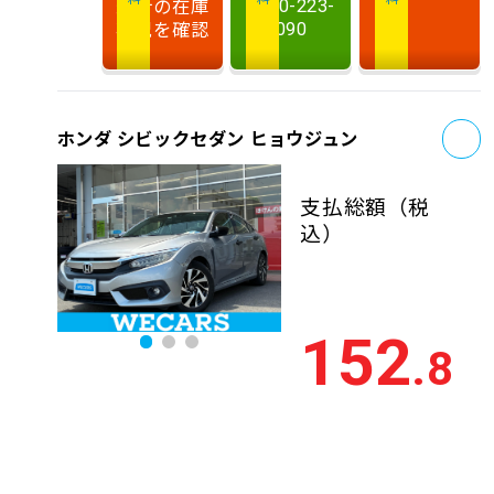
最新の在庫
0120-223-
状況を確認
090
お
ホンダ シビックセダン ヒョウジュン
支払総額
（税
込）
152
.8