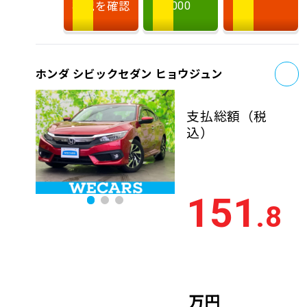
状況を確認
000
お
ホンダ シビックセダン ヒョウジュン
支払総額
（税
込）
151
.8
万円