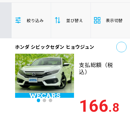
車検サービス トップ
オイル交換・点検・整備予約
ホンダ
シビックセダン
セダン
絞り込み
並び替え
表示切替
車検料金・メニュー
お役立ち情報
お
品質管理とサポート体制
ホンダ シビックセダン ヒョウジュン
支払総
お問い合わせ
安い順
高い
額
支払総額
（税
年式
新しい順
古い
込）
企業情報
採用情報
走行距
少ない順
多い
離
166
.8
排気量
大きい順
小さ
0120-733-500
車検残
多い順
少な