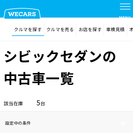
MENU
探す
お気に入り
クルマを探す
クルマを売る
お店を探す
車検見積
在庫検索
サイト内検索
クルマを探す
検索
シビックセダンの
クルマを売る
中古車一覧
お店を探す
5
該当在庫
台
車検見積
設定中の条件