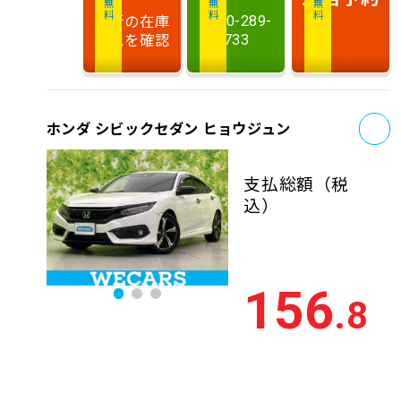
最新の在庫
0120-289-
状況を確認
733
お
ホンダ シビックセダン ヒョウジュン
支払総額
（税
込）
156
.8