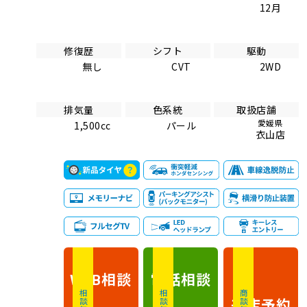
12月
修復歴
シフト
駆動
無し
CVT
2WD
排気量
色系統
取扱店舗
愛媛県
1,500cc
パール
衣山店
相談
電話
相談
WEB
相談無料
相談無料
商談無料
来店予約