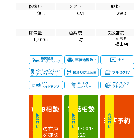
修復歴
シフト
駆動
無し
CVT
2WD
排気量
色系統
取扱店舗
広島県
1,500cc
赤
福山店
相談
電話
相談
WEB
相談無料
相談無料
商談無料
来店予約
最新の在庫
0120-001-
状況を確認
820