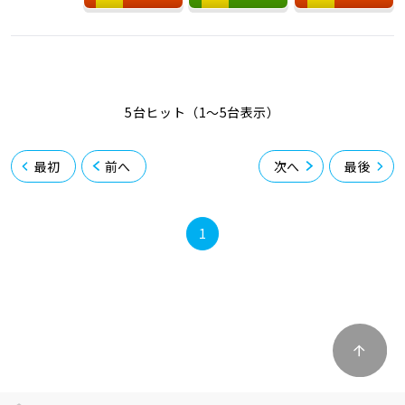
5台ヒット（1〜5台表示）
最初
前へ
次へ
最後
1