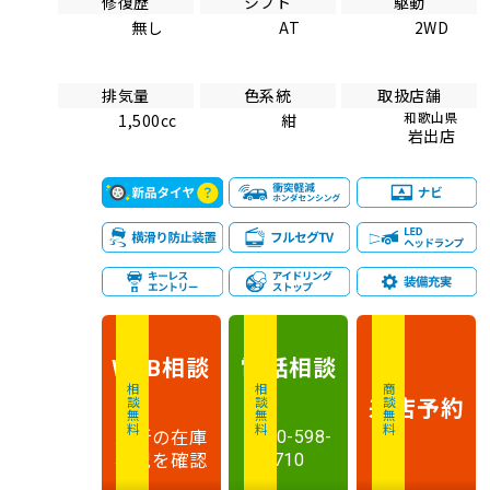
修復歴
シフト
駆動
無し
AT
2WD
排気量
色系統
取扱店舗
和歌山県
1,500cc
紺
岩出店
相談
電話
相談
WEB
相談無料
相談無料
商談無料
来店予約
最新の在庫
0120-598-
状況を確認
710