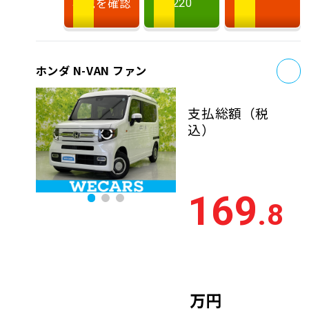
状況を確認
220
お
ホンダ N-VAN ファン
支払総額
（税
込）
169
.8
万円