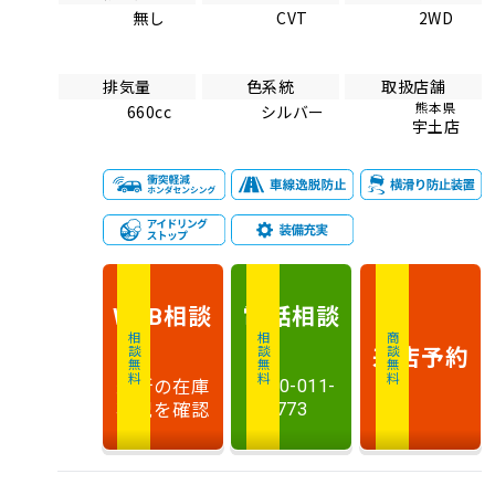
無し
CVT
2WD
排気量
色系統
取扱店舗
熊本県
660cc
シルバー
宇土店
相談
電話
相談
WEB
相談無料
相談無料
商談無料
来店予約
最新の在庫
0120-011-
状況を確認
773