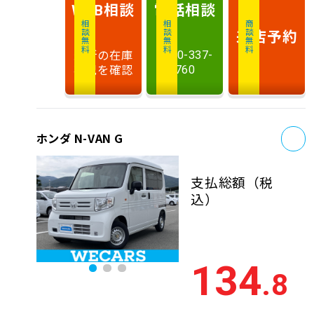
相談
電話
相談
WEB
相談無料
相談無料
商談無料
来店予約
最新の在庫
0120-337-
状況を確認
760
お
ホンダ N-VAN G
支払総額
（税
込）
134
.8