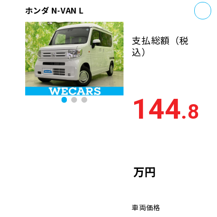
お
ホンダ N-VAN L
支払総額
（税
込）
144
.8
万円
車両価格