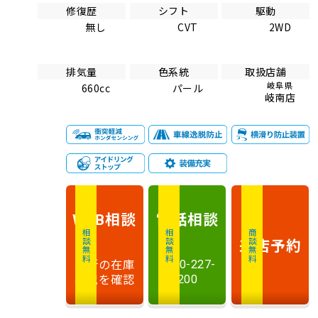
修復歴
シフト
駆動
無し
CVT
2WD
排気量
色系統
取扱店舗
岐阜県
660cc
パール
岐南店
相談
電話
相談
WEB
相談無料
相談無料
商談無料
来店予約
最新の在庫
0120-227-
状況を確認
200