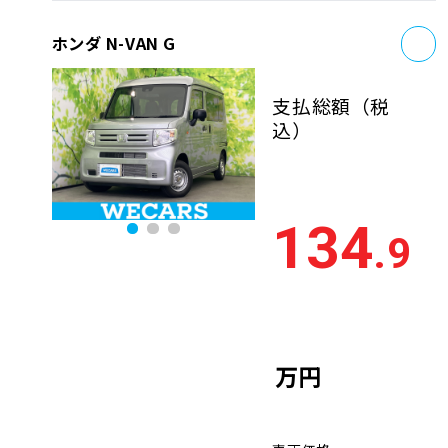
お
ホンダ N-VAN G
支払総額
（税
込）
134
.9
万円