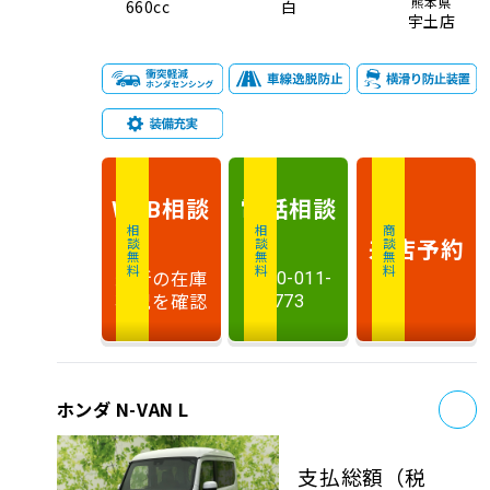
熊本県
660cc
白
宇土店
相談
電話
相談
WEB
相談無料
相談無料
商談無料
来店予約
最新の在庫
0120-011-
状況を確認
773
お
ホンダ N-VAN L
支払総額
（税