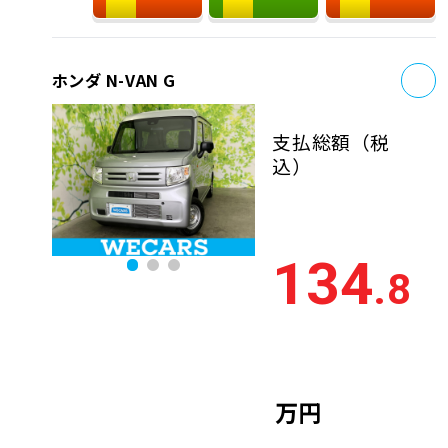
お
ホンダ N-VAN G
支払総額
（税
込）
134
.8
万円