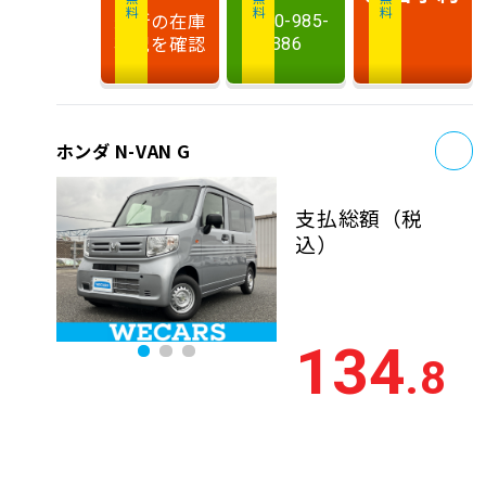
最新の在庫
0120-985-
状況を確認
386
お
ホンダ N-VAN G
支払総額
（税
込）
134
.8