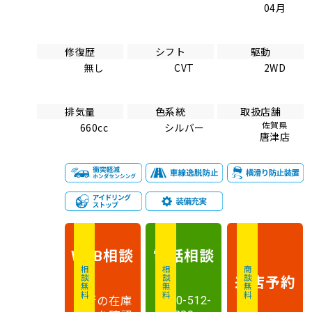
04月
修復歴
シフト
駆動
無し
CVT
2WD
排気量
色系統
取扱店舗
佐賀県
660cc
シルバー
唐津店
相談
電話
相談
WEB
相談無料
相談無料
商談無料
来店予約
最新の在庫
0120-512-