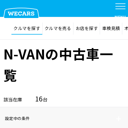
MENU
探す
お気に入り
クルマを探す
クルマを売る
お店を探す
車検見積
在庫検索
サイト内検索
クルマを探す
検索
N-VANの中古車一
クルマを売る
覧
お店を探す
16
該当在庫
台
車検見積
設定中の条件