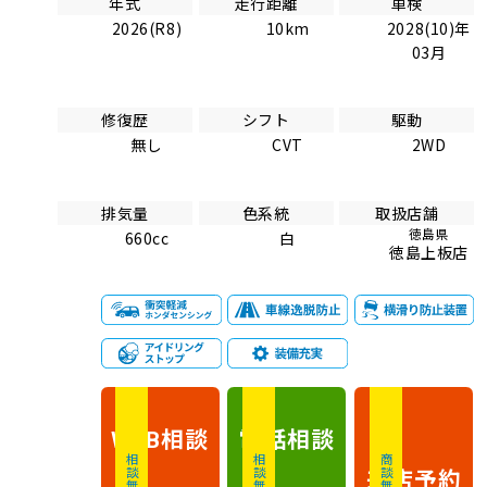
年式
走行距離
車検
2026(R8)
10km
2028(10)年
03月
修復歴
シフト
駆動
無し
CVT
2WD
排気量
色系統
取扱店舗
徳島県
660cc
白
徳島上板店
相談
電話
相談
WEB
相談無料
相談無料
商談無料
来店予約