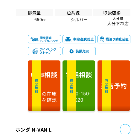
排気量
色系統
取扱店舗
大分県
660cc
シルバー
大分下郡店
相談
電話
相談
WEB
相談無料
相談無料
商談無料
来店予約
最新の在庫
0120-150-
状況を確認
020
お
ホンダ N-VAN L