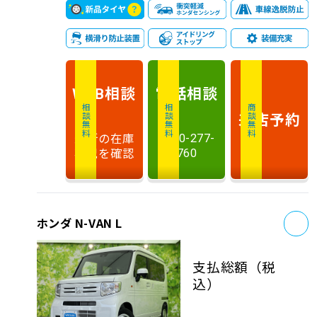
相談
電話
相談
WEB
相談無料
相談無料
商談無料
来店予約
最新の在庫
0120-277-
状況を確認
760
お
ホンダ N-VAN L
支払総額
（税
込）