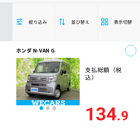
車検サービス トップ
オイル交換・点検・整備予約
ホンダ
N-VAN
年式(下限)
絞り込み
並び替え
表示切替
年式(上限)
車検料金・メニュー
お役立ち情報
お
品質管理とサポート体制
ホンダ N-VAN G
支払総
お問い合わせ
安い順
高い
額
支払総額
（税
年式
新しい順
古い
込）
企業情報
採用情報
走行距
少ない順
多い
離
134
.9
排気量
大きい順
小さ
0120-733-500
車検残
多い順
少な