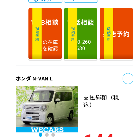
相談
電話
相談
WEB
相談無料
相談無料
商談無料
来店予約
最新の在庫
0120-260-
状況を確認
630
お
ホンダ N-VAN L
支払総額
（税
込）