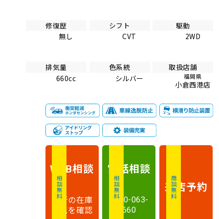
修復歴
シフト
駆動
無し
CVT
2WD
排気量
色系統
取扱店舗
福岡県
660cc
シルバー
小倉西港店
相談
電話
相談
WEB
相談無料
相談無料
商談無料
来店予約
最新の在庫
0120-063-
状況を確認
660