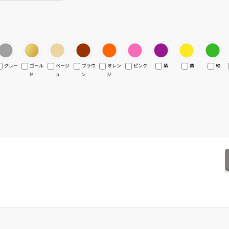
グレー
ゴール
ベージ
ブラウ
オレン
ピンク
紫
黄
緑
ド
ュ
ン
ジ