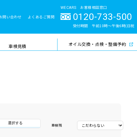
WECARS お客様相談窓口
0120-733-500
お問い合わせ
よくあるご質問
とサポート体制
受付時間 午前10時〜午後6時(日祝
除く)
オイル交換・点検・整備予約
検索
車検見積
選択する
車検残