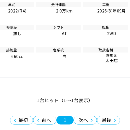
年式
走行距離
車検
2022(R4)
2.0万km
2026(8)年09月
修復歴
シフト
駆動
無し
AT
2WD
排気量
色系統
取扱店舗
群馬県
660cc
白
太田店
1台ヒット（1〜1台表示）
最初
前へ
1
次へ
最後