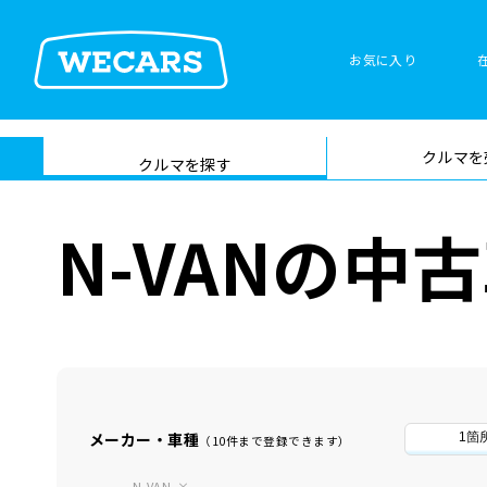
お気に入り
車検サービス トップ
クルマを
在庫検索
サイト内検
クルマを探す
索
N-VANの中
メーカー・車種
1箇
（10件まで登録できます）
N-VAN