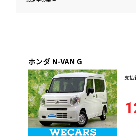
ホンダ
N-VAN
年式(下限)
ホンダ N-VAN G
支払
1