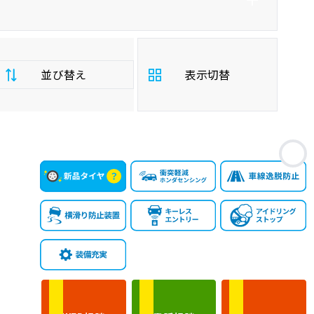
並び替え
表示切替
支
お
払
安い順
高い順
総
額
年
新しい順
古い順
式
走
行
少ない順
多い順
距
離