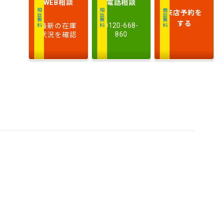
相談
電話
相談
WEB
排
来店予約
を
相談無料
相談無料
商談無料
気
大きい順
小さい順
する
最新の在庫
0120-668-
量
状況を確認
860
車
検
多い順
少ない順
残