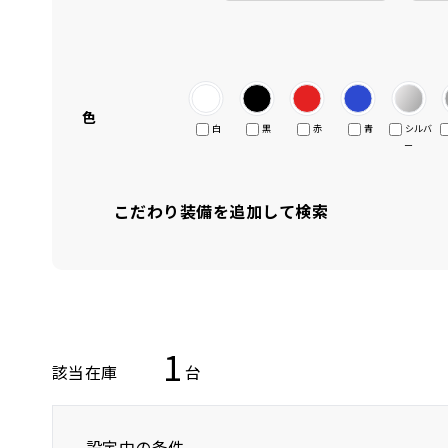
色
白
黒
赤
青
シルバ
ー
こだわり装備を追加して検索
1
該当在庫
台
設定中の条件