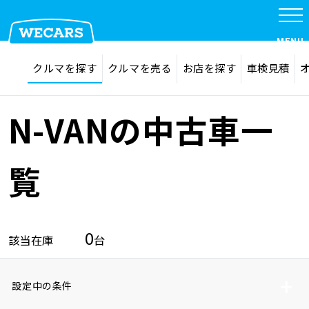
MENU
探す
お気に入り
クルマを探す
クルマを売る
お店を探す
車検見積
在庫検索
サイト内検索
クルマを探す
検索
N-VANの中古車一
クルマを売る
覧
お店を探す
0
該当在庫
台
車検見積
設定中の条件