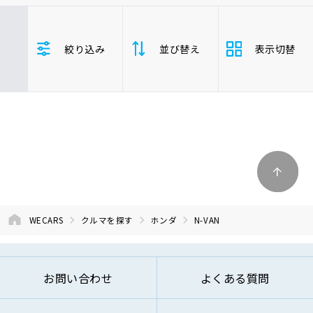
車検サービス トップ
オイル交換・点検・整備予約
ホンダ
N-VAN
年式(下限)
絞り込み
並び替え
表示切替
年式(上限)
車検料金・メニュー
お役立ち情報
品質管理とサポート体制
支払総
お問い合わせ
安い順
高い
額
年式
新しい順
古い
企業情報
採用情報
走行距
少ない順
多い
離
WECARS
クルマを探す
ホンダ
N-VAN
排気量
大きい順
小さ
0120-733-500
お問い合わせ
よくある質問
車検残
多い順
少な