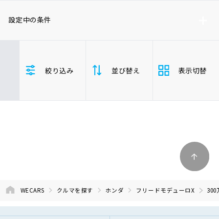
車検サービス トップ
オイル交換・点検・整備予約
設定中の条件
車検料金・メニュー
お役立ち情報
ホンダ
フリードモデューロX
絞り込み
並び替え
表示切替
車両本体価格(下限)
車両本体価格(上限)
品質管理とサポート体制
お問い合わせ
支払総
安い順
高い
企業情報
採用情報
額
年式
新しい順
古い
走行距
0120-733-500
少ない順
多い
離
WECARS
クルマを探す
ホンダ
フリードモデューロX
30
排気量
大きい順
小さ