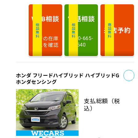
相談
電話
相談
WEB
相談無料
相談無料
商談無料
来店予約
最新の在庫
0120-665-
状況を確認
540
お
ホンダ フリードハイブリッド ハイブリッドG
ホンダセンシング
支払総額
（税
込）