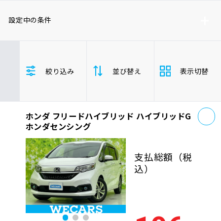
車検サービス トップ
オイル交換・点検・整備予約
設定中の条件
車検料金・メニュー
お役立ち情報
ホンダ
フリードハイブリッド
絞り込み
並び替え
表示切替
車両本体価格(下限)
車両本体価格(上限)
品質管理とサポート体制
お問い合わせ
お
ホンダ フリードハイブリッド ハイブリッドG
支払総
安い順
高い
企業情報
採用情報
ホンダセンシング
額
年式
新しい順
古い
支払総額
（税
込）
走行距
0120-733-500
少ない順
多い
離
排気量
大きい順
小さ