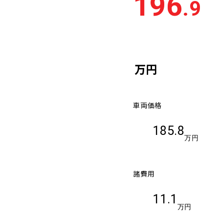
196
.9
車検残
多い順
少な
万円
車両価格
185.8
万円
諸費用
11.1
万円