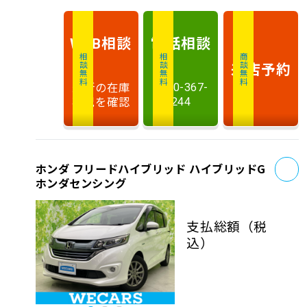
相談
電話
相談
WEB
相談無料
相談無料
商談無料
来店予約
最新の在庫
0120-367-
状況を確認
244
お
ホンダ フリードハイブリッド ハイブリッドG
ホンダセンシング
支払総額
（税
込）