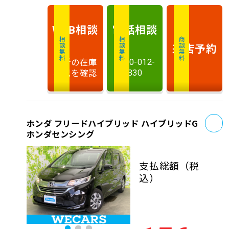
相談
電話
相談
WEB
相談無料
相談無料
商談無料
来店予約
最新の在庫
0120-012-
状況を確認
330
お
ホンダ フリードハイブリッド ハイブリッドG
ホンダセンシング
支払総額
（税
込）