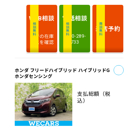
相談
電話
相談
WEB
相談無料
相談無料
商談無料
来店予約
最新の在庫
0120-289-
状況を確認
733
お
ホンダ フリードハイブリッド ハイブリッドG
ホンダセンシング
支払総額
（税
込）