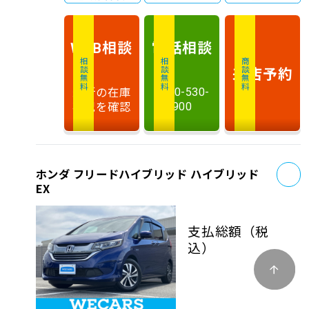
相談
電話
相談
WEB
相談無料
相談無料
商談無料
来店予約
最新の在庫
0120-530-
状況を確認
900
お
ホンダ フリードハイブリッド ハイブリッド
EX
支払総額
（税
込）