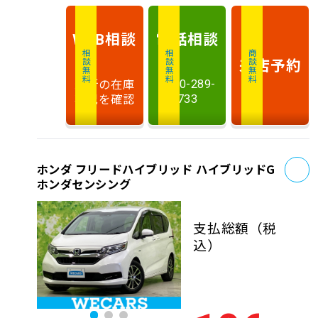
相談
電話
相談
WEB
相談無料
相談無料
商談無料
来店予約
最新の在庫
0120-289-
状況を確認
733
お
ホンダ フリードハイブリッド ハイブリッドG
ホンダセンシング
支払総額
（税
込）