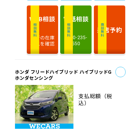
相談
電話
相談
WEB
相談無料
相談無料
商談無料
来店予約
最新の在庫
0120-235-
状況を確認
550
お
ホンダ フリードハイブリッド ハイブリッドG
ホンダセンシング
支払総額
（税
込）