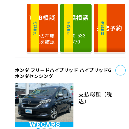
相談
電話
相談
WEB
相談無料
相談無料
商談無料
来店予約
最新の在庫
0120-533-
状況を確認
770
お
ホンダ フリードハイブリッド ハイブリッドG
ホンダセンシング
支払総額
（税
込）