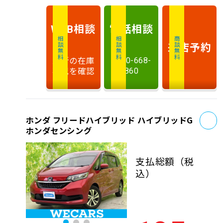
相談
電話
相談
WEB
相談無料
相談無料
商談無料
来店予約
最新の在庫
0120-668-
状況を確認
860
お
ホンダ フリードハイブリッド ハイブリッドG
ホンダセンシング
支払総額
（税
込）