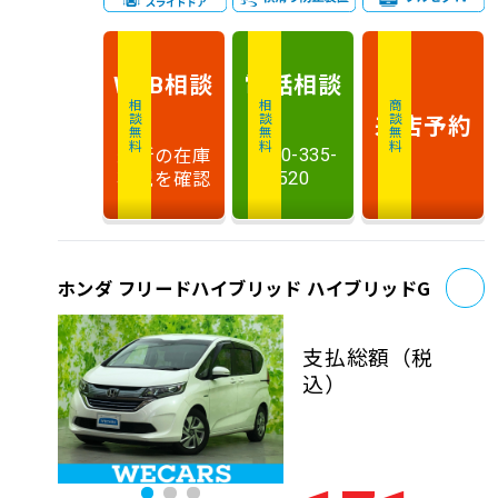
相談
電話
相談
WEB
相談無料
相談無料
商談無料
来店予約
最新の在庫
0120-335-
状況を確認
520
お
ホンダ フリードハイブリッド ハイブリッドG
支払総額
（税
込）