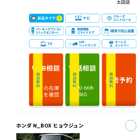
太田店
相談
電話
相談
WEB
相談無料
相談無料
商談無料
来店予約
最新の在庫
0120-668-
状況を確認
860
お
ホンダ N_BOX ヒョウジュン