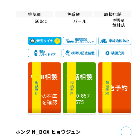
排気量
色系統
取扱店舗
群馬県
660cc
パール
館林店
相談
電話
相談
WEB
相談無料
相談無料
商談無料
来店予約
最新の在庫
0120-857-
状況を確認
575
お
ホンダ N_BOX ヒョウジュン