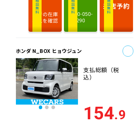
相談無料
相談無料
商談無料
来店予約
最新の在庫
0120-050-
状況を確認
290
お
ホンダ N_BOX ヒョウジュン
支払総額
（税
込）
154
.9