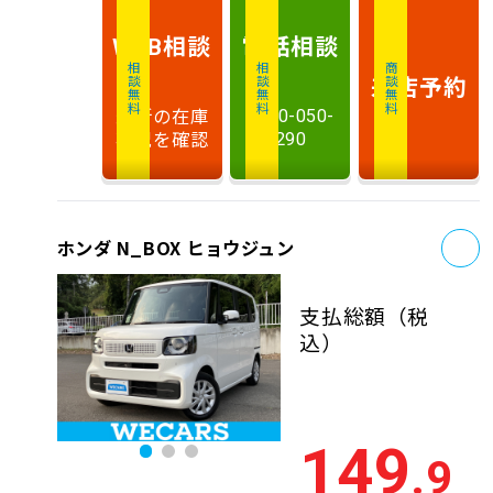
相談
電話
相談
WEB
相談無料
相談無料
商談無料
来店予約
最新の在庫
0120-050-
状況を確認
290
お
ホンダ N_BOX ヒョウジュン
支払総額
（税
込）
149
.9