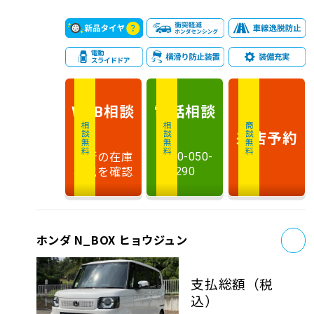
相談
電話
相談
WEB
相談無料
相談無料
商談無料
来店予約
最新の在庫
0120-050-
状況を確認
290
お
ホンダ N_BOX ヒョウジュン
支払総額
（税
込）