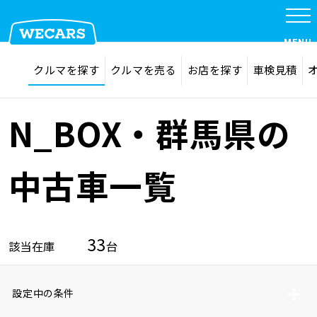
MENU
探す
お気に入り
クルマを探す
クルマを売る
お店を探す
車検見積
在庫検索
サイト内検索
クルマを探す
検索
N_BOX・群馬県の
クルマを売る
中古車一覧
お店を探す
33
該当在庫
台
車検見積
設定中の条件