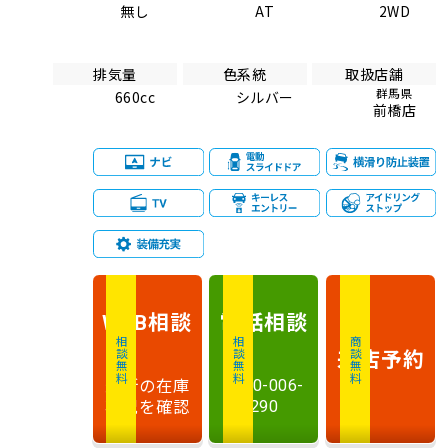
無し
AT
2WD
排気量
色系統
取扱店舗
群馬県
660cc
シルバー
前橋店
相談
電話
相談
WEB
相談無料
相談無料
商談無料
来店予約
最新の在庫
0120-006-
状況を確認
290