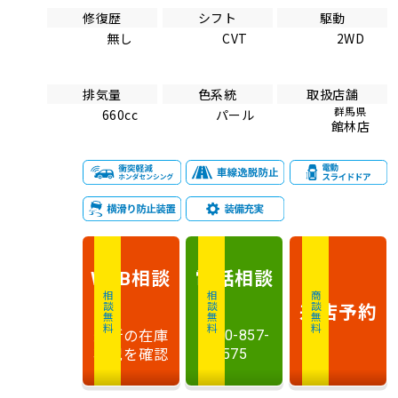
修復歴
シフト
駆動
無し
CVT
2WD
排気量
色系統
取扱店舗
群馬県
660cc
パール
館林店
相談
電話
相談
WEB
相談無料
相談無料
商談無料
来店予約
最新の在庫
0120-857-
状況を確認
575