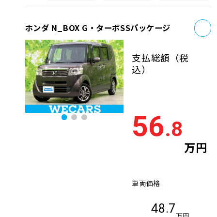
お
ホンダ N_BOX G・ターボSSパッケージ
支払総額
（税
込）
56
.8
万円
車両価格
48.7
万円