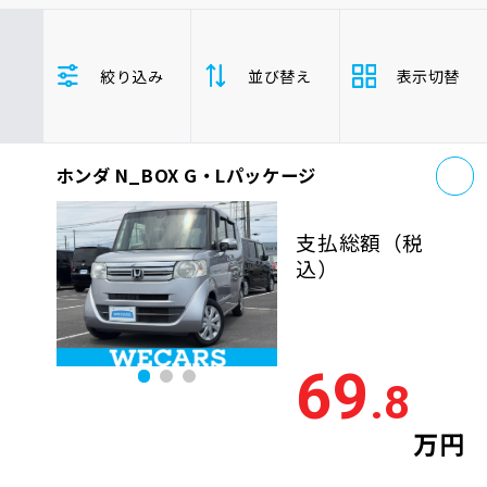
車検サービス トップ
オイル交換・点検・整備予約
ホンダ
N_BOX
群馬県
絞り込み
並び替え
表示切替
車検料金・メニュー
お役立ち情報
お
品質管理とサポート体制
ホンダ N_BOX G・Lパッケージ
支払総
お問い合わせ
安い順
高い
額
支払総額
（税
年式
新しい順
古い
込）
企業情報
採用情報
走行距
少ない順
多い
離
69
.8
排気量
大きい順
小さ
0120-733-500
万円
車検残
多い順
少な