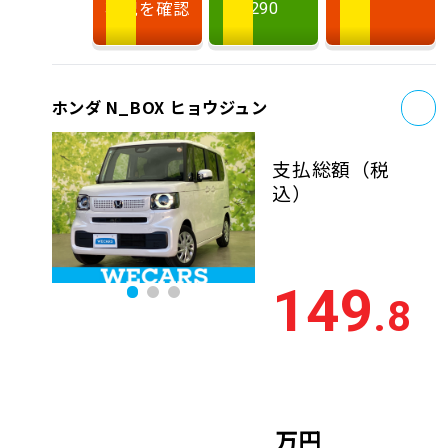
状況を確認
290
お
ホンダ N_BOX ヒョウジュン
支払総額
（税
込）
149
.8
万円