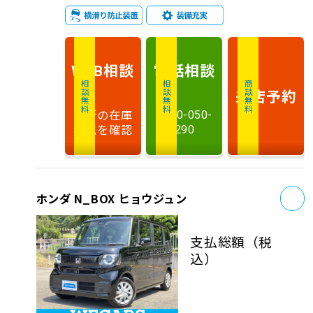
相談
電話
相談
WEB
相談無料
相談無料
商談無料
来店予約
最新の在庫
0120-050-
状況を確認
290
お
ホンダ N_BOX ヒョウジュン
支払総額
（税
込）