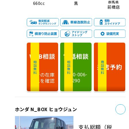
群馬県
660cc
黒
前橋店
相談
電話
相談
WEB
相談無料
相談無料
商談無料
来店予約
最新の在庫
0120-006-
状況を確認
290
お
ホンダ N_BOX ヒョウジュン
支払総額
（税