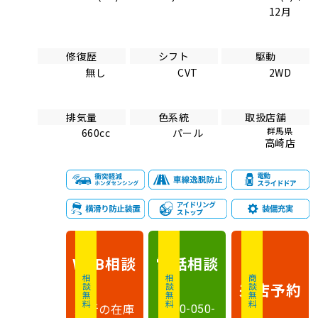
12月
修復歴
シフト
駆動
無し
CVT
2WD
排気量
色系統
取扱店舗
群馬県
660cc
パール
高崎店
相談
電話
相談
WEB
相談無料
相談無料
商談無料
来店予約
最新の在庫
0120-050-