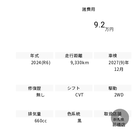
諸費用
9.2
万円
年式
走行距離
車検
2024(R6)
9,330km
2027(9)年
12月
修復歴
シフト
駆動
無し
CVT
2WD
排気量
色系統
取扱店舗
群馬県
660cc
黒
前橋店