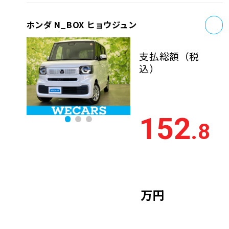
お
ホンダ N_BOX ヒョウジュン
支払総額
（税
込）
152
.8
万円