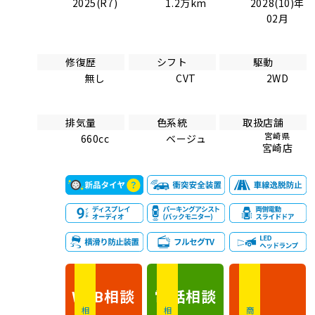
2025(R7)
1.2万km
2028(10)年
02月
修復歴
シフト
駆動
無し
CVT
2WD
排気量
色系統
取扱店舗
宮崎県
660cc
ベージュ
宮崎店
相談
電話
相談
WEB