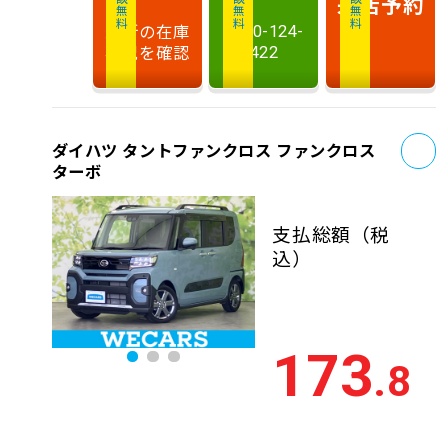
相談無料
相談無料
商談無料
来店予約
最新の在庫
0120-124-
状況を確認
422
お
ダイハツ タントファンクロス ファンクロス
ターボ
支払総額
（税
込）
173
.8