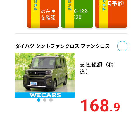
相談無料
相談無料
商談無料
来店予約
最新の在庫
0120-122-
状況を確認
220
お
ダイハツ タントファンクロス ファンクロス
支払総額
（税
込）
168
.9