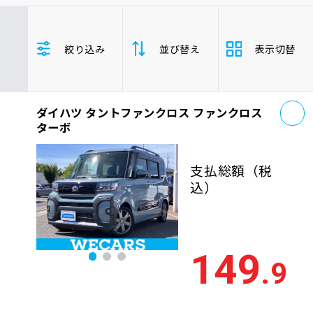
車検サービス トップ
オイル交換・点検・整備予約
ダイハツ
タントファンクロス
絞り込み
並び替え
表示切替
軽自動車
車検料金・メニュー
お役立ち情報
お
品質管理とサポート体制
ダイハツ タントファンクロス ファンクロス
支払総
お問い合わせ
安い順
高い
ターボ
額
年式
新しい順
古い
支払総額
（税
企業情報
採用情報
込）
走行距
少ない順
多い
離
排気量
大きい順
小さ
149
0120-733-500
.9
車検残
多い順
少な