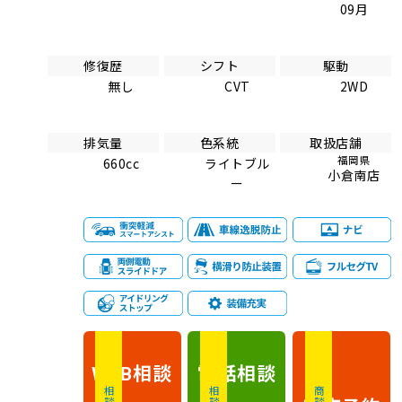
09月
修復歴
シフト
駆動
無し
CVT
2WD
排気量
色系統
取扱店舗
福岡県
660cc
ライトブル
小倉南店
ー
相談
電話
相談
WEB