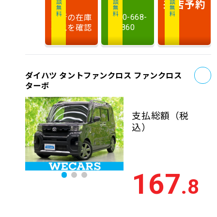
相談無料
相談無料
商談無料
来店予約
最新の在庫
0120-668-
状況を確認
860
お
ダイハツ タントファンクロス ファンクロス
ターボ
支払総額
（税
込）
167
.8