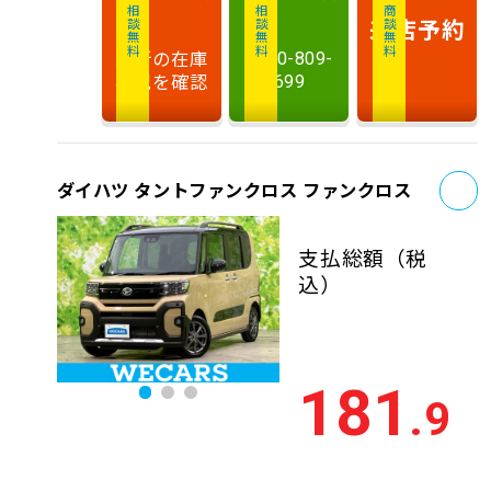
相談無料
相談無料
商談無料
来店予約
最新の在庫
0120-809-
状況を確認
699
お
ダイハツ タントファンクロス ファンクロス
支払総額
（税
込）
181
.9