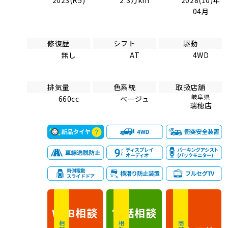
2023(R5)
2.3万km
2028(10)年
04月
修復歴
シフト
駆動
無し
AT
4WD
排気量
色系統
取扱店舗
岐阜県
660cc
ベージュ
瑞穂店
相談
電話
相談
WEB