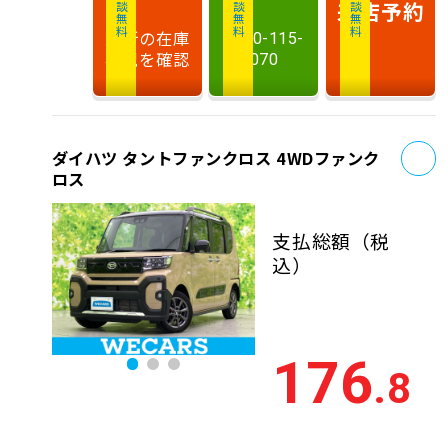
相談無料
相談無料
商談無料
来店予約
最新の在庫
0120-115-
状況を確認
070
お
ダイハツ タントファンクロス 4WDファンク
ロス
支払総額
（税
込）
176
.8