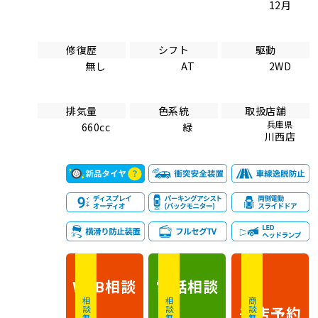
12月
修復歴
シフト
駆動
無し
AT
2WD
排気量
色系統
取扱店舗
兵庫県
660cc
緑
川西店
相談
電話
相談
WEB
相談無料
相談無料
商談無料
来店予約