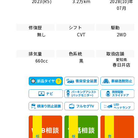
2023(R5)
3.2万km
2028(10)年
07月
修復歴
シフト
駆動
無し
CVT
2WD
排気量
色系統
取扱店舗
愛知県
660cc
黒
春日井店
相談
電話
相談
WEB