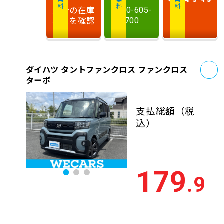
最新の在庫
0120-605-
状況を確認
700
お
ダイハツ タントファンクロス ファンクロス
ターボ
支払総額
（税
込）
179
.9