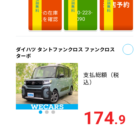
相談無料
相談無料
商談無料
来店予約
最新の在庫
0120-223-
状況を確認
090
お
ダイハツ タントファンクロス ファンクロス
ターボ
支払総額
（税
込）
174
.9