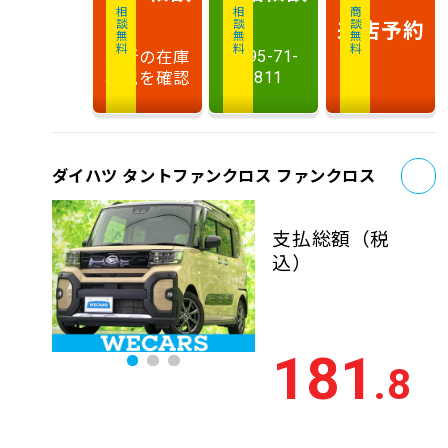
相談無料
相談無料
商談無料
来店予約
最新の在庫
0495-71-
状況を確認
6811
お
ダイハツ タントファンクロス ファンクロス
支払総額
（税
込）
181
.8