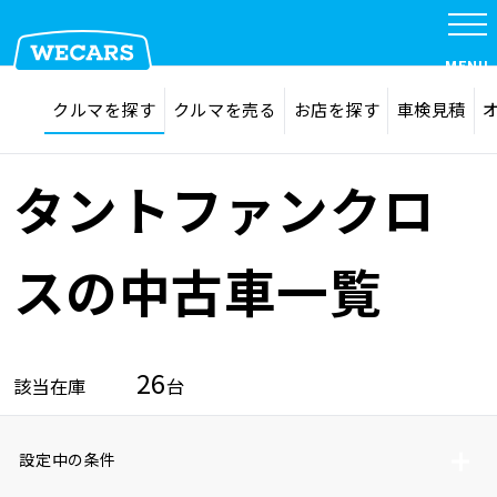
MENU
探す
お気に入り
クルマを探す
クルマを売る
お店を探す
車検見積
在庫検索
サイト内検索
クルマを探す
検索
タントファンクロ
クルマを売る
スの中古車一覧
お店を探す
26
該当在庫
台
車検見積
設定中の条件