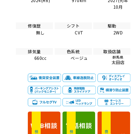
2024(R6)
970km
2027(9)年
10月
修復歴
シフト
駆動
無し
CVT
2WD
排気量
色系統
取扱店舗
群馬県
660cc
ベージュ
太田店
相談
電話
相談
WEB