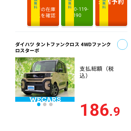
相談無料
相談無料
商談無料
来店予約
最新の在庫
0120-119-
状況を確認
190
お
ダイハツ タントファンクロス 4WDファンク
ロスターボ
支払総額
（税
込）
186
.9