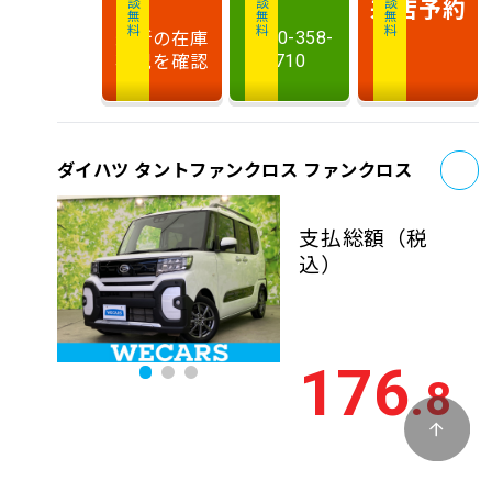
相談無料
相談無料
商談無料
来店予約
最新の在庫
0120-358-
状況を確認
710
お
ダイハツ タントファンクロス ファンクロス
支払総額
（税
込）
176
.8