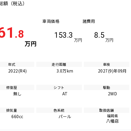
総額
（税込）
車両価格
諸費用
61
.8
153.3
8.5
万円
万円
万円
年式
走行距離
車検
2022(R4)
3.0万km
2027(9)年09月
修復歴
シフト
駆動
無し
AT
2WD
排気量
色系統
取扱店舗
福岡県
660cc
パール
八幡店