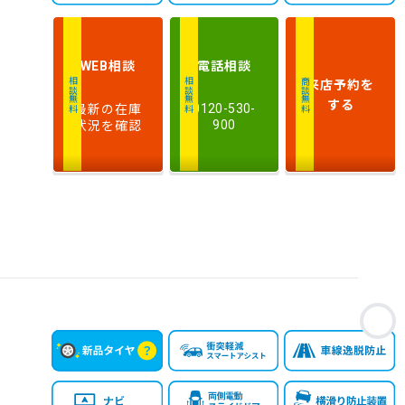
相談
電話
相談
WEB
来店予約
を
相談無料
相談無料
商談無料
する
最新の在庫
0120-530-
状況を確認
900
お