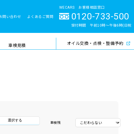
WECARS お客様相談窓口
0120-733-500
お問い合わせ
よくあるご質問
とサポート体制
受付時間 午前10時〜午後6時(日祝
除く)
オイル交換・点検・整備予約
検索
車検見積
選択する
車検残