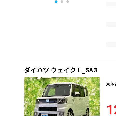
ダイハツ ウェイク L_SA3
支払
1