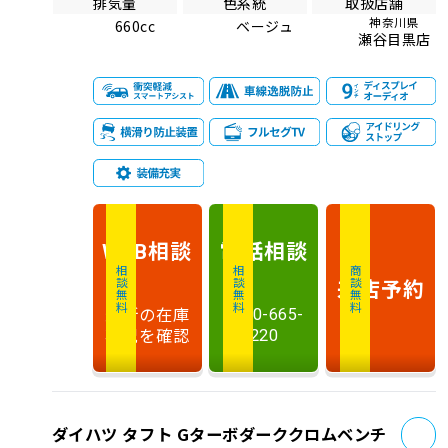
排気量
色系統
取扱店舗
神奈川県
660cc
ベージュ
瀬谷目黒店
相談
電話
相談
WEB
相談無料
相談無料
商談無料
来店予約
最新の在庫
0120-665-
状況を確認
220
お
ダイハツ タフト Gターボダーククロムベンチ