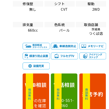
修復歴
シフト
駆動
無し
CVT
2WD
排気量
色系統
取扱店舗
茨城県
660cc
パール
つくば店
相談
電話
相談
WEB
相談無料
相談無料
商談無料
来店予約
最新の在庫
0120-551-
状況を確認
160