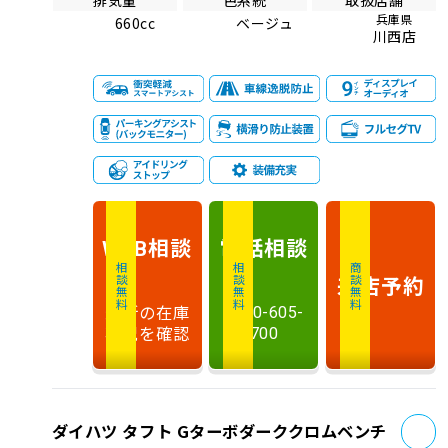
兵庫県
660cc
ベージュ
川西店
相談
電話
相談
WEB
相談無料
相談無料
商談無料
来店予約
最新の在庫
0120-605-
状況を確認
700
お
ダイハツ タフト Gターボダーククロムベンチ