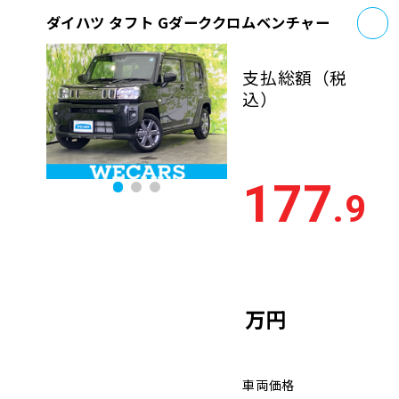
お
ダイハツ タフト Gダーククロムベンチャー
支払総額
（税
込）
177
.9
万円
車両価格