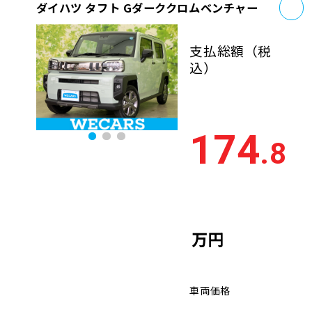
お
ダイハツ タフト Gダーククロムベンチャー
支払総額
（税
込）
174
.8
万円
車両価格