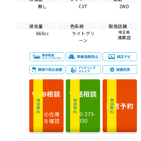
無し
CVT
2WD
排気量
色系統
取扱店舗
埼玉県
660cc
ライトグリ
鴻巣店
ーン
相談
電話
相談
WEB
相談無料
相談無料
商談無料
来店予約
最新の在庫
0120-273-
状況を確認
330