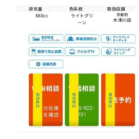
排気量
色系統
取扱店舗
京都府
660cc
ライトグリ
木津川店
ーン
相談
電話
相談
WEB
相談無料
相談無料
商談無料
来店予約
最新の在庫
0120-922-
状況を確認
731