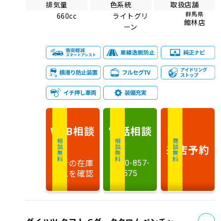
排気量
色系統
取扱店舗
群馬県
660cc
ライトグリ
館林店
ーン
相談
電話
相談
WEB
相談無料
相談無料
商談無料
来店予約
最新の在庫
0120-857-
状況を確認
575
お