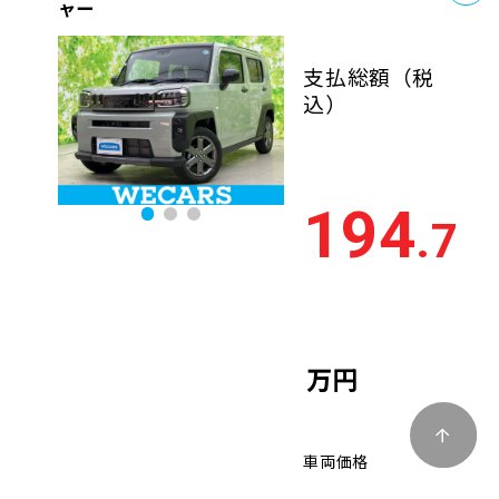
ャー
支払総額
（税
込）
194
.7
万円
車両価格