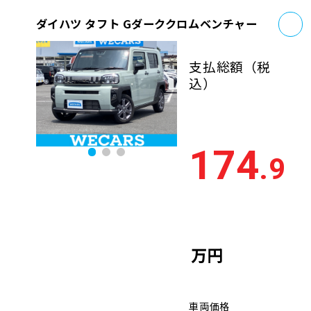
お
ダイハツ タフト Gダーククロムベンチャー
支払総額
（税
込）
174
.9
万円
車両価格