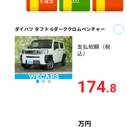
状況を確認
200
お
ダイハツ タフト Gダーククロムベンチャー
支払総額
（税
込）
174
.8
万円