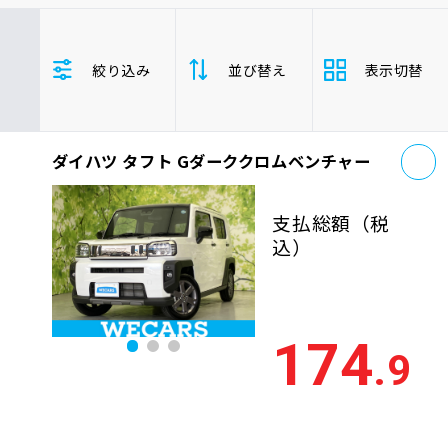
車検サービス トップ
オイル交換・点検・整備予約
ダイハツ
タフト
年式(下限)
絞り込み
並び替え
表示切替
年式(上限)
車検料金・メニュー
お役立ち情報
お
品質管理とサポート体制
ダイハツ タフト Gダーククロムベンチャー
支払総
お問い合わせ
安い順
高い
額
支払総額
（税
年式
新しい順
古い
込）
企業情報
採用情報
走行距
少ない順
多い
離
174
.9
排気量
大きい順
小さ
0120-733-500
車検残
多い順
少な