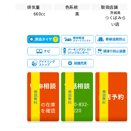
排気量
色系統
取扱店舗
茨城県
660cc
黒
つくばみら
い店
相談
電話
相談
WEB
相談無料
相談無料
商談無料
来店予約
最新の在庫
0120-832-
状況を確認
220