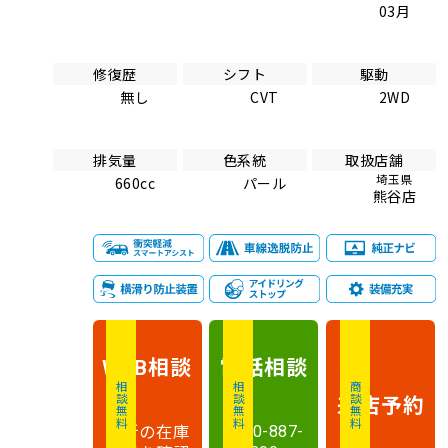
03月
修復歴
シフト
駆動
無し
CVT
2WD
排気量
色系統
取扱店舗
埼玉県
660cc
パール
熊谷店
相談
電話
相談
WEB
相談無料
相談無料
商談無料
来店予約
最新の在庫
0120-887-