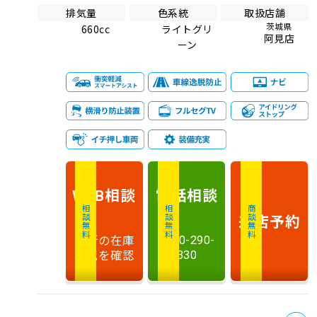
排気量
色系統
取扱店舗
茨城県
660cc
ライトグリ
阿見店
ーン
相談
電話
相談
WEB
相談無料
相談無料
商談無料
来店予約
最新の在庫
0120-290-
状況を確認
330