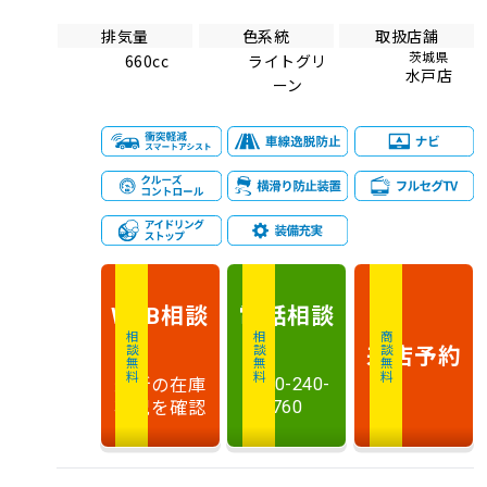
排気量
色系統
取扱店舗
茨城県
660cc
ライトグリ
水戸店
ーン
相談
電話
相談
WEB
相談無料
相談無料
商談無料
来店予約
最新の在庫
0120-240-
状況を確認
760