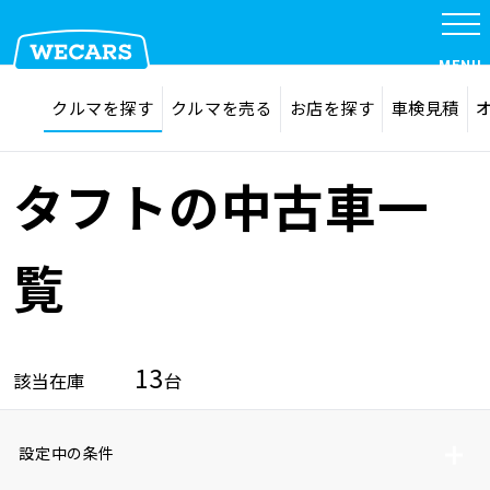
MENU
探す
お気に入り
クルマを探す
クルマを売る
お店を探す
車検見積
在庫検索
サイト内検索
クルマを探す
検索
タフトの中古車一
クルマを売る
覧
お店を探す
13
該当在庫
台
車検見積
設定中の条件