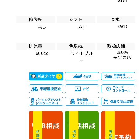
修復歴
シフト
駆動
無し
AT
4WD
排気量
色系統
取扱店舗
長野県
660cc
ライトブル
長野東店
ー
相談
電話
相談
WEB
相談無料
相談無料
商談無料
来店予約