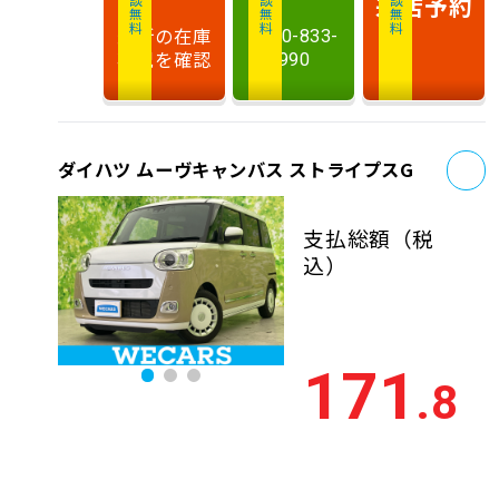
相談無料
相談無料
商談無料
来店予約
最新の在庫
0120-833-
状況を確認
990
お
ダイハツ ムーヴキャンバス ストライプスG
支払総額
（税
込）
171
.8