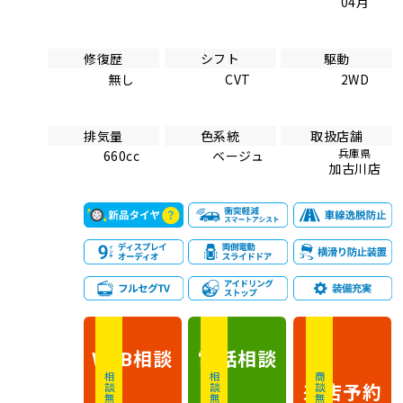
04月
修復歴
シフト
駆動
無し
CVT
2WD
排気量
色系統
取扱店舗
兵庫県
660cc
ベージュ
加古川店
相談
電話
相談
WEB
相談無料
相談無料
商談無料
来店予約