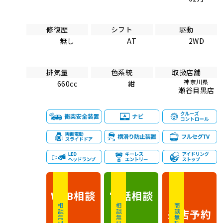
修復歴
シフト
駆動
無し
AT
2WD
排気量
色系統
取扱店舗
神奈川県
660cc
紺
瀬谷目黒店
相談
電話
相談
WEB
相談無料
相談無料
商談無料
来店予約