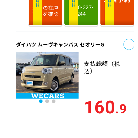
最新の在庫
0120-327-
状況を確認
244
お
ダイハツ ムーヴキャンバス セオリーG
支払総額
（税
込）
160
.9