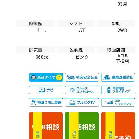
03月
修復歴
シフト
駆動
無し
AT
2WD
排気量
色系統
取扱店舗
山口県
660cc
ピンク
下松店
相談
電話
相談
WEB
相談無料
相談無料
商談無料
来店予約