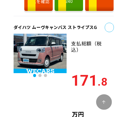
状況を確認
240
お
ダイハツ ムーヴキャンバス ストライプスG
支払総額
（税
込）
171
.8
万円