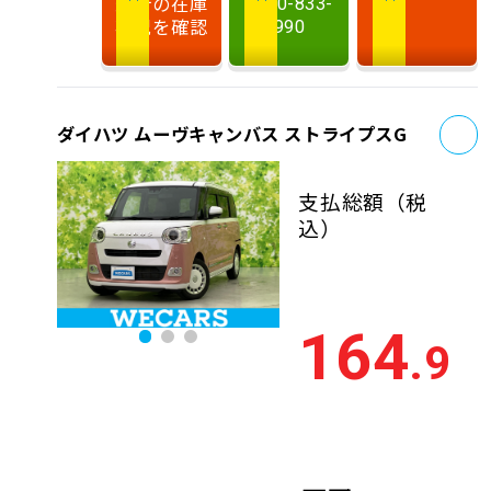
最新の在庫
0120-833-
状況を確認
990
お
ダイハツ ムーヴキャンバス ストライプスG
支払総額
（税
込）
164
.9