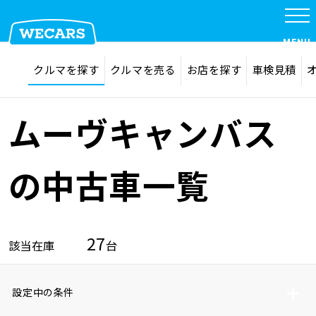
MENU
探す
お気に入り
クルマを探す
クルマを売る
お店を探す
車検見積
在庫検索
サイト内検索
クルマを探す
検索
ムーヴキャンバス
クルマを売る
の中古車一覧
お店を探す
27
該当在庫
台
車検見積
設定中の条件