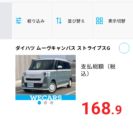
車検サービス トップ
オイル交換・点検・整備予約
ダイハツ
ムーヴキャンバス
絞り込み
並び替え
表示切替
年式(下限)
年式(上限)
車検料金・メニュー
お役立ち情報
お
品質管理とサポート体制
ダイハツ ムーヴキャンバス ストライプスG
支払総
お問い合わせ
安い順
高い
額
支払総額
（税
年式
新しい順
古い
込）
企業情報
採用情報
走行距
少ない順
多い
離
168
.9
排気量
大きい順
小さ
0120-733-500
車検残
多い順
少な