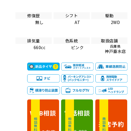
修復歴
シフト
駆動
無し
AT
2WD
排気量
色系統
取扱店舗
兵庫県
660cc
ピンク
神戸垂水店
相談
電話
相談
WEB
相談無料
相談無料
商談無料
来店予約