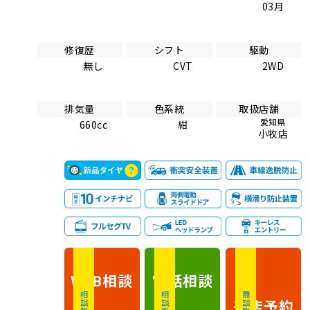
03月
修復歴
シフト
駆動
無し
CVT
2WD
排気量
色系統
取扱店舗
愛知県
660cc
紺
小牧店
相談
電話
相談
WEB
相談無料
相談無料
商談無料
来店予約