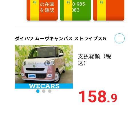
最新の在庫
0120-985-
状況を確認
083
お
ダイハツ ムーヴキャンバス ストライプスG
支払総額
（税
込）
158
.9