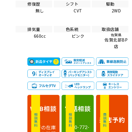
修復歴
シフト
駆動
無し
CVT
2WD
排気量
色系統
取扱店舗
佐賀県
660cc
ピンク
佐賀北部BP
店
相談
電話
相談
WEB
相談無料
相談無料
商談無料
来店予約
最新の在庫
0120-772-