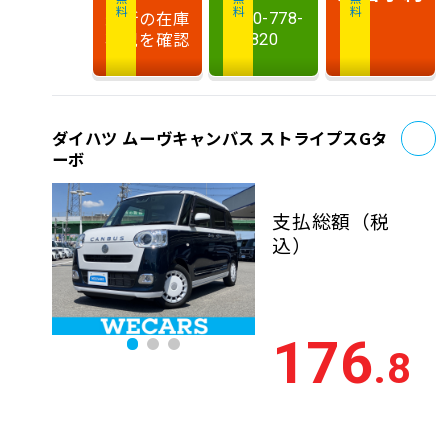
最新の在庫
0120-778-
状況を確認
820
お
ダイハツ ムーヴキャンバス ストライプスGタ
ーボ
支払総額
（税
込）
176
.8