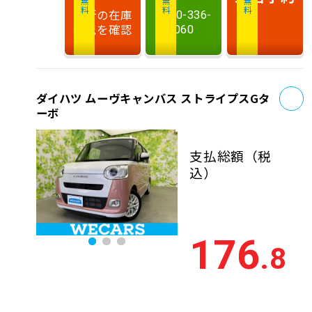
最新の在庫
0120-336-
状況を確認
060
お
ダイハツ ムーヴキャンバス ストライプスGタ
ーボ
支払総額
（税
込）
176
.8