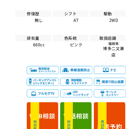
修復歴
シフト
駆動
無し
AT
2WD
排気量
色系統
取扱店舗
福岡県
660cc
ピンク
博多二又瀬
店
相談
電話
相談
WEB
相談無料
相談無料
商談無料
来店予約