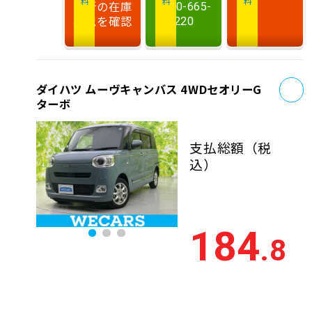
最新の在庫
0120-665-
状況を確認
220
お
ダイハツ ムーヴキャンバス 4WDセオリーG
ターボ
支払総額
（税
込）
184
.8