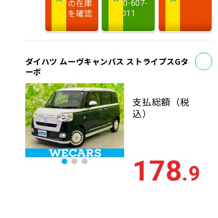
最新の在庫
0120-607-
状況を確認
011
お
ダイハツ ムーヴキャンバス ストライプスGタ
ーボ
支払総額
（税
込）
178
.9