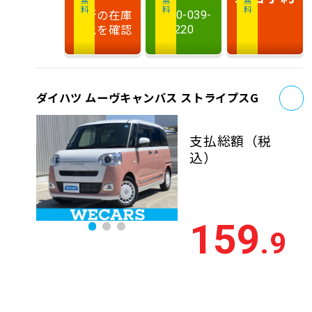
最新の在庫
0120-039-
状況を確認
220
お
ダイハツ ムーヴキャンバス ストライプスG
支払総額
（税
込）
159
.9