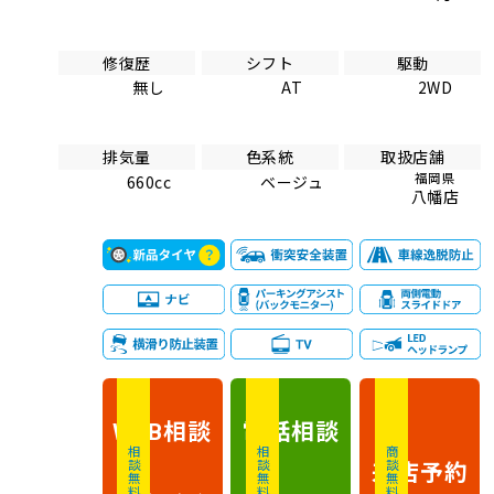
修復歴
シフト
駆動
無し
AT
2WD
排気量
色系統
取扱店舗
福岡県
660cc
ベージュ
八幡店
相談
電話
相談
WEB
相談無料
相談無料
商談無料
来店予約