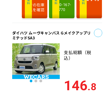
最新の在庫
0120-167-
状況を確認
770
お
ダイハツ ムーヴキャンバス Gメイクアップリ
ミテッドSA3
支払総額
（税
込）
146
.8