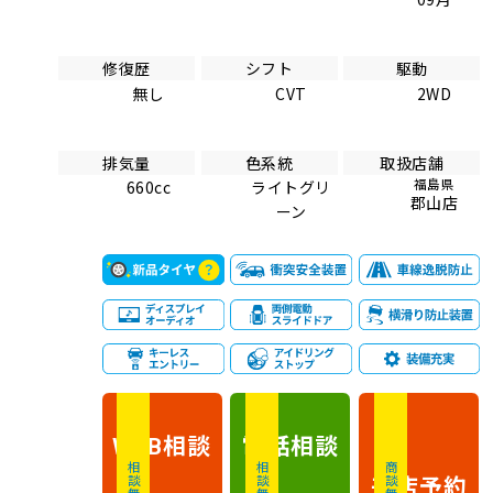
修復歴
シフト
駆動
無し
CVT
2WD
排気量
色系統
取扱店舗
福島県
660cc
ライトグリ
郡山店
ーン
相談
電話
相談
WEB
相談無料
相談無料
商談無料
来店予約