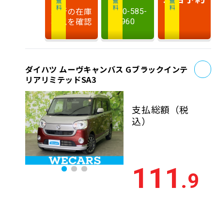
最新の在庫
0120-585-
状況を確認
960
お
ダイハツ ムーヴキャンバス Gブラックインテ
リアリミテッドSA3
支払総額
（税
込）
111
.9