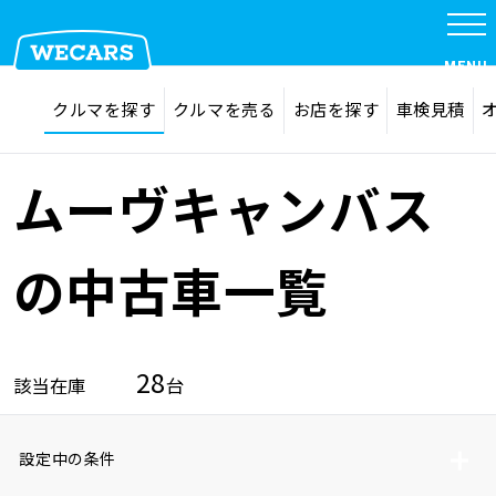
MENU
探す
お気に入り
クルマを探す
クルマを売る
お店を探す
車検見積
在庫検索
サイト内検索
クルマを探す
検索
ムーヴキャンバス
クルマを売る
の中古車一覧
お店を探す
28
該当在庫
台
車検見積
設定中の条件