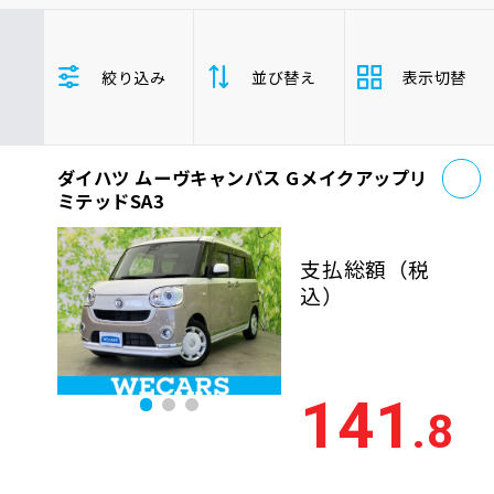
車検サービス トップ
オイル交換・点検・整備予約
ダイハツ
ムーヴキャンバス
絞り込み
並び替え
表示切替
年式(下限)
年式(上限)
車検料金・メニュー
お役立ち情報
お
品質管理とサポート体制
ダイハツ ムーヴキャンバス Gメイクアップリ
支払総
お問い合わせ
安い順
高い
ミテッドSA3
額
年式
新しい順
古い
支払総額
（税
企業情報
採用情報
込）
走行距
少ない順
多い
離
排気量
大きい順
小さ
141
0120-733-500
.8
車検残
多い順
少な