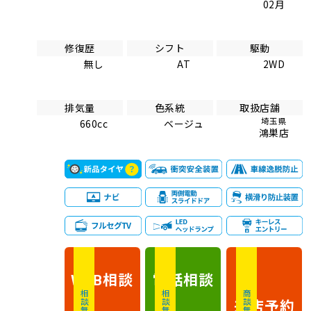
02月
修復歴
シフト
駆動
無し
AT
2WD
排気量
色系統
取扱店舗
埼玉県
660cc
ベージュ
鴻巣店
相談
電話
相談
WEB
相談無料
相談無料
商談無料
来店予約