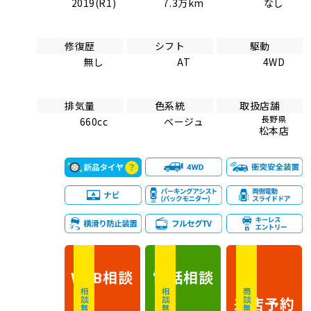
2019(R1)
7.3万km
なし
修復歴
シフト
駆動
無し
AT
4WD
排気量
色系統
取扱店舗
長野県
660cc
ベージュ
松本店
相談
電話
相談
WEB
相談無料
相談無料
商談無料
来店予約