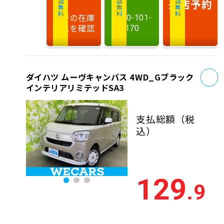
相談無料
相談無料
商談無料
来店予約
最新の在庫
0120-101-
状況を確認
170
お
ダイハツ ムーヴキャンバス 4WD_Gブラック
インテリアリミテッドSA3
支払総額
（税
込）
129
.9