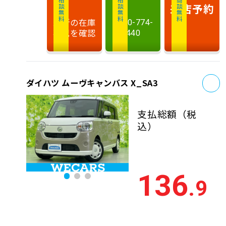
相談無料
相談無料
商談無料
来店予約
最新の在庫
0120-774-
状況を確認
440
お
ダイハツ ムーヴキャンバス X_SA3
支払総額
（税
込）
136
.9