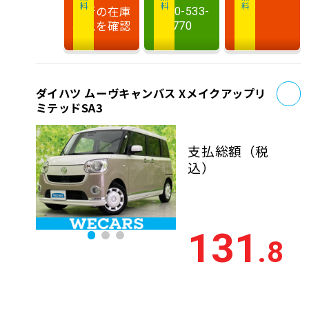
最新の在庫
0120-533-
状況を確認
770
お
ダイハツ ムーヴキャンバス Xメイクアップリ
ミテッドSA3
支払総額
（税
込）
131
.8