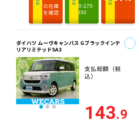
最新の在庫
0120-273-
状況を確認
330
お
ダイハツ ムーヴキャンバス Gブラックインテ
リアリミテッドSA3
支払総額
（税
込）
143
.9