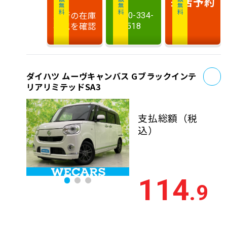
相談無料
相談無料
商談無料
来店予約
最新の在庫
0120-334-
状況を確認
518
お
ダイハツ ムーヴキャンバス Gブラックインテ
リアリミテッドSA3
支払総額
（税
込）
114
.9