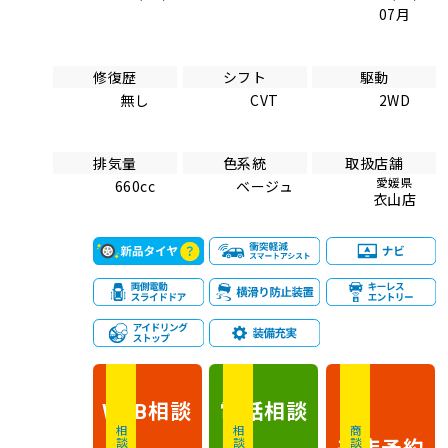
07月
修復歴
シフト
駆動
無し
CVT
2WD
排気量
色系統
取扱店舗
愛媛県
660cc
ベージュ
衣山店
相談
電話
相談
WEB
相談無料
相談無料
商談無料
来店予約