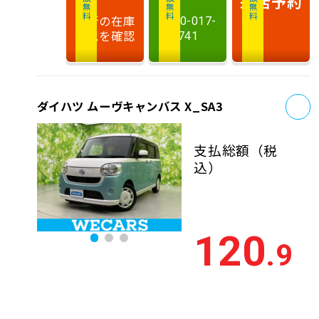
相談無料
相談無料
商談無料
来店予約
最新の在庫
0120-017-
状況を確認
741
お
ダイハツ ムーヴキャンバス X_SA3
支払総額
（税
込）
120
.9