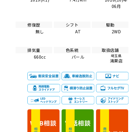
06月
修復歴
シフト
駆動
無し
AT
2WD
排気量
色系統
取扱店舗
埼玉県
660cc
パール
鴻巣店
相談
電話
相談
WEB