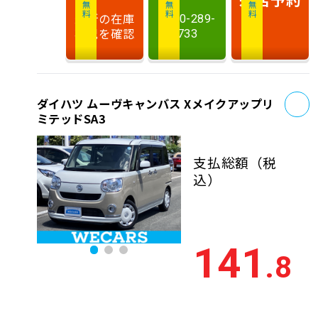
最新の在庫
0120-289-
状況を確認
733
お
ダイハツ ムーヴキャンバス Xメイクアップリ
ミテッドSA3
支払総額
（税
込）
141
.8