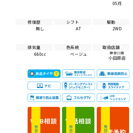
05月
修復歴
シフト
駆動
無し
AT
2WD
排気量
色系統
取扱店舗
神奈川県
660cc
ベージュ
小田原店
相談
電話
相談
WEB
相談無料
相談無料
商談無料
来店予約