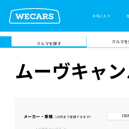
お気に入り
車検サービス トップ
クルマを
在庫検索
サイト内検
クルマを探す
索
ムーヴキャン
メーカー・車種
1箇
（10件まで登録できます）
ムーヴキャンバス