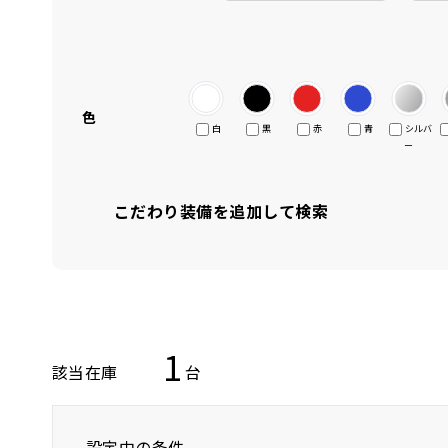
色
白
黒
赤
青
シルバ
ー
こだわり装備を追加して検索
1
該当在庫
台
設定中の条件