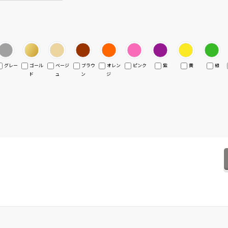
グレー
ゴール
ベージ
ブラウ
オレン
ピンク
紫
黄
緑
ド
ュ
ン
ジ