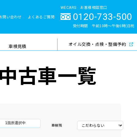
WECARS お客様相談窓口
0120-733-500
お問い合わせ
よくあるご質問
とサポート体制
受付時間 午前10時〜午後6時(日祝
除く)
オイル交換・点検・整備予約
検索
車検見積
中古車一覧
1箇所選択中
車検残