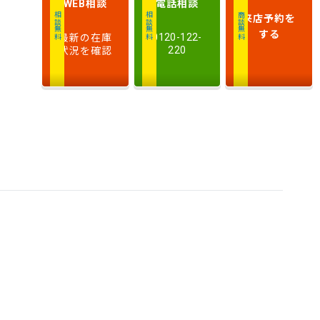
相談
電話
相談
WEB
排
来店予約
を
相談無料
相談無料
商談無料
気
大きい順
小さい順
する
最新の在庫
0120-122-
量
状況を確認
220
車
検
多い順
少ない順
残