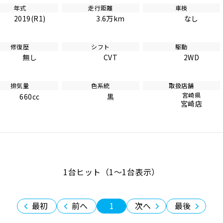
年式
走行距離
車検
2019(R1)
3.6万km
なし
修復歴
シフト
駆動
無し
CVT
2WD
排気量
色系統
取扱店舗
宮崎県
660cc
黒
宮崎店
1台ヒット（1〜1台表示）
最初
前へ
1
次へ
最後