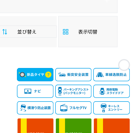
並び替え
表示切替
支
お
払
安い順
高い順
総
額
年
新しい順
古い順
式
走
行
少ない順
多い順
距
離