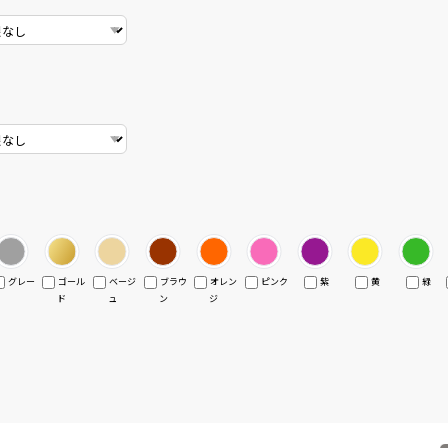
グレー
ゴール
ベージ
ブラウ
オレン
ピンク
紫
黄
緑
ド
ュ
ン
ジ