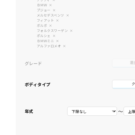
ＢＭＷ
プジョー
メルセデスベンツ
フィアット
ボルボ
フォルクスワーゲン
ポルシェ
ＢＭＷミニ
アルファロメオ
グレード
選
ボディタイプ
〜
年式