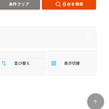
0
条件クリア
台を検索
ェ
プジョー
フォルクスワーゲン
並び替え
表示切替
支
払
安い順
高い順
総
額