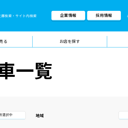
企業情報
採用情報
在庫検索・サイト内検索
車検料金・メニュー
品質管理
売る
お店を探す
車一覧
地域
箇所選択中