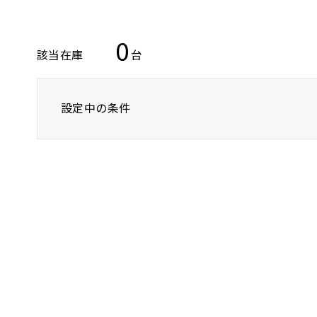
0
該当在庫
台
設定中の条件
アウディ
アルファロメオ
ＢＭＷ
ボルボ
クーペ