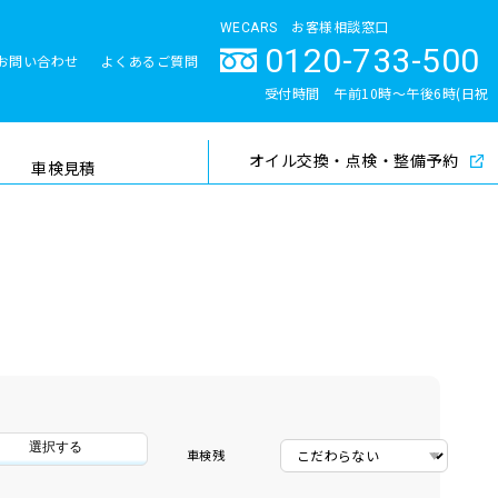
WECARS お客様相談窓口
0120-733-500
お問い合わせ
よくあるご質問
とサポート体制
受付時間 午前10時〜午後6時(日祝
除く)
オイル交換・点検・整備予約
検索
車検見積
選択する
車検残