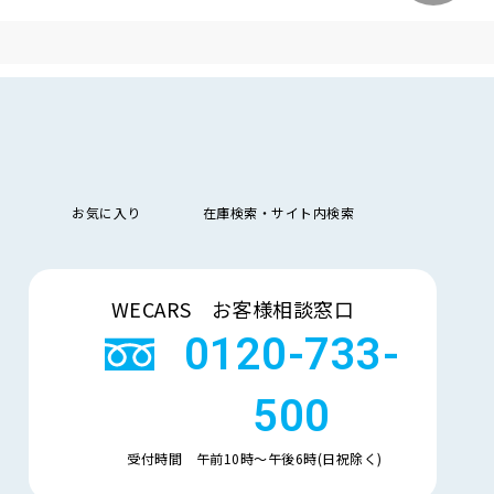
年
新しい順
古い順
式
走
行
少ない順
多い順
距
離
排
お気に入り
在庫検索・サイト内検索
気
大きい順
小さい順
量
検索
車
WECARS お客様相談窓口
検
多い順
少ない順
残
0120-733-
500
受付時間 午前10時〜午後6時(日祝除く)