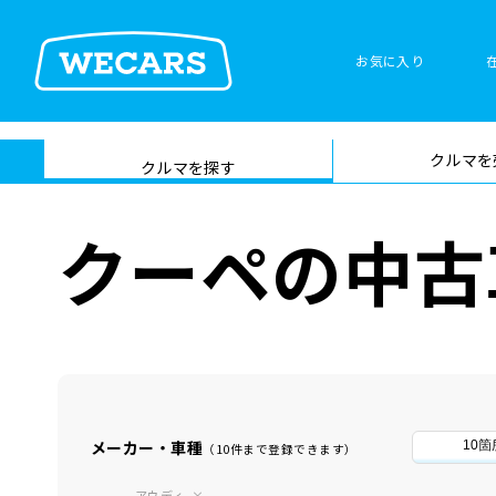
お気に入り
車検サービス トップ
クルマを
在庫検索
サイト内検
クルマを探す
索
クーペの中古
メーカー・車種
10
（10件まで登録できます）
アウディ