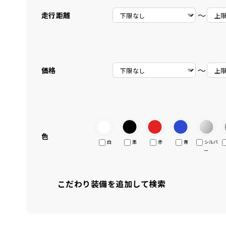
〜
走行距離
〜
価格
色
白
黒
赤
青
シルバ
ー
こだわり装備を追加して検索