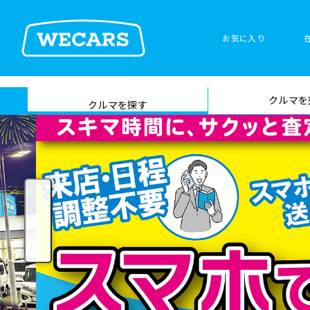
お気に入り
車検サービス トップ
クルマを
在庫検索
サイト内検
クルマを探す
索