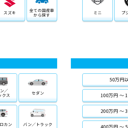
全ての
国産車
スズキ
ミニ
プ
から探す
50万円
ン／
セダン
100万円 〜 
ックス
200万円 〜 
ロカン
バン／
トラック
400万円 〜 