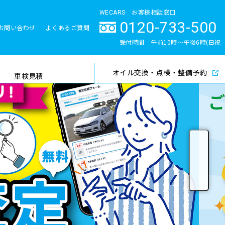
WECARS お客様相談窓口
0120-733-500
お問い合わせ
よくあるご質問
とサポート体制
受付時間 午前10時〜午後6時(日祝
除く)
オイル交換・点検・整備予約
検索
車検見積